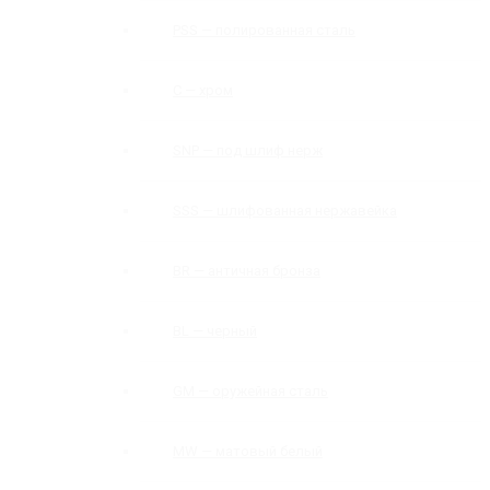
PSS — полированная сталь
C — хром
SNP — под шлиф нерж
SSS — шлифованная нержавейка
BR — античная бронза
BL — черный
GM — оружейная сталь
MW — матовый белый