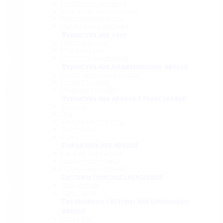
П-образные профили
Водозащитные порожки
Дверные притворы
Раздвижные системы
Фурнитура для саун
Петли для саун
Ручки для саун
Полотенцедержатели
Фурнитура для межкомнатных дверей
Замки с нажимной ручкой
Петли боковые
Дверные коробки
Фурнитура для дверей и перегородок
Фитинги
Оси
Замки и шпингалеты
Доводчики
Ручки
Доводчики для дверей
Верхние доводчики
Нижние доводчики
Петли с доводчиком
Системы точечного крепления
Для дверей
Для стекла
Раздвижные системы для стеклянных
дверей
Серия 808