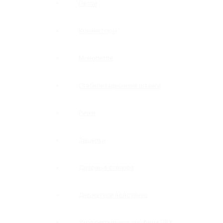
Петли
Коннекторы
Монопетли
Стабилизационные штанги
Ручки
Защелки
Дверные стопора
Держатели полотенец
Уплотнительные профили ПВХ