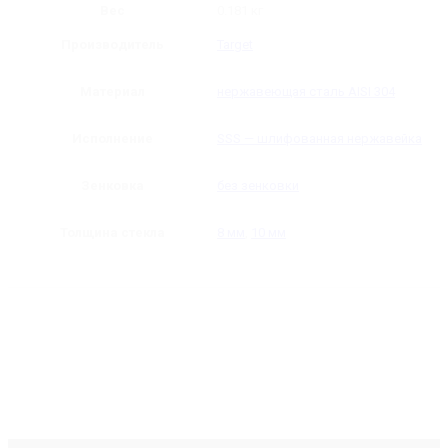
Вес
0.181 кг
Производитель
Target
Материал
нержавеющая сталь AISI 304
Исполнение
SSS — шлифованная нержавейка
Зенковка
без зенковки
Толщина стекла
8 мм
,
10 мм