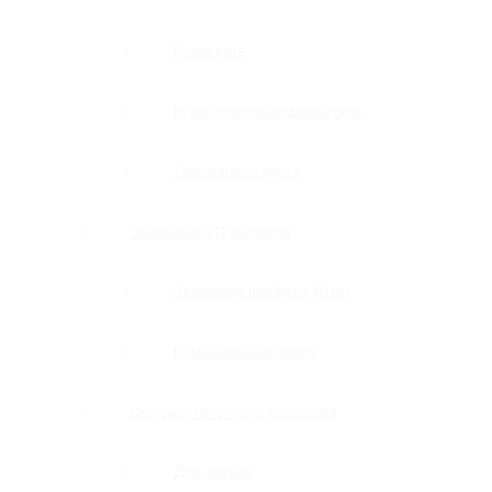
Ручки-купе
Ручки-полотенцедержатели
Деревянные ручки
Зажимные и П-профили
Зажимные профили 40 мм
П-образные профили
Системы точечного крепления
Для дверей