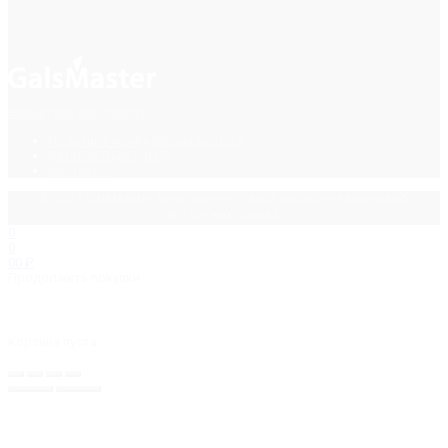
Фурнитура для стекла
Политика конфиденциальности
Каталог ПДФ (2015)
Контакты
© 2025 GalsMaster. Весь контент сайта защищен законом об
авторских правах.
0
0
0
0
₽
Продолжить покупки
Корзина пуста.