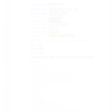
Фурнитура
PREMIUM
Фурнитура
CHROME
PSS
C
Фурнитура
SATIN
SSS
Фурнитура
BRONZE
Фурнитура
BLACK
Фурнитура
GUN METAL
Фурнитура
WHITE
Фурнитура
GOLD
Фурнитура
BRUSHED GOLD
Вся фурнитура под угол сопряжения:
угол
90˚
угол
135˚
угол
180˚
Фурнитура для душевых перегородок
Петли
Коннекторы
Монопетли
Стабилизационные штанги
– Угловые стабилизаторы
– Телескопические штанги
– 15 х 15 мм
– ∅ 19 мм
– 30 x 10 мм
Ручки
Защелки
Дверные стопора
Держатели полотенец
Уплотнительные профили ПВХ