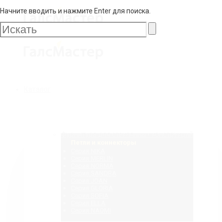
Начните вводить и нажмите Enter для поиска.
Галс
Мастер
Галс
Каталог
Мастер
Фурнитура для стеклянных конструкций
Петли и коннекторы
Серия NIKA
Серия MERLIN
Серия NORMA
Серия SANDRA
Серия JOAN
Серия GLORIA
Серия SOFIA
Серия ELLA
Серия NAOMI