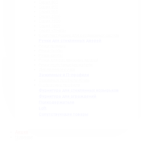
Серия 835
Серия 850
Серия 965
Серия 1300
Серия 1500
Серия 1600
Серия «Точка»
Комплектующие для раздвижных систем
Ручки для стеклянных дверей
Ручки прямые
Ручки-скобы
Ручки-кнобы
Ручки для раздвижных дверей
Ручки-полотенцедержатели
Деревянные ручки
Зажимные и П-профили
Зажимные профили 40 мм
П-образные профили
Фурнитура для стеклянных козырьков
Фурнитура для ограждений
Полкодержатели
Loft
Сопутствующие товары
Акция
Новинки