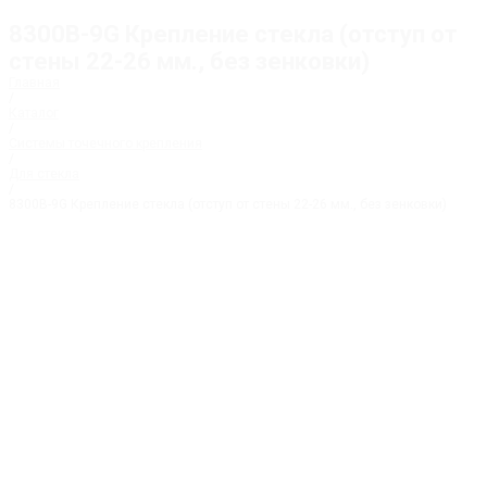
8300В-9G Крепление стекла (отступ от
стены 22-26 мм., без зенковки)
Главная
/
Каталог
/
Системы точечного крепления
/
Для стекла
/
8300В-9G Крепление стекла (отступ от стены 22-26 мм., без зенковки)