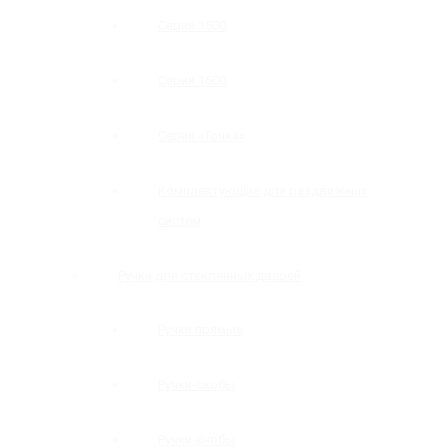
Серия 1500
Серия 1600
Серия «Точка»
Комплектующие для раздвижных
систем
Ручки для стеклянных дверей
Ручки прямые
Ручки-скобы
Ручки-кнобы