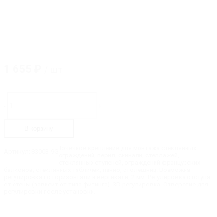
1 655
₽
/ шт
Количество
товара
-
+
8300В-9G
Крепление
стекла
В корзину
(отступ
от
стены
Точечное крепление для монтажа стеклянных
Артикул:
8300В-9G
22-
ограждений, перил, скинали, стеллажей,
26
стеклянных ступеней, ограждений французских
мм.,
балконов, стеклянных табличек, панно, столешниц. Возможна
без
регулировка по горизонтали и вертикали, 2 мм. Регулировка отступа
зенковки)
от стены (зависит от типа фитинга). 3D регулировка. Отверстие для
регулировки после установки.