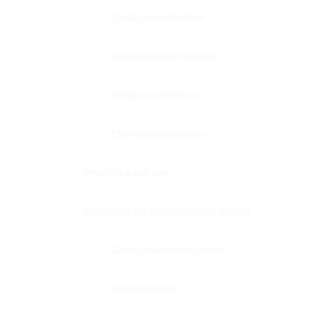
П-образные профили
Водозащитные порожки
Дверные притворы
Раздвижные системы
Фурнитура для саун
Фурнитура для межкомнатных дверей
Замки с нажимной ручкой
Петли боковые