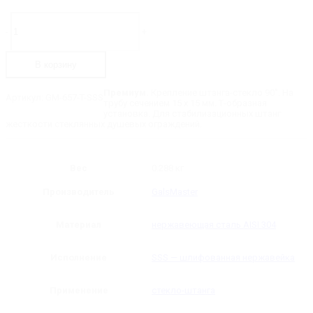
Количество
товара
-
+
GM-
657-
T-
В корзину
SSS
Крепление
штанга-
Премиум.
Крепление штанга-стекло 90˚. На
Артикул:
GM-657-T-SSS
стекло
трубу сечением 15 х 15 мм. Т-образная
90˚
установка. Для стабилизационных штанг
жесткости стеклянных душевых ограждений.
Вес
0.288 кг
Производитель
GalsMaster
Материал
нержавеющая сталь AISI 304
Исполнение
SSS — шлифованная нержавейка
Применение
стекло-штанга