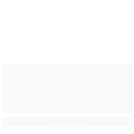
Фурнитура для стекла
Политика конфиденциальности
Каталог ПДФ (2015)
Контакты
© 2025 GalsMaster. Весь контент сайта защищен законом об
авторских правах.
0
0