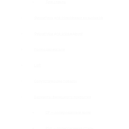
Для стекла
Фурнитура для стеклянных козырьков
Фурнитура для ограждений
Полкодержатели
Loft
Сопутствующие товары
Варианты финишного покрытия
CP — полированный хром
PSS — полированная сталь