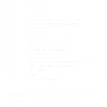
Серия 965
Серия 1300
Серия 1500
Серия 1600
Серия «Точка»
Комплектующие для раздвижных систем
Ручки для стеклянных дверей
Ручки прямые
Ручки-скобы
Ручки-кнобы
Ручки для раздвижных дверей
Ручки-полотенцедержатели
Деревянные ручки
Зажимные и П-профили
Зажимные профили 40 мм
П-образные профили
Фурнитура для стеклянных козырьков
Фурнитура для ограждений
Полкодержатели
Loft
Сопутствующие товары
Акция
Новинки
Компания
Оплата