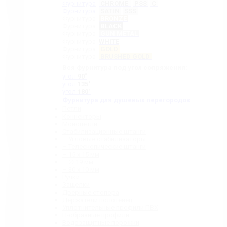
Фурнитура
CHROME
PSS
C
Фурнитура
SATIN
SSS
Фурнитура
BRONZE
Фурнитура
BLACK
Фурнитура
GUN METAL
Фурнитура
WHITE
Фурнитура
GOLD
Фурнитура
BRUSHED GOLD
Вся фурнитура под угол сопряжения:
угол
90˚
угол
135˚
угол
180˚
Фурнитура для душевых перегородок
Петли
Коннекторы
Монопетли
Стабилизационные штанги
– Угловые стабилизаторы
– Телескопические штанги
– 15 х 15 мм
– ∅ 19 мм
– 30 x 10 мм
Ручки
Защелки
Дверные стопора
Держатели полотенец
Уплотнительные профили ПВХ
П-образные профили
Водозащитные порожки