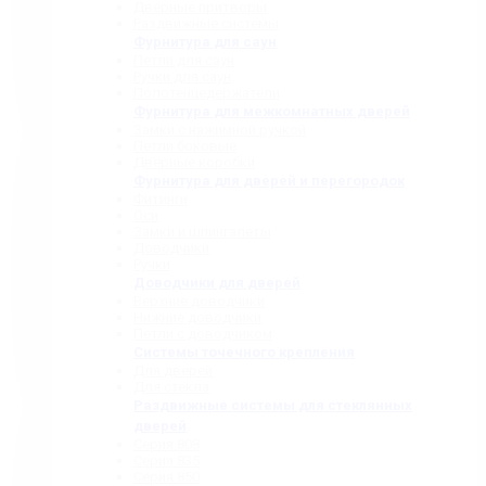
Дверные притворы
Раздвижные системы
Фурнитура для саун
Петли для саун
Ручки для саун
Полотенцедержатели
Фурнитура для межкомнатных дверей
Замки с нажимной ручкой
Петли боковые
Дверные коробки
Фурнитура для дверей и перегородок
Фитинги
Оси
Замки и шпингалеты
Доводчики
Ручки
Доводчики для дверей
Верхние доводчики
Нижние доводчики
Петли с доводчиком
Системы точечного крепления
Для дверей
Для стекла
Раздвижные системы для стеклянных
дверей
Серия 808
Серия 835
Серия 850