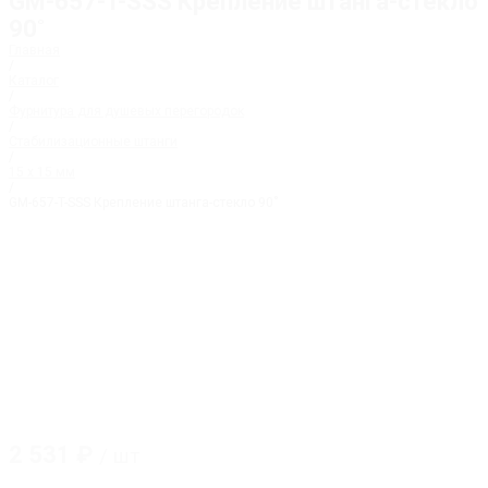
GM-657-T-SSS Крепление штанга-стекло
90˚
Главная
/
Каталог
/
Фурнитура для душевых перегородок
/
Стабилизационные штанги
/
15 х 15 мм
/
GM-657-T-SSS Крепление штанга-стекло 90˚
2 531
₽
/ шт