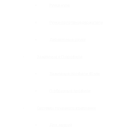
Ручки-купе
Ручки-полотенцедержатели
Деревянные ручки
Зажимные и П-профили
Зажимные профили 40 мм
П-образные профили
Системы точечного крепления
Для дверей