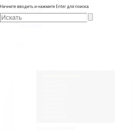
Начните вводить и нажмите Enter для поиска.
Галс
Мастер
Галс
Каталог
Мастер
Фурнитура для стеклянных конструкций
Петли и коннекторы
Серия NIKA
Серия MERLIN
Серия NORMA
Серия SANDRA
Серия JOAN
Серия GLORIA
Серия SOFIA
Серия ELLA
Серия NAOMI
Фурнитура
PREMIUM