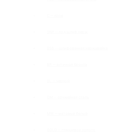
C — хром
SNP — под шлиф нерж
SSS — шлифованная нержавейка
BR — античная бронза
BL — черный
GM — оружейная сталь
MW — матовый белый
GOLD — глянцевое золото