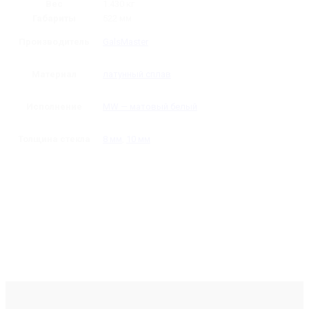
Вес
1.430 кг
Габариты
522 мм
Производитель
GalsMaster
Материал
латунный сплав
Исполнение
MW — матовый белый
Толщина стекла
8 мм
,
10 мм