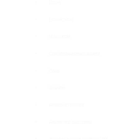
Петли
Коннекторы
Монопетли
Стабилизационные штанги
Ручки
Защелки
Дверные стопора
Держатели полотенец
Уплотнительные профили ПВХ