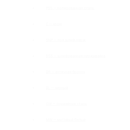
PSS — полированная сталь
C — хром
SNP — под шлиф нерж
SSS — шлифованная нержавейка
BR — античная бронза
BL — черный
GM — оружейная сталь
MW — матовый белый