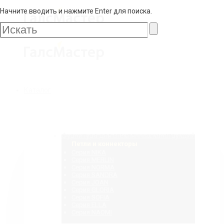
Начните вводить и нажмите Enter для поиска.
Галс
Мастер
Галс
Каталог
Мастер
Фурнитура для стеклянных конструкций
Петли и коннекторы
Серия NIKA
Серия MERLIN
Серия NORMA
Серия SANDRA
Серия JOAN
Серия GLORIA
Серия SOFIA
Серия ELLA
Серия NAOMI