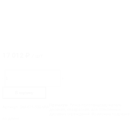
17 012
₽
/ шт
Количество
товара
-
+
GM-
671-
500-
В корзину
MW
Ручка-
полотенцедержатель
Премиум.
Ручка-полотенцедержатель
Артикул:
GM-671-500-MW
двойная,
двойная, квадратная, для стеклянных
длина
душевых ограждений. Возможна подрезка
-
по длине.
522
мм