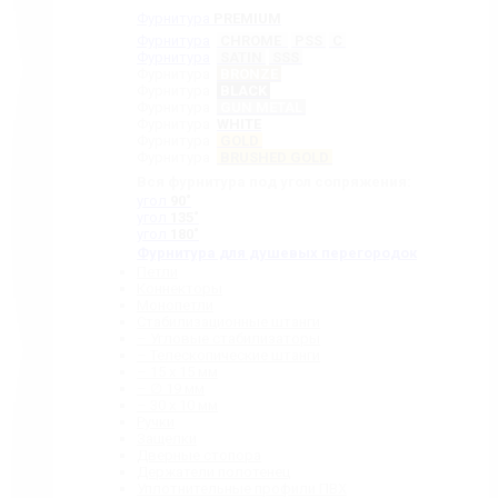
Фурнитура
PREMIUM
Фурнитура
CHROME
PSS
C
Фурнитура
SATIN
SSS
Фурнитура
BRONZE
Фурнитура
BLACK
Фурнитура
GUN METAL
Фурнитура
WHITE
Фурнитура
GOLD
Фурнитура
BRUSHED GOLD
Вся фурнитура под угол сопряжения:
угол
90˚
угол
135˚
угол
180˚
Фурнитура для душевых перегородок
Петли
Коннекторы
Монопетли
Стабилизационные штанги
– Угловые стабилизаторы
– Телескопические штанги
– 15 х 15 мм
– ∅ 19 мм
– 30 x 10 мм
Ручки
Защелки
Дверные стопора
Держатели полотенец
Уплотнительные профили ПВХ