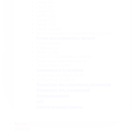
Серия 835
Серия 850
Серия 965
Серия 1300
Серия 1500
Серия 1600
Серия «Точка»
Комплектующие для раздвижных систем
Ручки для стеклянных дверей
Ручки прямые
Ручки-скобы
Ручки-кнобы
Ручки для раздвижных дверей
Ручки-полотенцедержатели
Деревянные ручки
Зажимные и П-профили
Зажимные профили 40 мм
П-образные профили
Фурнитура для стеклянных козырьков
Фурнитура для ограждений
Полкодержатели
Loft
Сопутствующие товары
Акция
Новинки