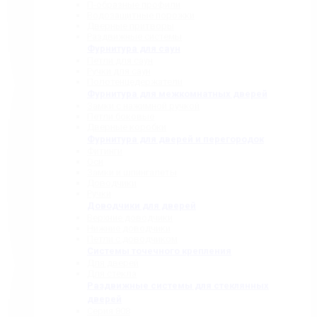
П-образные профили
Водозащитные порожки
Дверные притворы
Раздвижные системы
Фурнитура для саун
Петли для саун
Ручки для саун
Полотенцедержатели
Фурнитура для межкомнатных дверей
Замки с нажимной ручкой
Петли боковые
Дверные коробки
Фурнитура для дверей и перегородок
Фитинги
Оси
Замки и шпингалеты
Доводчики
Ручки
Доводчики для дверей
Верхние доводчики
Нижние доводчики
Петли с доводчиком
Системы точечного крепления
Для дверей
Для стекла
Раздвижные системы для стеклянных
дверей
Серия 808