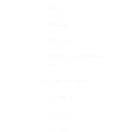
Серия 1500
Серия 1600
Серия «Точка»
Комплектующие для раздвижных
систем
Ручки для стеклянных дверей
Ручки прямые
Ручки-скобы
Ручки-кнобы