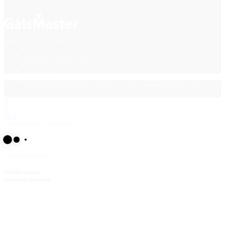
Фурнитура для стекла
Политика конфиденциальности
Каталог ПДФ (2015)
Контакты
© 2025 GalsMaster. Весь контент сайта защищен законом об
авторских правах.
0
0
0
0
₽
Продолжить покупки
Корзина пуста.