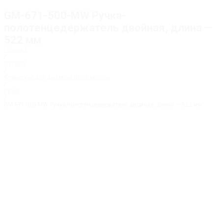
GM-671-500-MW Ручка-
полотенцедержатель двойная, длина —
522 мм
Главная
/
Каталог
/
Фурнитура для душевых перегородок
/
Ручки
/
GM-671-500-MW Ручка-полотенцедержатель двойная, длина — 522 мм