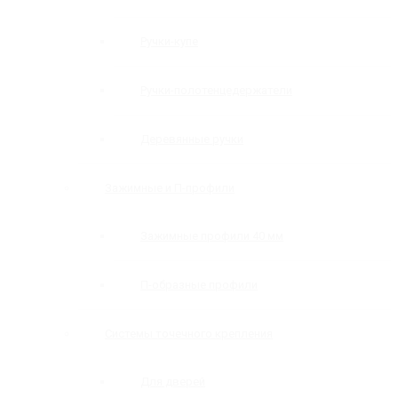
Ручки-купе
Ручки-полотенцедержатели
Деревянные ручки
Зажимные и П-профили
Зажимные профили 40 мм
П-образные профили
Системы точечного крепления
Для дверей