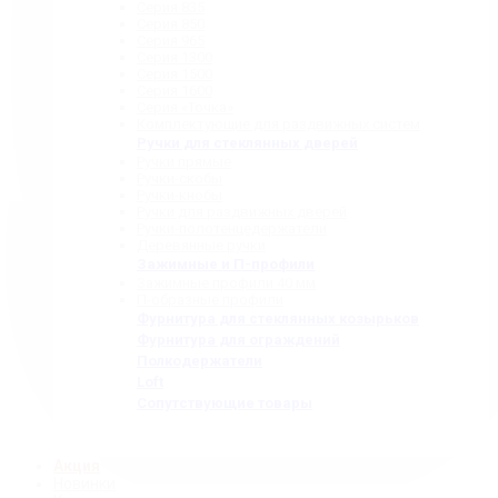
Серия 835
Серия 850
Серия 965
Серия 1300
Серия 1500
Серия 1600
Серия «Точка»
Комплектующие для раздвижных систем
Ручки для стеклянных дверей
Ручки прямые
Ручки-скобы
Ручки-кнобы
Ручки для раздвижных дверей
Ручки-полотенцедержатели
Деревянные ручки
Зажимные и П-профили
Зажимные профили 40 мм
П-образные профили
Фурнитура для стеклянных козырьков
Фурнитура для ограждений
Полкодержатели
Loft
Сопутствующие товары
Акция
Новинки