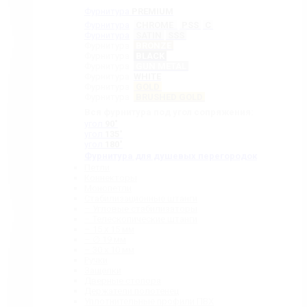
Фурнитура
PREMIUM
Фурнитура
CHROME
PSS
C
Фурнитура
SATIN
SSS
Фурнитура
BRONZE
Фурнитура
BLACK
Фурнитура
GUN METAL
Фурнитура
WHITE
Фурнитура
GOLD
Фурнитура
BRUSHED GOLD
Вся фурнитура под угол сопряжения:
угол
90˚
угол
135˚
угол
180˚
Фурнитура для душевых перегородок
Петли
Коннекторы
Монопетли
Стабилизационные штанги
– Угловые стабилизаторы
– Телескопические штанги
– 15 х 15 мм
– ∅ 19 мм
– 30 x 10 мм
Ручки
Защелки
Дверные стопора
Держатели полотенец
Уплотнительные профили ПВХ