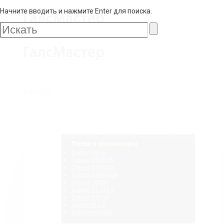
Начните вводить и нажмите Enter для поиска.
Галс
Мастер
Галс
Каталог
Мастер
Фурнитура для стеклянных конструкций
Петли и коннекторы
Серия NIKA
Серия MERLIN
Серия NORMA
Серия SANDRA
Серия JOAN
Серия GLORIA
Серия SOFIA
Серия ELLA
Серия NAOMI