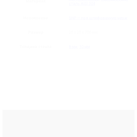
Материал
сталь AISI 304
Исполнение
SNP — под шлифованную нерж
Размер
20 х 20 х 700 мм
Толщина стекла
8 мм
,
10 мм