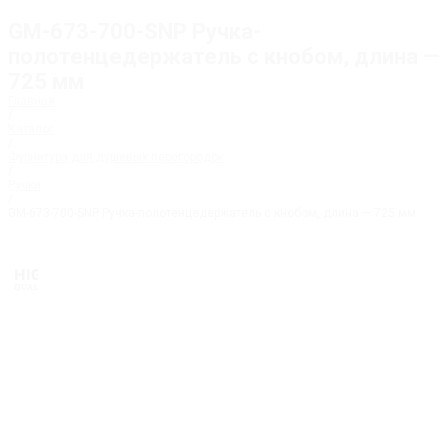
GM-673-700-SNP Ручка-
полотенцедержатель с кнобом, длина —
725 мм
Главная
/
Каталог
/
Фурнитура для душевых перегородок
/
Ручки
/
GM-673-700-SNP Ручка-полотенцедержатель с кнобом, длина — 725 мм