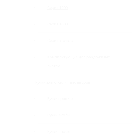
Серия 1500
Серия 1600
Серия «Точка»
Комплектующие для раздвижных
систем
Ручки для стеклянных дверей
Ручки прямые
Ручки-скобы
Ручки-кнобы