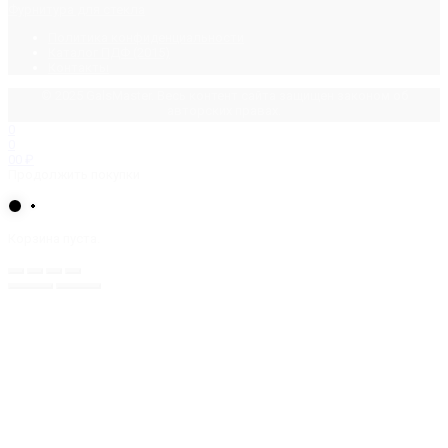
Фурнитура для стекла
Политика конфиденциальности
Каталог ПДФ (2015)
Контакты
© 2025 GalsMaster. Весь контент сайта защищен законом об
авторских правах.
0
0
0
0
₽
Продолжить покупки
Корзина пуста.