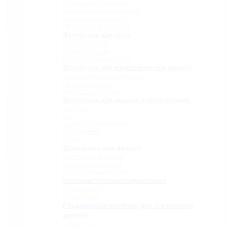
П-образные профили
Водозащитные порожки
Дверные притворы
Раздвижные системы
Фурнитура для саун
Петли для саун
Ручки для саун
Полотенцедержатели
Фурнитура для межкомнатных дверей
Замки с нажимной ручкой
Петли боковые
Дверные коробки
Фурнитура для дверей и перегородок
Фитинги
Оси
Замки и шпингалеты
Доводчики
Ручки
Доводчики для дверей
Верхние доводчики
Нижние доводчики
Петли с доводчиком
Системы точечного крепления
Для дверей
Для стекла
Раздвижные системы для стеклянных
дверей
Серия 808