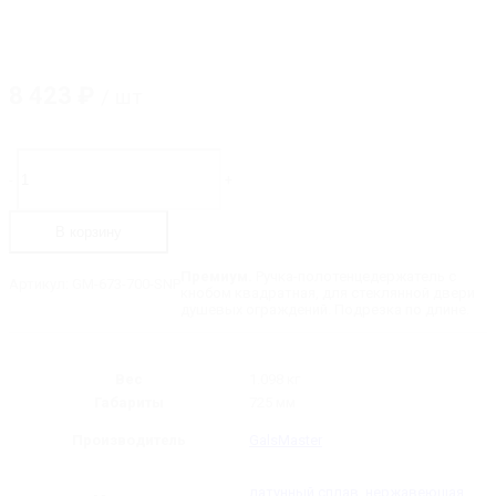
8 423
₽
/ шт
Количество
товара
-
+
GM-
673-
700-
В корзину
SNP
Ручка-
полотенцедержатель
Премиум.
Ручка-полотенцедержатель с
Артикул:
GM-673-700-SNP
с
кнобом квадратная, для стеклянной двери
кнобом,
душевых ограждений. Подрезка по длине.
длина
-
725
мм
Вес
1.098 кг
Габариты
725 мм
Производитель
GalsMaster
латунный сплав
,
нержавеющая