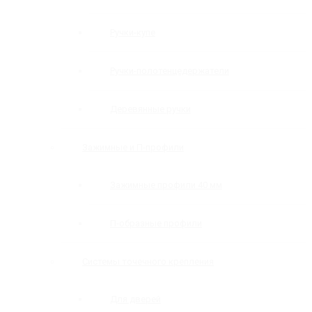
Ручки-купе
Ручки-полотенцедержатели
Деревянные ручки
Зажимные и П-профили
Зажимные профили 40 мм
П-образные профили
Системы точечного крепления
Для дверей