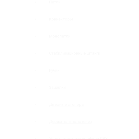
Петли
Коннекторы
Монопетли
Стабилизационные штанги
Ручки
Защелки
Дверные стопора
Держатели полотенец
Уплотнительные профили ПВХ