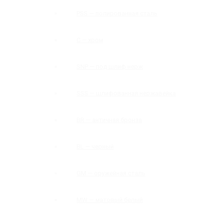
PSS — полированная сталь
C — хром
SNP — под шлиф нерж
SSS — шлифованная нержавейка
BR — античная бронза
BL — черный
GM — оружейная сталь
MW — матовый белый