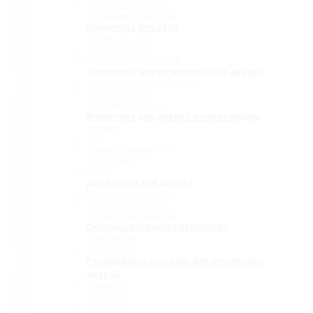
Дверные притворы
Раздвижные системы
Фурнитура для саун
Петли для саун
Ручки для саун
Полотенцедержатели
Фурнитура для межкомнатных дверей
Замки с нажимной ручкой
Петли боковые
Дверные коробки
Фурнитура для дверей и перегородок
Фитинги
Оси
Замки и шпингалеты
Доводчики
Ручки
Доводчики для дверей
Верхние доводчики
Нижние доводчики
Петли с доводчиком
Системы точечного крепления
Для дверей
Для стекла
Раздвижные системы для стеклянных
дверей
Серия 808
Серия 835
Серия 850