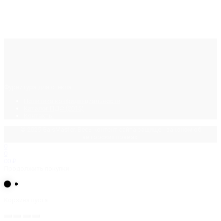
Фурнитура для стекла
Политика конфиденциальности
Каталог ПДФ (2015)
Контакты
© 2025 GalsMaster. Весь контент сайта защищен законом об
авторских правах.
0
0
0
0
₽
Продолжить покупки
Корзина пуста.