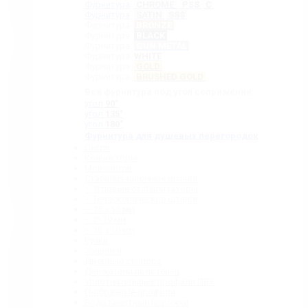
Фурнитура
CHROME
PSS
C
Фурнитура
SATIN
SSS
Фурнитура
BRONZE
Фурнитура
BLACK
Фурнитура
GUN METAL
Фурнитура
WHITE
Фурнитура
GOLD
Фурнитура
BRUSHED GOLD
Вся фурнитура под угол сопряжения:
угол
90˚
угол
135˚
угол
180˚
Фурнитура для душевых перегородок
Петли
Коннекторы
Монопетли
Стабилизационные штанги
– Угловые стабилизаторы
– Телескопические штанги
– 15 х 15 мм
– ∅ 19 мм
– 30 x 10 мм
Ручки
Защелки
Дверные стопора
Держатели полотенец
Уплотнительные профили ПВХ
П-образные профили
Водозащитные порожки