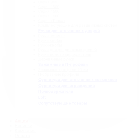
Серия 965
Серия 1300
Серия 1500
Серия 1600
Серия «Точка»
Комплектующие для раздвижных систем
Ручки для стеклянных дверей
Ручки прямые
Ручки-скобы
Ручки-кнобы
Ручки для раздвижных дверей
Ручки-полотенцедержатели
Деревянные ручки
Зажимные и П-профили
Зажимные профили 40 мм
П-образные профили
Фурнитура для стеклянных козырьков
Фурнитура для ограждений
Полкодержатели
Loft
Сопутствующие товары
Акция
Новинки
Компания
Оплата