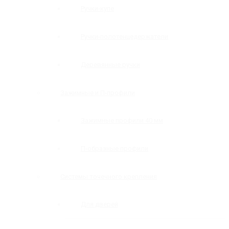
Ручки-купе
Ручки-полотенцедержатели
Деревянные ручки
Зажимные и П-профили
Зажимные профили 40 мм
П-образные профили
Системы точечного крепления
Для дверей