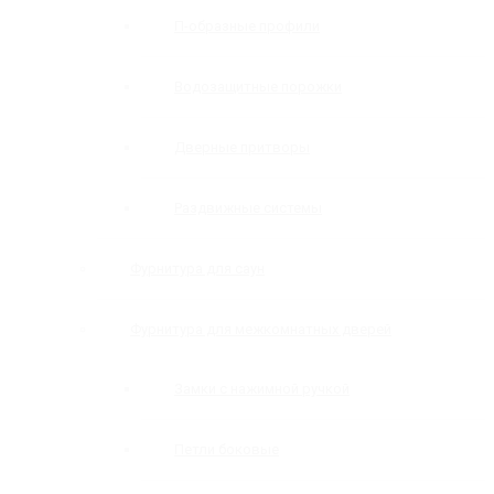
П-образные профили
Водозащитные порожки
Дверные притворы
Раздвижные системы
Фурнитура для саун
Фурнитура для межкомнатных дверей
Замки с нажимной ручкой
Петли боковые