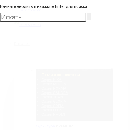
Начните вводить и нажмите Enter для поиска.
Галс
Мастер
Галс
Каталог
Мастер
Фурнитура для стеклянных конструкций
Петли и коннекторы
Серия NIKA
Серия MERLIN
Серия NORMA
Серия SANDRA
Серия JOAN
Серия GLORIA
Серия SOFIA
Серия ELLA
Серия NAOMI
Фурнитура
PREMIUM