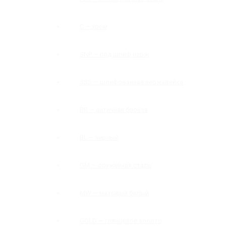
C — хром
SNP — под шлиф нерж
SSS — шлифованная нержавейка
BR — античная бронза
BL — черный
GM — оружейная сталь
MW — матовый белый
GOLD — глянцевое золото