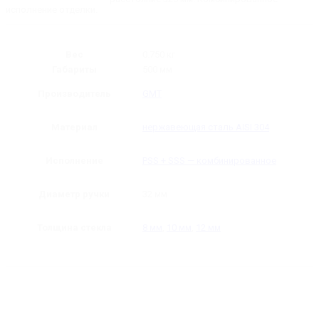
500
исполнение отделки.
мм
Вес
0.750 кг
Габариты
500 мм
Производитель
GMT
Материал
нержавеющая сталь AISI 304
Исполнение
PSS + SSS — комбинированное
Диаметр ручки
32 мм
Толщина стекла
8 мм
,
10 мм
,
12 мм