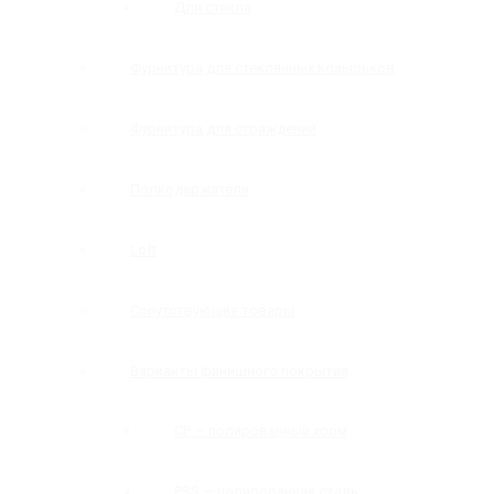
Для стекла
Фурнитура для стеклянных козырьков
Фурнитура для ограждений
Полкодержатели
Loft
Сопутствующие товары
Варианты финишного покрытия
CP — полированный хром
PSS — полированная сталь