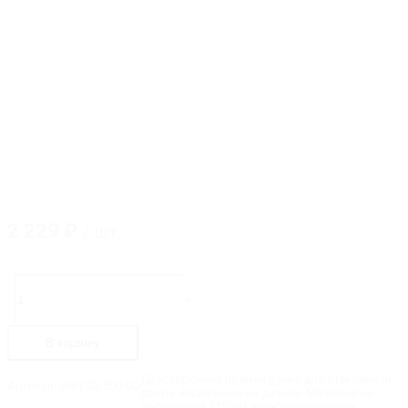
2 229
₽
/ шт
Количество
товара
-
+
GMT-
32-
500-
В корзину
DJ
Ручка
прямая,
Двусторонняя прямая ручка для стеклянной
Артикул:
GMT-32-500-DJ
длина
двери. Классический дизайн. Межосевое
-
расстояние 325 мм. Комбинированное