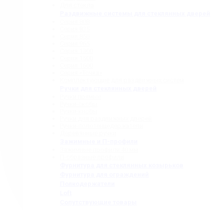
Для стекла
Раздвижные системы для стеклянных дверей
Серия 808
Серия 835
Серия 850
Серия 965
Серия 1300
Серия 1500
Серия 1600
Серия «Точка»
Комплектующие для раздвижных систем
Ручки для стеклянных дверей
Ручки прямые
Ручки-скобы
Ручки-кнобы
Ручки для раздвижных дверей
Ручки-полотенцедержатели
Деревянные ручки
Зажимные и П-профили
Зажимные профили 40 мм
П-образные профили
Фурнитура для стеклянных козырьков
Фурнитура для ограждений
Полкодержатели
Loft
Сопутствующие товары