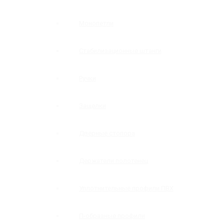
Монопетли
Стабилизационные штанги
Ручки
Защелки
Дверные стопора
Держатели полотенец
Уплотнительные профили ПВХ
П-образные профили