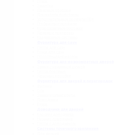
Ручки
Защелки
Дверные стопора
Держатели полотенец
Уплотнительные профили ПВХ
П-образные профили
Водозащитные порожки
Дверные притворы
Раздвижные системы
Фурнитура для саун
Петли для саун
Ручки для саун
Полотенцедержатели
Фурнитура для межкомнатных дверей
Замки с нажимной ручкой
Петли боковые
Дверные коробки
Фурнитура для дверей и перегородок
Фитинги
Оси
Замки и шпингалеты
Доводчики
Ручки
Доводчики для дверей
Верхние доводчики
Нижние доводчики
Петли с доводчиком
Системы точечного крепления
Для дверей