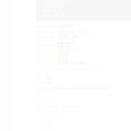
Серия GLORIA
Серия SOFIA
Серия ELLA
Серия NAOMI
Фурнитура
PREMIUM
Фурнитура
CHROME
PSS
C
Фурнитура
SATIN
SSS
Фурнитура
BRONZE
Фурнитура
BLACK
Фурнитура
GUN METAL
Фурнитура
WHITE
Фурнитура
GOLD
Фурнитура
BRUSHED GOLD
Вся фурнитура под угол сопряжения:
угол
90˚
угол
135˚
угол
180˚
Фурнитура для душевых перегородок
Петли
Коннекторы
Монопетли
Стабилизационные штанги
– Угловые стабилизаторы
– Телескопические штанги
– 15 х 15 мм
– ∅ 19 мм
– 30 x 10 мм