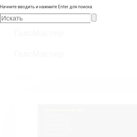
Начните вводить и нажмите Enter для поиска.
Галс
Мастер
Галс
Каталог
Мастер
Фурнитура для стеклянных конструкций
Петли и коннекторы
Серия NIKA
Серия MERLIN
Серия NORMA
Серия SANDRA
Серия JOAN