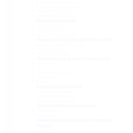
П-образные профили
Водозащитные порожки
Дверные притворы
Раздвижные системы
Фурнитура для саун
Петли для саун
Ручки для саун
Полотенцедержатели
Фурнитура для межкомнатных дверей
Замки с нажимной ручкой
Петли боковые
Дверные коробки
Фурнитура для дверей и перегородок
Фитинги
Оси
Замки и шпингалеты
Доводчики
Ручки
Доводчики для дверей
Верхние доводчики
Нижние доводчики
Петли с доводчиком
Системы точечного крепления
Для дверей
Для стекла
Раздвижные системы для стеклянных
дверей
Серия 808