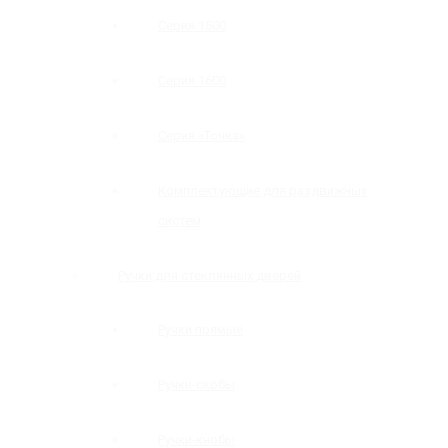
Серия 1500
Серия 1600
Серия «Точка»
Комплектующие для раздвижных
систем
Ручки для стеклянных дверей
Ручки прямые
Ручки-скобы
Ручки-кнобы