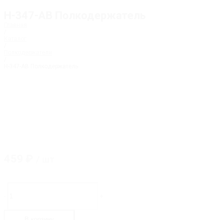
H-347-AB Полкодержатель
Главная
/
Каталог
/
Полкодержатели
/
H-347-AB Полкодержатель
459
₽
/ шт
Количество
товара
-
+
H-
347-
AB
В корзину