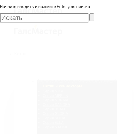
Начните вводить и нажмите Enter для поиска.
Галс
Мастер
Галс
Каталог
Мастер
Фурнитура для стеклянных конструкций
Петли и коннекторы
Серия NIKA
Серия MERLIN
Серия NORMA
Серия SANDRA
Серия JOAN
Серия GLORIA
Серия SOFIA
Серия ELLA
Серия NAOMI