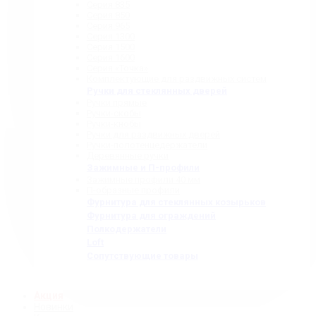
Серия 835
Серия 850
Серия 965
Серия 1300
Серия 1500
Серия 1600
Серия «Точка»
Комплектующие для раздвижных систем
Ручки для стеклянных дверей
Ручки прямые
Ручки-скобы
Ручки-кнобы
Ручки для раздвижных дверей
Ручки-полотенцедержатели
Деревянные ручки
Зажимные и П-профили
Зажимные профили 40 мм
П-образные профили
Фурнитура для стеклянных козырьков
Фурнитура для ограждений
Полкодержатели
Loft
Сопутствующие товары
Акция
Новинки