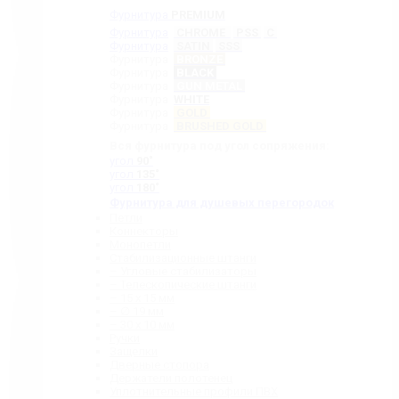
Фурнитура
PREMIUM
Фурнитура
CHROME
PSS
C
Фурнитура
SATIN
SSS
Фурнитура
BRONZE
Фурнитура
BLACK
Фурнитура
GUN METAL
Фурнитура
WHITE
Фурнитура
GOLD
Фурнитура
BRUSHED GOLD
Вся фурнитура под угол сопряжения:
угол
90˚
угол
135˚
угол
180˚
Фурнитура для душевых перегородок
Петли
Коннекторы
Монопетли
Стабилизационные штанги
– Угловые стабилизаторы
– Телескопические штанги
– 15 х 15 мм
– ∅ 19 мм
– 30 x 10 мм
Ручки
Защелки
Дверные стопора
Держатели полотенец
Уплотнительные профили ПВХ