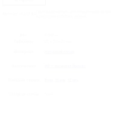
Полкодержатель
Полкодержатель для стеклянных полок.
Артикул:
H-347-AB
Крепление стекла в зажим.
Вес
0.040 кг
Габариты
22 × 20 × 22 мм
Материал
латунный сплав
Исполнение
AB — античная бронза
Толщина стекла
8 мм
,
10 мм
,
12 мм
Зазор от стены
5 мм