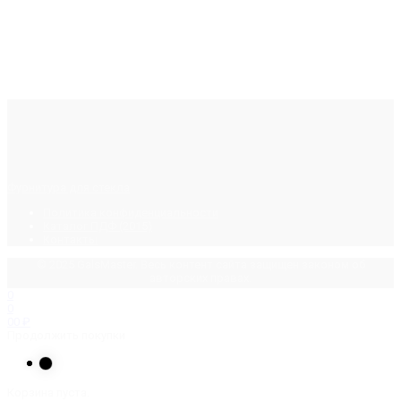
Фурнитура для стекла
Политика конфиденциальности
Каталог ПДФ (2015)
Контакты
© 2025 GalsMaster. Весь контент сайта защищен законом об
авторских правах.
0
0
0
0
₽
Продолжить покупки
Корзина пуста.