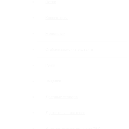
Петли
Коннекторы
Монопетли
Стабилизационные штанги
Ручки
Защелки
Дверные стопора
Держатели полотенец
Уплотнительные профили ПВХ