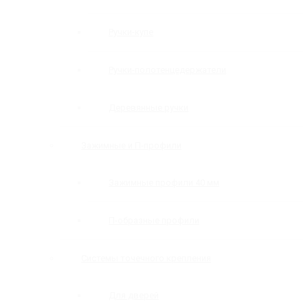
Ручки-купе
Ручки-полотенцедержатели
Деревянные ручки
Зажимные и П-профили
Зажимные профили 40 мм
П-образные профили
Системы точечного крепления
Для дверей