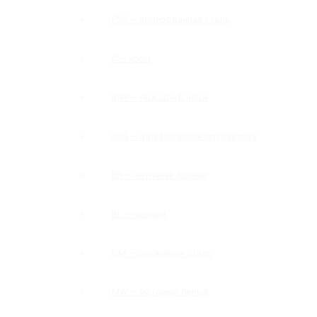
PSS — полированная сталь
C — хром
SNP — под шлиф нерж
SSS — шлифованная нержавейка
BR — античная бронза
BL — черный
GM — оружейная сталь
MW — матовый белый