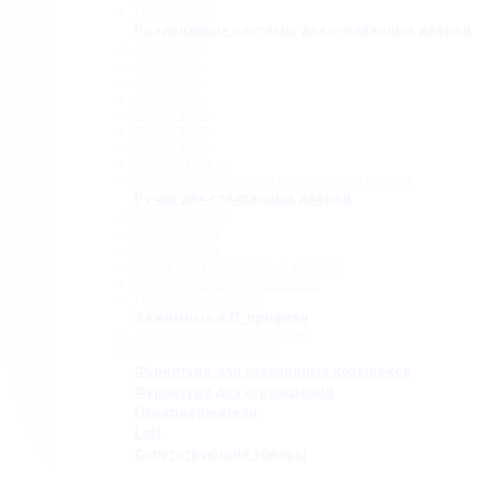
Для стекла
Раздвижные системы для стеклянных дверей
Серия 808
Серия 835
Серия 850
Серия 965
Серия 1300
Серия 1500
Серия 1600
Серия «Точка»
Комплектующие для раздвижных систем
Ручки для стеклянных дверей
Ручки прямые
Ручки-скобы
Ручки-кнобы
Ручки для раздвижных дверей
Ручки-полотенцедержатели
Деревянные ручки
Зажимные и П-профили
Зажимные профили 40 мм
П-образные профили
Фурнитура для стеклянных козырьков
Фурнитура для ограждений
Полкодержатели
Loft
Сопутствующие товары