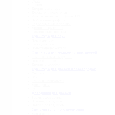
Ручки
Защелки
Дверные стопора
Держатели полотенец
Уплотнительные профили ПВХ
П-образные профили
Водозащитные порожки
Дверные притворы
Раздвижные системы
Фурнитура для саун
Петли для саун
Ручки для саун
Полотенцедержатели
Фурнитура для межкомнатных дверей
Замки с нажимной ручкой
Петли боковые
Дверные коробки
Фурнитура для дверей и перегородок
Фитинги
Оси
Замки и шпингалеты
Доводчики
Ручки
Доводчики для дверей
Верхние доводчики
Нижние доводчики
Петли с доводчиком
Системы точечного крепления
Для дверей