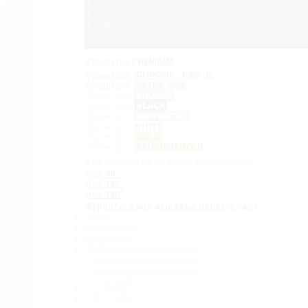
Серия GLORIA
Серия SOFIA
Серия ELLA
Серия NAOMI
Фурнитура
PREMIUM
Фурнитура
CHROME
PSS
C
Фурнитура
SATIN
SSS
Фурнитура
BRONZE
Фурнитура
BLACK
Фурнитура
GUN METAL
Фурнитура
WHITE
Фурнитура
GOLD
Фурнитура
BRUSHED GOLD
Вся фурнитура под угол сопряжения:
угол
90˚
угол
135˚
угол
180˚
Фурнитура для душевых перегородок
Петли
Коннекторы
Монопетли
Стабилизационные штанги
– Угловые стабилизаторы
– Телескопические штанги
– 15 х 15 мм
– ∅ 19 мм
– 30 x 10 мм