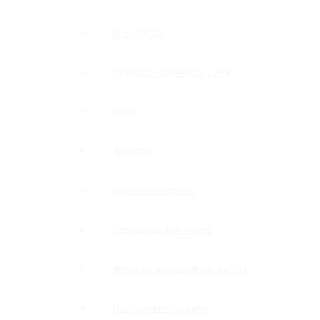
Монопетли
Стабилизационные штанги
Ручки
Защелки
Дверные стопора
Держатели полотенец
Уплотнительные профили ПВХ
П-образные профили