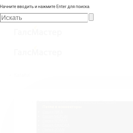
Начните вводить и нажмите Enter для поиска.
Галс
Мастер
Галс
Каталог
Мастер
Фурнитура для стеклянных конструкций
Петли и коннекторы
Серия NIKA
Серия MERLIN
Серия NORMA
Серия SANDRA
Серия JOAN