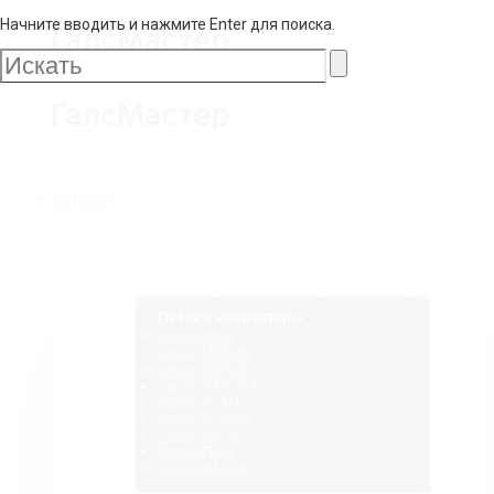
Начните вводить и нажмите Enter для поиска.
Галс
Мастер
Галс
Каталог
Мастер
Фурнитура для стеклянных конструкций
Петли и коннекторы
Серия NIKA
Серия MERLIN
Серия NORMA
Серия SANDRA
Серия JOAN
Серия GLORIA
Серия SOFIA
Серия ELLA
Серия NAOMI