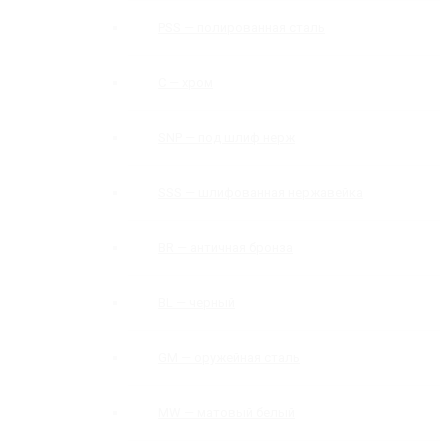
PSS — полированная сталь
C — хром
SNP — под шлиф нерж
SSS — шлифованная нержавейка
BR — античная бронза
BL — черный
GM — оружейная сталь
MW — матовый белый