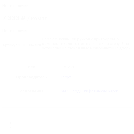
Нет в наличии
7 333
₽
/ компл
Нет в наличии
Замок с нажимной ручкой с притвором, в
комплект входит ответная часть на стену. Для
Артикул:
LHL-004-SNP
установки на стеклянные межкомнатные двери.
Вес
1.512 кг
Производитель
Target
Исполнение
SNP — под шлифованную нерж