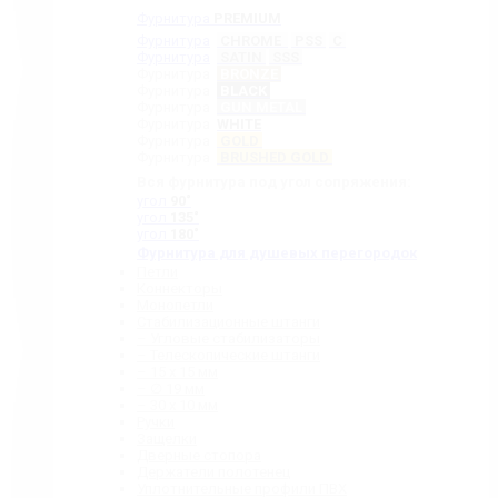
Фурнитура
PREMIUM
Фурнитура
CHROME
PSS
C
Фурнитура
SATIN
SSS
Фурнитура
BRONZE
Фурнитура
BLACK
Фурнитура
GUN METAL
Фурнитура
WHITE
Фурнитура
GOLD
Фурнитура
BRUSHED GOLD
Вся фурнитура под угол сопряжения:
угол
90˚
угол
135˚
угол
180˚
Фурнитура для душевых перегородок
Петли
Коннекторы
Монопетли
Стабилизационные штанги
– Угловые стабилизаторы
– Телескопические штанги
– 15 х 15 мм
– ∅ 19 мм
– 30 x 10 мм
Ручки
Защелки
Дверные стопора
Держатели полотенец
Уплотнительные профили ПВХ