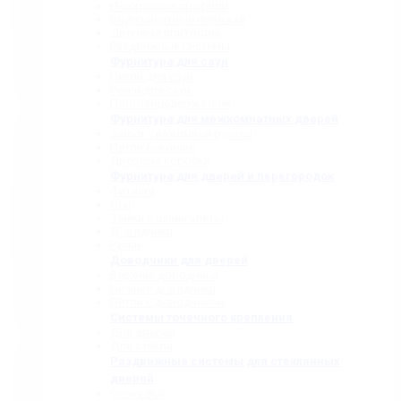
П-образные профили
Водозащитные порожки
Дверные притворы
Раздвижные системы
Фурнитура для саун
Петли для саун
Ручки для саун
Полотенцедержатели
Фурнитура для межкомнатных дверей
Замки с нажимной ручкой
Петли боковые
Дверные коробки
Фурнитура для дверей и перегородок
Фитинги
Оси
Замки и шпингалеты
Доводчики
Ручки
Доводчики для дверей
Верхние доводчики
Нижние доводчики
Петли с доводчиком
Системы точечного крепления
Для дверей
Для стекла
Раздвижные системы для стеклянных
дверей
Серия 808