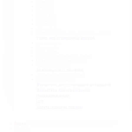
Серия 835
Серия 850
Серия 965
Серия 1300
Серия 1500
Серия 1600
Серия «Точка»
Комплектующие для раздвижных систем
Ручки для стеклянных дверей
Ручки прямые
Ручки-скобы
Ручки-кнобы
Ручки для раздвижных дверей
Ручки-полотенцедержатели
Деревянные ручки
Зажимные и П-профили
Зажимные профили 40 мм
П-образные профили
Фурнитура для стеклянных козырьков
Фурнитура для ограждений
Полкодержатели
Loft
Сопутствующие товары
Акция
Новинки