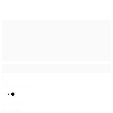
Фурнитура для стекла
Политика конфиденциальности
Каталог ПДФ (2015)
Контакты
© 2025 GalsMaster. Весь контент сайта защищен законом об
авторских правах.
0
0
0
0
₽
Продолжить покупки
Корзина пуста.