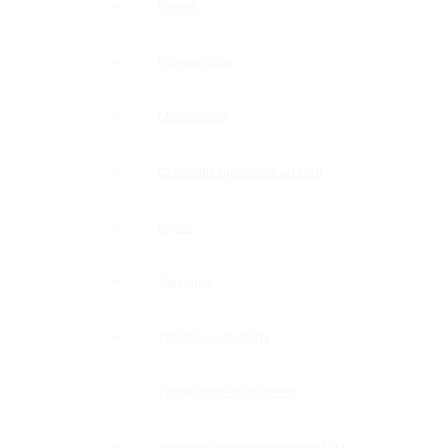
Петли
Коннекторы
Монопетли
Стабилизационные штанги
Ручки
Защелки
Дверные стопора
Держатели полотенец
Уплотнительные профили ПВХ