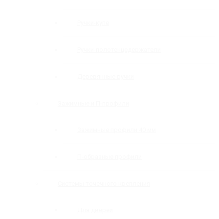
Ручки-купе
Ручки-полотенцедержатели
Деревянные ручки
Зажимные и П-профили
Зажимные профили 40 мм
П-образные профили
Системы точечного крепления
Для дверей