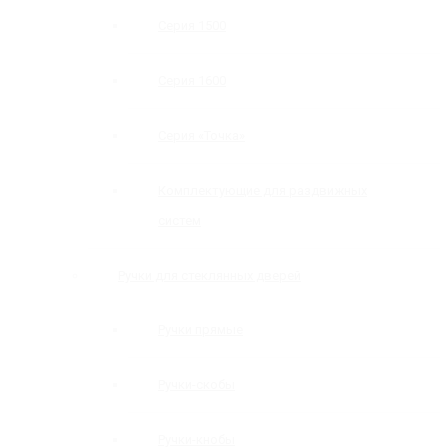
Серия 1500
Серия 1600
Серия «Точка»
Комплектующие для раздвижных
систем
Ручки для стеклянных дверей
Ручки прямые
Ручки-скобы
Ручки-кнобы