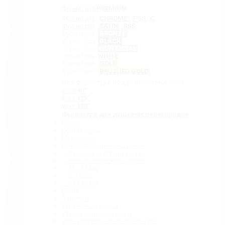
Фурнитура
PREMIUM
Фурнитура
CHROME
PSS
C
Фурнитура
SATIN
SSS
Фурнитура
BRONZE
Фурнитура
BLACK
Фурнитура
GUN METAL
Фурнитура
WHITE
Фурнитура
GOLD
Фурнитура
BRUSHED GOLD
Вся фурнитура под угол сопряжения:
угол
90˚
угол
135˚
угол
180˚
Фурнитура для душевых перегородок
Петли
Коннекторы
Монопетли
Стабилизационные штанги
– Угловые стабилизаторы
– Телескопические штанги
– 15 х 15 мм
– ∅ 19 мм
– 30 x 10 мм
Ручки
Защелки
Дверные стопора
Держатели полотенец
Уплотнительные профили ПВХ