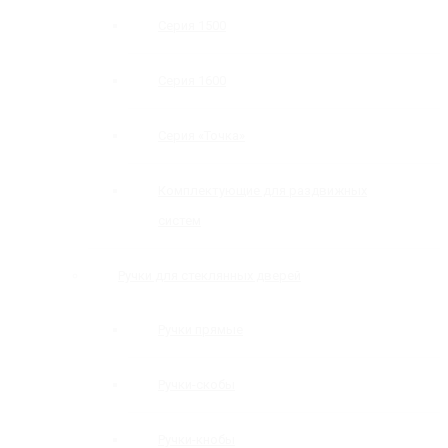
Серия 1500
Серия 1600
Серия «Точка»
Комплектующие для раздвижных
систем
Ручки для стеклянных дверей
Ручки прямые
Ручки-скобы
Ручки-кнобы