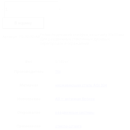
Количество
товара
-
+
TG-
30-
30-
В корзину
AB
Ролик
подвижной
Ролик подвижной створки, на штангу 30х10 мм.
Артикул:
TG-30-30-AB
створки,
Для раздвижных стеклянных душевых
на
перегородок и ограждений.
трек
30х10
Вес
0.140 кг
Производитель
TGi
Материал
нержавеющая сталь AISI 304
Исполнение
AB — античная бронза
Открывание
раздвижные системы
Применение
стекло-штанга