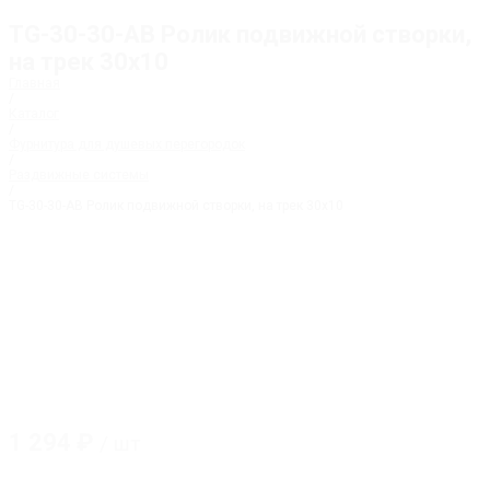
TG-30-30-AB Ролик подвижной створки,
на трек 30х10
Главная
/
Каталог
/
Фурнитура для душевых перегородок
/
Раздвижные системы
/
TG-30-30-AB Ролик подвижной створки, на трек 30х10
1 294
₽
/ шт