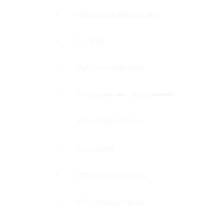
PSS — полированная сталь
C — хром
SNP — под шлиф нерж
SSS — шлифованная нержавейка
BR — античная бронза
BL — черный
GM — оружейная сталь
MW — матовый белый