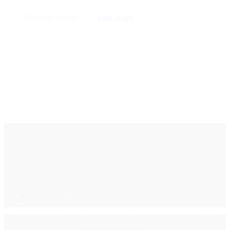
Толщина стекла
8 мм
,
10 мм
Фурнитура для стекла
Политика конфиденциальности
Каталог ПДФ (2015)
Контакты
© 2025 GalsMaster. Весь контент сайта защищен законом об
авторских правах.