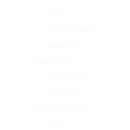
Ручки-купе
Ручки-полотенцедержатели
Деревянные ручки
Зажимные и П-профили
Зажимные профили 40 мм
П-образные профили
Системы точечного крепления
Для дверей