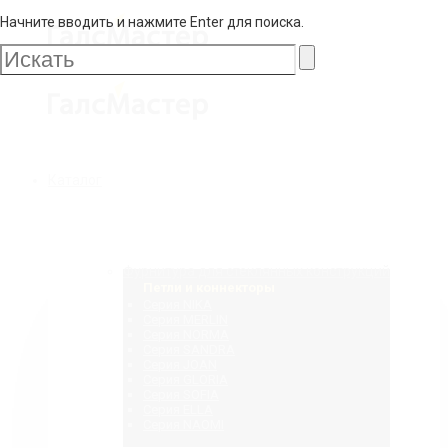
Начните вводить и нажмите Enter для поиска.
Галс
Мастер
Галс
Каталог
Мастер
Фурнитура для стеклянных конструкций
Петли и коннекторы
Серия NIKA
Серия MERLIN
Серия NORMA
Серия SANDRA
Серия JOAN
Серия GLORIA
Серия SOFIA
Серия ELLA
Серия NAOMI