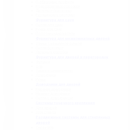
П-образные профили
Водозащитные порожки
Дверные притворы
Раздвижные системы
Фурнитура для саун
Петли для саун
Ручки для саун
Полотенцедержатели
Фурнитура для межкомнатных дверей
Замки с нажимной ручкой
Петли боковые
Дверные коробки
Фурнитура для дверей и перегородок
Фитинги
Оси
Замки и шпингалеты
Доводчики
Ручки
Доводчики для дверей
Верхние доводчики
Нижние доводчики
Петли с доводчиком
Системы точечного крепления
Для дверей
Для стекла
Раздвижные системы для стеклянных
дверей
Серия 808