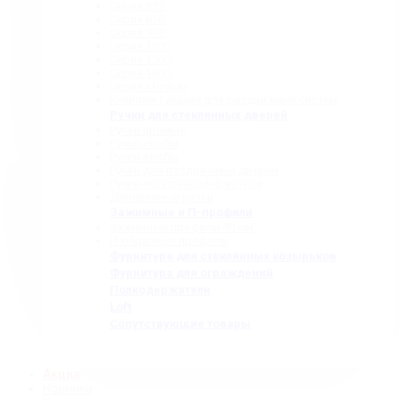
Серия 835
Серия 850
Серия 965
Серия 1300
Серия 1500
Серия 1600
Серия «Точка»
Комплектующие для раздвижных систем
Ручки для стеклянных дверей
Ручки прямые
Ручки-скобы
Ручки-кнобы
Ручки для раздвижных дверей
Ручки-полотенцедержатели
Деревянные ручки
Зажимные и П-профили
Зажимные профили 40 мм
П-образные профили
Фурнитура для стеклянных козырьков
Фурнитура для ограждений
Полкодержатели
Loft
Сопутствующие товары
Акция
Новинки