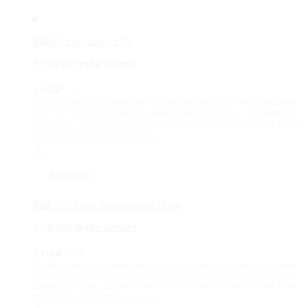
PSS
T-19-PSS Труба-штанга
/ м
1 162
₽
Труба-штанга для фиксации стационарных полотен и придания
жесткости конструкции душевых перегородок и ограждений.
Диаметр: 18 мм. Длина: 6 метров. Толщина стенки: 1,5 мм. Цена
указана за 1 погонный метр
Количество
товара
-
+
T-
19-
В корзину
PSS
Труба-
штанга
SSS
T-19-SSS Труба-штанга
/ м
1 162
₽
Труба-штанга для фиксации стационарных полотен и придания
жесткости конструкции душевых перегородок и ограждений.
Диаметр: 18 мм. Длина: 6 метров. Толщина стенки: 1,5 мм. Цена
указана за один метр.
Количество