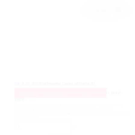
KA-2-05-SSS Крепление стена-штанга 90˚
Сохранить
64.2%
Сохранить
678
₽
Только
378
₽
1 056
₽
Первоначальная
Текущая
/ шт
378
₽
цена
цена:
Конструкция крепления позволяет устанавливать штангу
составляла
378 ₽.
жесткости в распор. Для использования со штангой
1
диаметром 18-19 мм. Для стеклянных душевых перегородок и
056 ₽.
ограждений.
Количество
товара
-
+
KA-