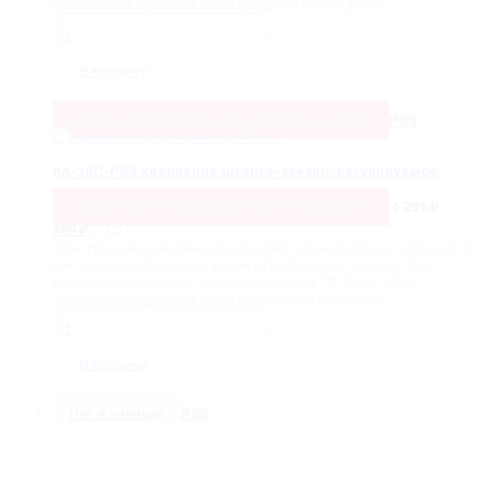
стеклянных душевых перегородок и ограждений.
Количество
товара
-
+
КА-15B-
PSS
В корзину
Крепление
штанга-
стекло
Сохранить
62.1%
Сохранить
802
₽
Только
489
₽
PSS
угловое,
регулируемое
КА-15C-PSS Крепление штанга-стекло, регулируемое
Сохранить
62.1%
Сохранить
802
₽
Только
489
₽
1 291
₽
Первоначальная
Текущая
/ шт
489
₽
цена
цена:
Конструкция крепления позволяет устанавливать стекло 8-12
составляла
489 ₽.
мм под произвольным углом относительно штанги. Для
1
использования со штангой диаметром 18-19 мм. Для
291 ₽.
стеклянных душевых перегородок и ограждений.
Количество
товара
-
+
КА-15C-
PSS
В корзину
Крепление
штанга-
стекло,
Нет в наличии
PSS
регулируемое