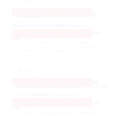
2-
В корзину
05-
SSS
Крепление
Сохранить
49.6%
Сохранить
384
₽
Только
390
₽
PSS
стена-
штанга
90˚
KA-2-45-PSS Крепление стена-штанга 45
Сохранить
49.6%
Сохранить
384
₽
Только
390
₽
774
₽
Первоначальная
Текущая
/ шт
390
₽
цена
цена:
Конструкция крепления позволяет устанавливать штангу
составляла
390 ₽.
жесткости под углом 45°. Для использования со штангой
774 ₽.
диаметром 18-19 мм. Для стеклянных душевых перегородок и
ограждений.
Количество
товара
-
+
KA-
2-
В корзину
45-
PSS
Крепление
Сохранить
53.7%
Сохранить
416
₽
Только
358
₽
SSS
стена-
штанга
45
KA-2-45-SSS Крепление стена-штанга 45
Сохранить
53.7%
Сохранить
416
₽
Только
358
₽
774
₽
Первоначальная
Текущая
/ шт
358
₽
цена
цена:
Конструкция крепления позволяет устанавливать штангу
составляла
358 ₽.