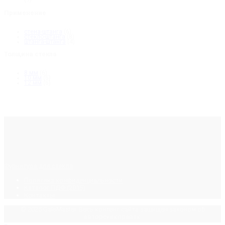
Применение
стена-штанга
(6)
стекло-штанга
(8)
штанга-штанга
(4)
Толщина стекла
8 мм
(6)
10 мм
(6)
12 мм
(6)
Фурнитура для стекла
Политика конфиденциальности
Каталог ПДФ (2015)
Контакты
© 2025 GalsMaster. Весь контент сайта защищен законом об
авторских правах.