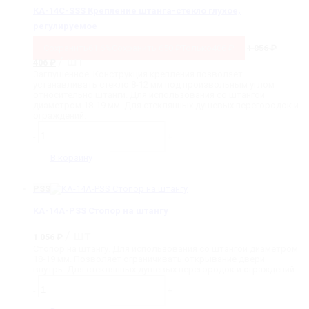
КА-14C-SSS Крепление штанга-стекло глухое,
регулируемое
Сохранить
61.6%
Сохранить
650
₽
Только
406
₽
1 056
₽
Первоначальная
Текущая
/ шт
406
₽
цена
цена:
Заглушенное. Конструкция крепления позволяет
составляла
406 ₽.
устанавливать стекло 8-12 мм под произвольным углом
1
относительно штанги. Для использования со штангой
056 ₽.
диаметром 18-19 мм. Для стеклянных душевых перегородок и
ограждений.
Количество
товара
-
+
КА-14C-
SSS
В корзину
Крепление
штанга-
стекло
PSS
глухое,
регулируемое
KA-14A-PSS Стопор на штангу
/ шт
1 056
₽
Стопор на штангу. Для использования со штангой диаметром
18-19 мм. Позволяет ограничивать открывание двери
внутрь. Для стеклянных душевых перегородок и ограждений.
Количество
товара
-
+
KA-