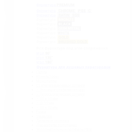
Фурнитура
PREMIUM
Фурнитура
CHROME
PSS
C
Фурнитура
SATIN
SSS
Фурнитура
BRONZE
Фурнитура
BLACK
Фурнитура
GUN METAL
Фурнитура
WHITE
Фурнитура
GOLD
Фурнитура
BRUSHED GOLD
Вся фурнитура под угол сопряжения:
угол
90˚
угол
135˚
угол
180˚
Фурнитура для душевых перегородок
Петли
Коннекторы
Монопетли
Стабилизационные штанги
– Угловые стабилизаторы
– Телескопические штанги
– 15 х 15 мм
– ∅ 19 мм
– 30 x 10 мм
Ручки
Защелки
Дверные стопора
Держатели полотенец
Уплотнительные профили ПВХ