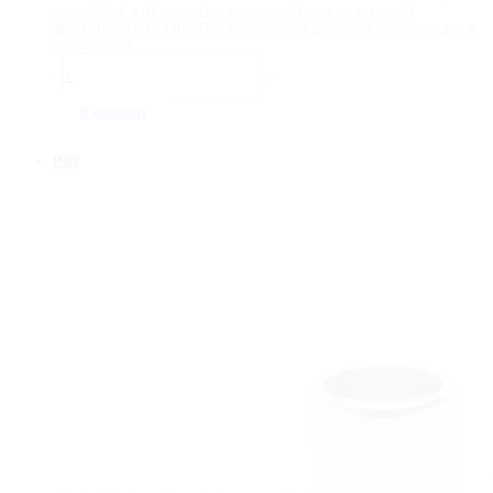
составляла
392 ₽.
жесткости в распор. Для использования со штангой
1
диаметром 18-19 мм. Для стеклянных душевых перегородок и
056 ₽.
ограждений.
Количество
товара
-
+
KA-
20-
В корзину
19-
SSS
Крепление
PSS
стена-
штанга
90˚