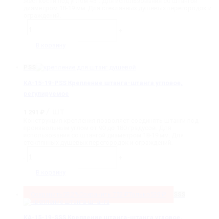
жесткости под углом 45°. Для использования со штангой
774 ₽.
диаметром 18-19 мм. Для стеклянных душевых перегородок и
ограждений.
Количество
товара
-
+
KA-
2-
В корзину
45-
SSS
Крепление
PSS
стена-
штанга
KA-15-19-PSS Крепление штанга-штанга угловое,
45
регулируемое
/ шт
1 291
₽
Конструкция крепления позволяет соединять штанги под
произвольным углом от 90 до 180 градусов. Для
использования со штангой диаметром 18-19 мм. Для
стеклянных душевых перегородок и ограждений.
Количество
товара
-
+
KA-
15-
В корзину
19-
PSS
Крепление
Сохранить
58.2%
Сохранить
752
₽
Только
539
₽
SSS
штанга-
штанга
угловое,
KA-15-19-SSS Крепление штанга-штанга угловое,