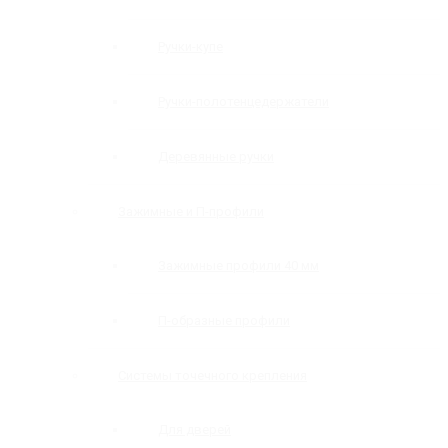
Ручки-купе
Ручки-полотенцедержатели
Деревянные ручки
Зажимные и П-профили
Зажимные профили 40 мм
П-образные профили
Системы точечного крепления
Для дверей