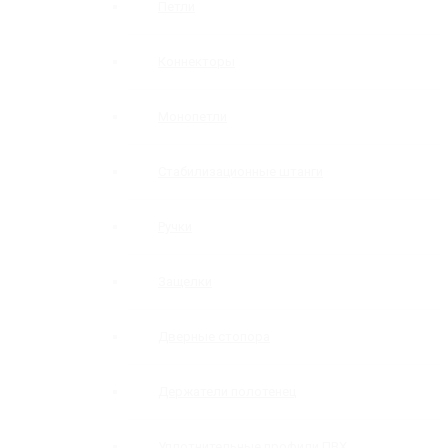
Петли
Коннекторы
Монопетли
Стабилизационные штанги
Ручки
Защелки
Дверные стопора
Держатели полотенец
Уплотнительные профили ПВХ