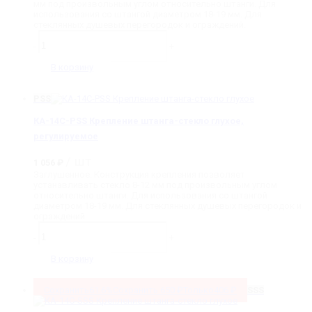
мм под произвольным углом относительно штанги. Для
1
использования со штангой диаметром 18-19 мм. Для
056 ₽.
стеклянных душевых перегородок и ограждений.
Количество
товара
-
+
КА-14B-
SSS
В корзину
Крепление
штанга-
стекло,
PSS
регулируемое
КА-14C-PSS Крепление штанга-стекло глухое,
регулируемое
/ шт
1 056
₽
Заглушенное. Конструкция крепления позволяет
устанавливать стекло 8-12 мм под произвольным углом
относительно штанги. Для использования со штангой
диаметром 18-19 мм. Для стеклянных душевых перегородок и
ограждений.
Количество
товара
-
+
КА-14C-
PSS
В корзину
Крепление
штанга-
стекло
Сохранить
61.6%
Сохранить
650
₽
Только
406
₽
SSS
глухое,
регулируемое