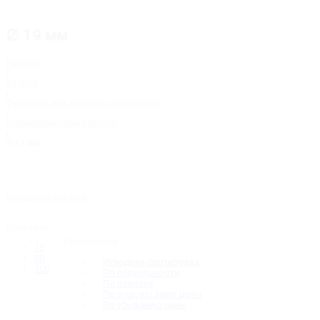
∅ 19 мм
Главная
/
Каталог
/
Фурнитура для душевых перегородок
/
Стабилизационные штанги
/
∅ 19 мм
Показаны все (20)
Показать
Сортировка
15
30
Исходная сортировка
100
По популярности
По новизне
По возрастанию цены
По убыванию цены