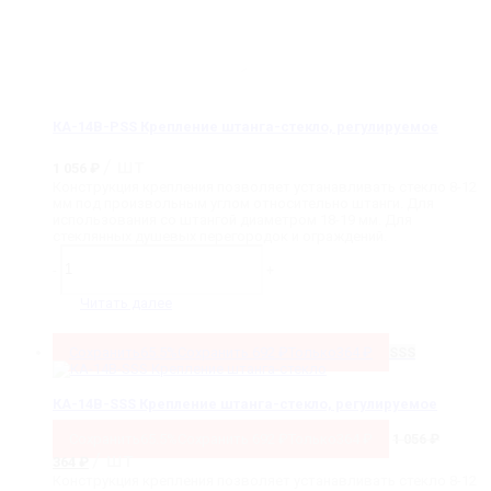
КА-14B-PSS Крепление штанга-стекло, регулируемое
/ шт
1 056
₽
Конструкция крепления позволяет устанавливать стекло 8-12
мм под произвольным углом относительно штанги. Для
использования со штангой диаметром 18-19 мм. Для
стеклянных душевых перегородок и ограждений.
Количество
товара
-
+
КА-14B-
PSS
Читать далее
Крепление
штанга-
стекло,
Сохранить
65.5%
Сохранить
692
₽
Только
364
₽
SSS
регулируемое
КА-14B-SSS Крепление штанга-стекло, регулируемое
Сохранить
65.5%
Сохранить
692
₽
Только
364
₽
1 056
₽
Первоначальная
Текущая
/ шт
364
₽
цена
цена:
Конструкция крепления позволяет устанавливать стекло 8-12
составляла
364 ₽.