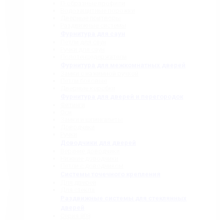
П-образные профили
Водозащитные порожки
Дверные притворы
Раздвижные системы
Фурнитура для саун
Петли для саун
Ручки для саун
Полотенцедержатели
Фурнитура для межкомнатных дверей
Замки с нажимной ручкой
Петли боковые
Дверные коробки
Фурнитура для дверей и перегородок
Фитинги
Оси
Замки и шпингалеты
Доводчики
Ручки
Доводчики для дверей
Верхние доводчики
Нижние доводчики
Петли с доводчиком
Системы точечного крепления
Для дверей
Для стекла
Раздвижные системы для стеклянных
дверей
Серия 808