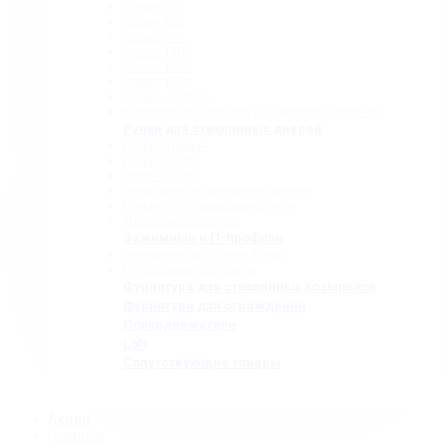
Серия 835
Серия 850
Серия 965
Серия 1300
Серия 1500
Серия 1600
Серия «Точка»
Комплектующие для раздвижных систем
Ручки для стеклянных дверей
Ручки прямые
Ручки-скобы
Ручки-кнобы
Ручки для раздвижных дверей
Ручки-полотенцедержатели
Деревянные ручки
Зажимные и П-профили
Зажимные профили 40 мм
П-образные профили
Фурнитура для стеклянных козырьков
Фурнитура для ограждений
Полкодержатели
Loft
Сопутствующие товары
Акция
Новинки