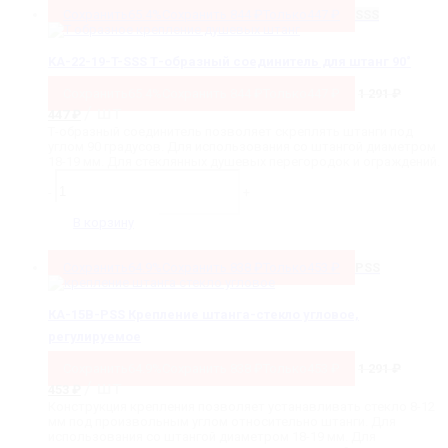
PSS
Сохранить
65.4%
Сохранить
844
₽
Только
447
₽
SSS
Т-
образный
соединитель
KA-22-19-T-SSS Т-образный соединитель для штанг 90˚
для
штанг
Сохранить
65.4%
Сохранить
844
₽
Только
447
₽
1 291
₽
90˚
Первоначальная
Текущая
/ шт
447
₽
цена
цена:
Т-образный соединитель позволяет скреплять штанги под
составляла
447 ₽.
углом 90 градусов. Для использования со штангой диаметром
1
18-19 мм. Для стеклянных душевых перегородок и ограждений.
291 ₽.
Количество
товара
-
+
KA-
22-
В корзину
19-
T-
SSS
Сохранить
64.9%
Сохранить
838
₽
Только
453
₽
PSS
Т-
образный
соединитель
КА-15B-PSS Крепление штанга-стекло угловое,
для
регулируемое
штанг
90˚
Сохранить
64.9%
Сохранить
838
₽
Только
453
₽
1 291
₽
Первоначальная
Текущая
/ шт
453
₽
цена
цена:
Конструкция крепления позволяет устанавливать стекло 8-12
составляла
453 ₽.
мм под произвольным углом относительно штанги. Для
1
использования со штангой диаметром 18-19 мм. Для
291 ₽.