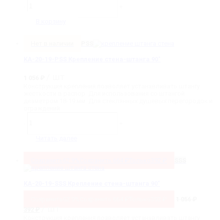
товара
-
+
T-
19-
В корзину
SSS
Труба-
штанга
Нет в наличии
PSS
KA-20-19-PSS Крепление стена-штанга 90˚
/ шт
1 056
₽
Конструкция крепления позволяет устанавливать штангу
жесткости в распор. Для использования со штангой
диаметром 18-19 мм. Для стеклянных душевых перегородок и
ограждений.
Количество
товара
-
+
KA-
20-
Читать далее
19-
PSS
Крепление
Сохранить
62.9%
Сохранить
664
₽
Только
392
₽
SSS
стена-
штанга
90˚
KA-20-19-SSS Крепление стена-штанга 90˚
Сохранить
62.9%
Сохранить
664
₽
Только
392
₽
1 056
₽
Первоначальная
Текущая
/ шт
392
₽
цена
цена:
Конструкция крепления позволяет устанавливать штангу