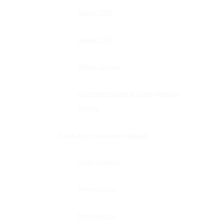
Серия 1500
Серия 1600
Серия «Точка»
Комплектующие для раздвижных
систем
Ручки для стеклянных дверей
Ручки прямые
Ручки-скобы
Ручки-кнобы