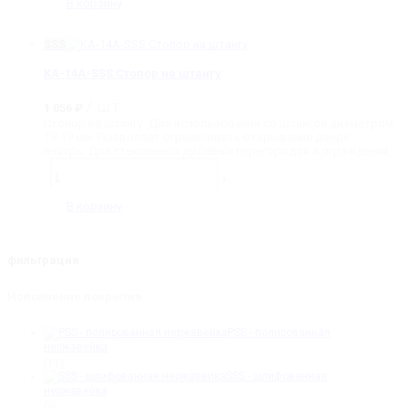
14A-
В корзину
PSS
Стопор
на
SSS
штангу
KA-14A-SSS Стопор на штангу
/ шт
1 056
₽
Стопор на штангу. Для использования со штангой диаметром
18-19 мм. Позволяет ограничивать открывание двери
внутрь. Для стеклянных душевых перегородок и ограждений.
Количество
товара
-
+
KA-
14A-
В корзину
SSS
Стопор
на
штангу
фильтрация
Исполнение покрытия
PSS - полированная
нержавейка
(11)
SSS - шлифованная
нержавейка
(9)