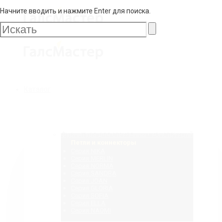
Начните вводить и нажмите Enter для поиска.
Галс
Мастер
Галс
Каталог
Мастер
Фурнитура для стеклянных конструкций
Петли и коннекторы
Серия NIKA
Серия MERLIN
Серия NORMA
Серия SANDRA
Серия JOAN
Серия GLORIA
Серия SOFIA
Серия ELLA
Серия NAOMI