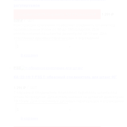
регулируемое
регулируемое
Сохранить
58.2%
Сохранить
752
₽
Только
539
₽
1 291
₽
Первоначальная
Текущая
/ шт
539
₽
цена
цена:
Конструкция крепления позволяет соединять штанги под
составляла
539 ₽.
произвольным углом от 90 до 180 градусов. Для
1
использования со штангой диаметром 18-19 мм. Для
291 ₽.
стеклянных душевых перегородок и ограждений.
Количество
товара
-
+
KA-
15-
В корзину
19-
SSS
Крепление
PSS
штанга-
штанга
KA-22-19-T-PSS Т-образный соединитель для штанг 90˚
угловое,
регулируемое
/ шт
1 291
₽
Т-образный соединитель позволяет скреплять штанги под
углом 90 градусов. Для использования со штангой диаметром
18-19 мм. Для стеклянных душевых перегородок и ограждений.
Количество
товара
-
+
KA-
22-
В корзину
19-
T-