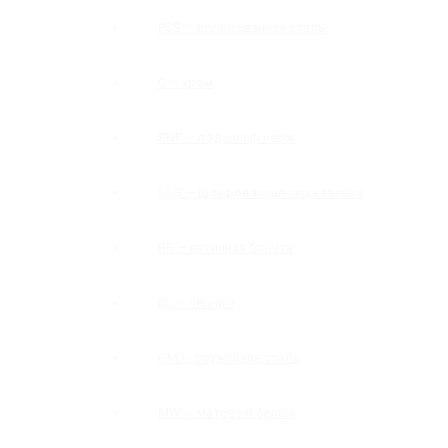
PSS — полированная сталь
C — хром
SNP — под шлиф нерж
SSS — шлифованная нержавейка
BR — античная бронза
BL — черный
GM — оружейная сталь
MW — матовый белый