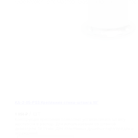
KA-2-05-PSS Крепление стена-штанга 90˚
/ шт
1 056
₽
Конструкция крепления позволяет устанавливать штангу
жесткости в распор. Для использования со штангой
диаметром 18-19 мм. Для стеклянных душевых перегородок и
ограждений.
Количество