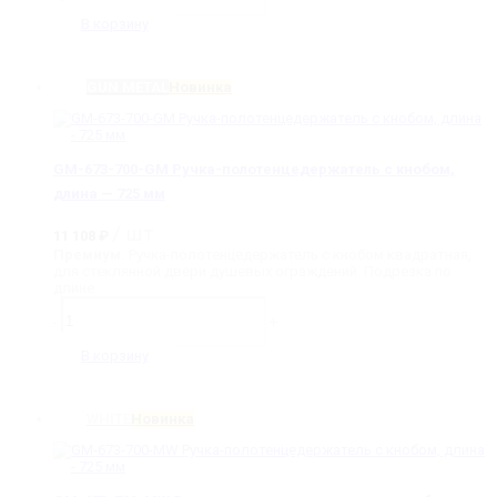
GM-
673-
В корзину
700-
MB
Ручка-
GUN METAL
Новинка
полотенцедержатель
с
кнобом,
длина
-
GM-673-700-GM Ручка-полотенцедержатель с кнобом,
725
мм
длина — 725 мм
/ шт
11 108
₽
Премиум.
Ручка-полотенцедержатель с кнобом квадратная,
для стеклянной двери душевых ограждений. Подрезка по
длине.
Количество
товара
-
+
GM-
673-
В корзину
700-
GM
Ручка-
WHITE
Новинка
полотенцедержатель
с
кнобом,
длина
-