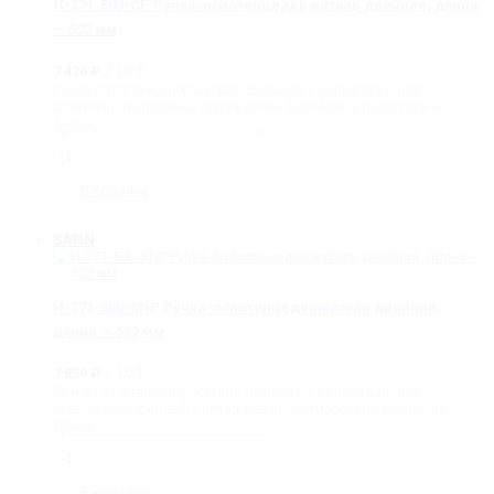
H-371-500-CP Ручка-полотенцедержатель двойная, длина
— 522 мм
/ шт
7 426
₽
Ручка-полотенцедержатель двойная, квадратная, для
стеклянных душевых ограждений. Возможна подрезка по
длине.
Количество
товара
-
+
H-
371-
В корзину
500-
CP
Ручка-
SATIN
полотенцедержатель
двойная,
длина
-
H-371-500-SNP Ручка-полотенцедержатель двойная,
522
длина — 522 мм
мм
/ шт
7 859
₽
Ручка-полотенцедержатель двойная, квадратная, для
стеклянных душевых ограждений. Возможна подрезка по
длине.
Количество
товара
-
+
H-
371-
В корзину