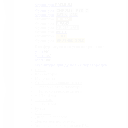
Фурнитура
PREMIUM
Фурнитура
CHROME
PSS
C
Фурнитура
SATIN
SSS
Фурнитура
BRONZE
Фурнитура
BLACK
Фурнитура
GUN METAL
Фурнитура
WHITE
Фурнитура
GOLD
Фурнитура
BRUSHED GOLD
Вся фурнитура под угол сопряжения:
угол
90˚
угол
135˚
угол
180˚
Фурнитура для душевых перегородок
Петли
Коннекторы
Монопетли
Стабилизационные штанги
– Угловые стабилизаторы
– Телескопические штанги
– 15 х 15 мм
– ∅ 19 мм
– 30 x 10 мм
Ручки
Защелки
Дверные стопора
Держатели полотенец
Уплотнительные профили ПВХ