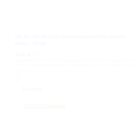
GM-671-500-MB Ручка-полотенцедержатель двойная,
длина — 522 мм
/ шт
15 007
₽
Премиум.
Ручка-полотенцедержатель двойная, квадратная,
для стеклянных душевых ограждений. Возможна подрезка по
длине.
Количество
товара
-
+
GM-
671-
В корзину
500-
MB
Ручка-
GUN METAL
Новинка
полотенцедержатель
двойная,
длина
-
522
мм