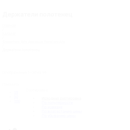
Держатели полотенец
Главная
/
Каталог
/
Фурнитура для душевых перегородок
/
Держатели полотенец
Отображение 1–30 из 99
Показать
Сортировка
15
30
Исходная сортировка
100
По популярности
По новизне
По возрастанию цены
По убыванию цены