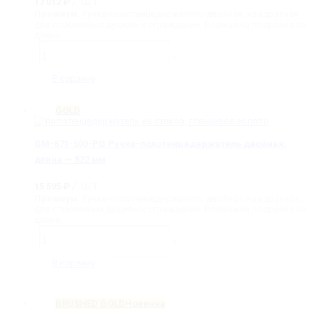
/ шт
17 012
₽
Премиум.
Ручка-полотенцедержатель двойная, квадратная,
для стеклянных душевых ограждений. Возможна подрезка по
длине.
Количество
товара
-
+
GM-
671-
В корзину
500-
MW
Ручка-
GOLD
полотенцедержатель
двойная,
длина
GM-671-500-PG Ручка-полотенцедержатель двойная,
-
длина — 522 мм
522
мм
/ шт
15 595
₽
Премиум.
Ручка-полотенцедержатель двойная, квадратная,
для стеклянных душевых ограждений. Возможна подрезка по
длине.
Количество
товара
-
+
GM-
671-
В корзину
500-
PG
Ручка-
BRUSHED GOLD
Новинка
полотенцедержатель
двойная,