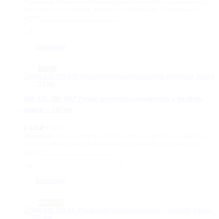
Премиум.
Ручка-полотенцедержатель с кнобом квадратная,
для стеклянной двери душевых ограждений. Подрезка по
длине.
Количество
товара
-
+
GM-
673-
В корзину
700-
CP
Ручка-
SATIN
полотенцедержатель
с
кнобом,
длина
GM-673-700-SNP Ручка-полотенцедержатель с кнобом,
-
длина — 725 мм
725
мм
/ шт
8 423
₽
Премиум.
Ручка-полотенцедержатель с кнобом квадратная,
для стеклянной двери душевых ограждений. Подрезка по
длине.
Количество
товара
-
+
GM-
673-
В корзину
700-
SNP
Ручка-
BRONZE
полотенцедержатель
с