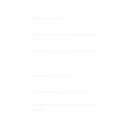
П-образные профили
Водозащитные порожки
Дверные притворы
Раздвижные системы
Фурнитура для саун
Петли для саун
Ручки для саун
Полотенцедержатели
Фурнитура для межкомнатных дверей
Замки с нажимной ручкой
Петли боковые
Дверные коробки
Фурнитура для дверей и перегородок
Фитинги
Оси
Замки и шпингалеты
Доводчики
Ручки
Доводчики для дверей
Верхние доводчики
Нижние доводчики
Петли с доводчиком
Системы точечного крепления
Для дверей
Для стекла
Раздвижные системы для стеклянных
дверей
Серия 808