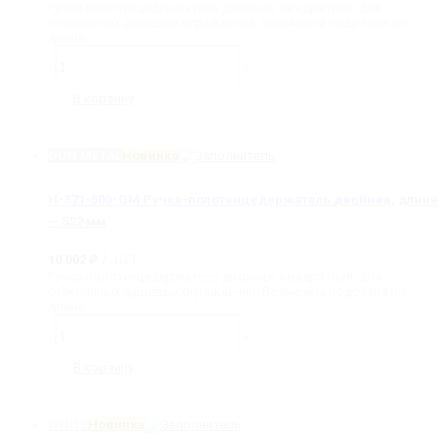
Ручка-полотенцедержатель двойная, квадратная, для
стеклянных душевых ограждений. Возможна подрезка по
длине.
Количество
товара
-
+
H-
371-
В корзину
500-
MB
Ручка-
GUN METAL
Новинка
полотенцедержатель
двойная,
длина
H-371-500-GM Ручка-полотенцедержатель двойная, длина
-
522
— 522 мм
мм
/ шт
10 002
₽
Ручка-полотенцедержатель двойная, квадратная, для
стеклянных душевых ограждений. Возможна подрезка по
длине.
Количество
товара
-
+
H-
371-
В корзину
500-
GM
Ручка-
WHITE
Новинка
полотенцедержатель
двойная,