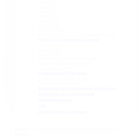
Серия 835
Серия 850
Серия 965
Серия 1300
Серия 1500
Серия 1600
Серия «Точка»
Комплектующие для раздвижных систем
Ручки для стеклянных дверей
Ручки прямые
Ручки-скобы
Ручки-кнобы
Ручки для раздвижных дверей
Ручки-полотенцедержатели
Деревянные ручки
Зажимные и П-профили
Зажимные профили 40 мм
П-образные профили
Фурнитура для стеклянных козырьков
Фурнитура для ограждений
Полкодержатели
Loft
Сопутствующие товары
Акция
Новинки