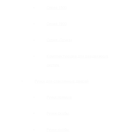
Серия 1500
Серия 1600
Серия «Точка»
Комплектующие для раздвижных
систем
Ручки для стеклянных дверей
Ручки прямые
Ручки-скобы
Ручки-кнобы