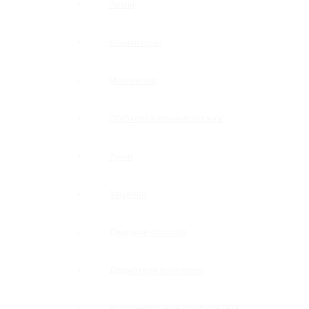
Петли
Коннекторы
Монопетли
Стабилизационные штанги
Ручки
Защелки
Дверные стопора
Держатели полотенец
Уплотнительные профили ПВХ