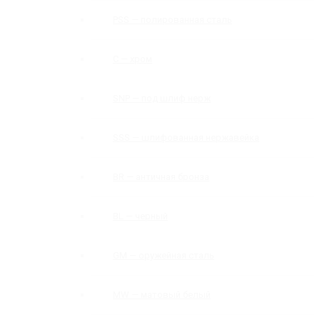
PSS — полированная сталь
C — хром
SNP — под шлиф нерж
SSS — шлифованная нержавейка
BR — античная бронза
BL — черный
GM — оружейная сталь
MW — матовый белый