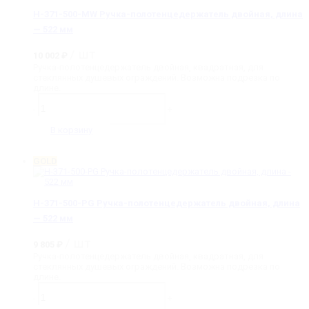
длина
H-371-500-MW Ручка-полотенцедержатель двойная, длина
-
522
— 522 мм
мм
/ шт
10 002
₽
Ручка-полотенцедержатель двойная, квадратная, для
стеклянных душевых ограждений. Возможна подрезка по
длине.
Количество
товара
-
+
H-
371-
В корзину
500-
MW
Ручка-
GOLD
полотенцедержатель
двойная,
длина
-
H-371-500-PG Ручка-полотенцедержатель двойная, длина
522
— 522 мм
мм
/ шт
9 805
₽
Ручка-полотенцедержатель двойная, квадратная, для
стеклянных душевых ограждений. Возможна подрезка по
длине.
Количество
товара
-
+
H-