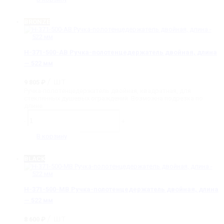
500-
SNP
Ручка-
BRONZE
полотенцедержатель
двойная,
длина
-
H-371-500-AB Ручка-полотенцедержатель двойная, длина
522
— 522 мм
мм
/ шт
9 805
₽
Ручка-полотенцедержатель двойная, квадратная, для
стеклянных душевых ограждений. Возможна подрезка по
длине.
Количество
товара
-
+
H-
371-
В корзину
500-
AB
Ручка-
BLACK
полотенцедержатель
двойная,
длина
-
H-371-500-MB Ручка-полотенцедержатель двойная, длина
522
— 522 мм
мм
/ шт
8 600
₽