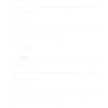
кнобом,
длина
GM-673-700-AB Ручка-полотенцедержатель с кнобом,
-
длина — 725 мм
725
мм
/ шт
9 258
₽
Премиум.
Ручка-полотенцедержатель с кнобом квадратная,
для стеклянной двери душевых ограждений. Подрезка по
длине.
Количество
товара
-
+
GM-
673-
В корзину
700-
AB
Ручка-
BLACK
полотенцедержатель
с
кнобом,
длина
GM-673-700-MB Ручка-полотенцедержатель с кнобом,
-
длина — 725 мм
725
мм
/ шт
8 906
₽
Премиум.
Ручка-полотенцедержатель с кнобом квадратная,
для стеклянной двери душевых ограждений. Подрезка по
длине.
Количество
товара
-
+