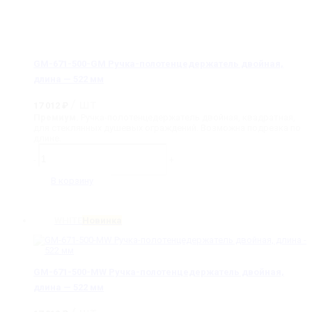
GM-671-500-GM Ручка-полотенцедержатель двойная,
длина — 522 мм
/ шт
17 012
₽
Премиум.
Ручка-полотенцедержатель двойная, квадратная,
для стеклянных душевых ограждений. Возможна подрезка по
длине.
Количество
товара
-
+
GM-
671-
В корзину
500-
GM
Ручка-
WHITE
Новинка
полотенцедержатель
двойная,
длина
-
522
GM-671-500-MW Ручка-полотенцедержатель двойная,
мм
длина — 522 мм