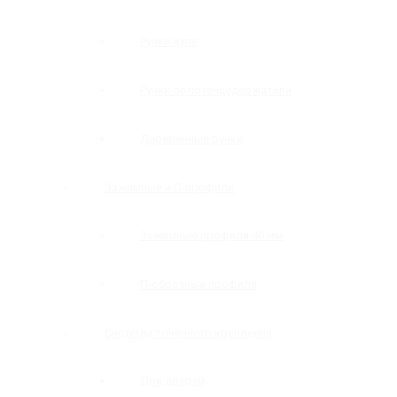
Ручки-купе
Ручки-полотенцедержатели
Деревянные ручки
Зажимные и П-профили
Зажимные профили 40 мм
П-образные профили
Системы точечного крепления
Для дверей