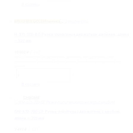
371-
В корзину
500-
PG
Ручка-
BRUSHED GOLD
Новинка
полотенцедержатель
двойная,
длина
H-371-500-BG Ручка-полотенцедержатель двойная, длина
-
522
— 522 мм
мм
/ шт
10 002
₽
Ручка-полотенцедержатель двойная, квадратная, для
стеклянных душевых ограждений. Возможна подрезка по
длине.
Количество
товара
-
+
H-
371-
В корзину
500-
BG
Ручка-
CHROME
полотенцедержатель
двойная,
длина
GM-673-700-CP Ручка-полотенцедержатель с кнобом,
-
длина — 725 мм
522
мм
/ шт
7 497
₽