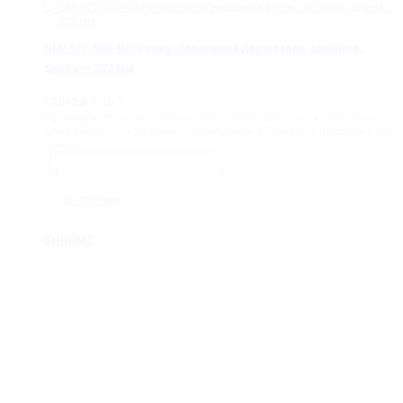
длина
-
522
GM-671-500-BG Ручка-полотенцедержатель двойная,
мм
длина — 522 мм
/ шт
17 012
₽
Премиум.
Ручка-полотенцедержатель двойная, квадратная,
для стеклянных душевых ограждений. Возможна подрезка по
длине.
Количество
товара
-
+
GM-
671-
В корзину
500-
BG
Ручка-
CHROME
полотенцедержатель
двойная,
длина
-
522
мм