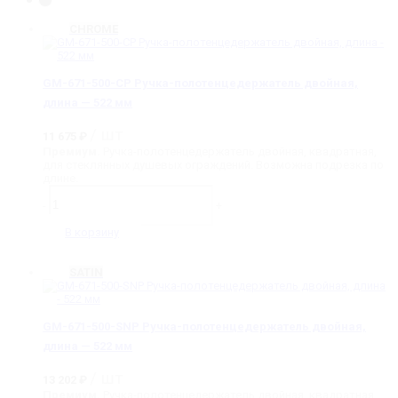
CHROME
GM-671-500-CP Ручка-полотенцедержатель двойная,
длина — 522 мм
/ шт
11 675
₽
Премиум.
Ручка-полотенцедержатель двойная, квадратная,
для стеклянных душевых ограждений. Возможна подрезка по
длине.
Количество
товара
-
+
GM-
671-
В корзину
500-
CP
Ручка-
SATIN
полотенцедержатель
двойная,
длина
-
GM-671-500-SNP Ручка-полотенцедержатель двойная,
522
длина — 522 мм
мм
/ шт
13 202
₽
Премиум.
Ручка-полотенцедержатель двойная, квадратная,