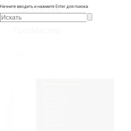
Начните вводить и нажмите Enter для поиска.
Галс
Мастер
Галс
Каталог
Мастер
Фурнитура для стеклянных конструкций
Петли и коннекторы
Серия NIKA
Серия MERLIN
Серия NORMA
Серия SANDRA
Серия JOAN
Серия GLORIA
Серия SOFIA
Серия ELLA
Серия NAOMI