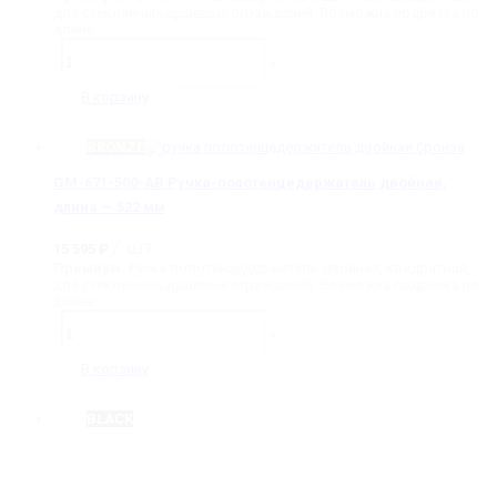
для стеклянных душевых ограждений. Возможна подрезка по
длине.
Количество
товара
-
+
GM-
671-
В корзину
500-
SNP
Ручка-
BRONZE
полотенцедержатель
двойная,
GM-671-500-AB Ручка-полотенцедержатель двойная,
длина
длина — 522 мм
-
522
/ шт
мм
15 595
₽
Премиум.
Ручка-полотенцедержатель двойная, квадратная,
для стеклянных душевых ограждений. Возможна подрезка по
длине.
Количество
товара
-
+
GM-
671-
В корзину
500-
AB
Ручка-
BLACK
полотенцедержатель
двойная,
длина
-