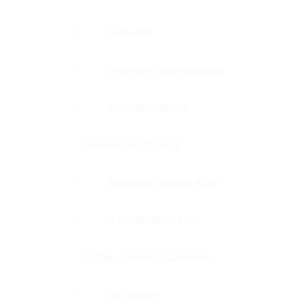
Ручки-купе
Ручки-полотенцедержатели
Деревянные ручки
Зажимные и П-профили
Зажимные профили 40 мм
П-образные профили
Системы точечного крепления
Для дверей