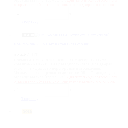
ограждений типа "гармошка".
Для петель одностороннего
открывания обязательно применение дверного стопора.
Количество
товара
-
+
GM-
745-
В корзину
AB
ELLA
Петля
BLACK
стена-
стекло
GM-745-MB ELLA Петля стена-стекло 90˚
90˚
/ шт
3 754
₽
Премиум.
Петля стена-стекло 90° с декоративными
крышками на винты. Без реза уплотнителя. Для дверей
стеклянных душевых перегородок и ограждений.
Максимальная нагрузка на две петли: 35 кг. Подходит для
ограждений типа "гармошка".
Для петель одностороннего
открывания обязательно применение дверного стопора.
Количество
товара
-
+
GM-
745-
В корзину
MB
ELLA
Петля
GOLD
стена-
стекло
90˚