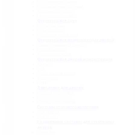
П-образные профили
Водозащитные порожки
Дверные притворы
Раздвижные системы
Фурнитура для саун
Петли для саун
Ручки для саун
Полотенцедержатели
Фурнитура для межкомнатных дверей
Замки с нажимной ручкой
Петли боковые
Дверные коробки
Фурнитура для дверей и перегородок
Фитинги
Оси
Замки и шпингалеты
Доводчики
Ручки
Доводчики для дверей
Верхние доводчики
Нижние доводчики
Петли с доводчиком
Системы точечного крепления
Для дверей
Для стекла
Раздвижные системы для стеклянных
дверей
Серия 808