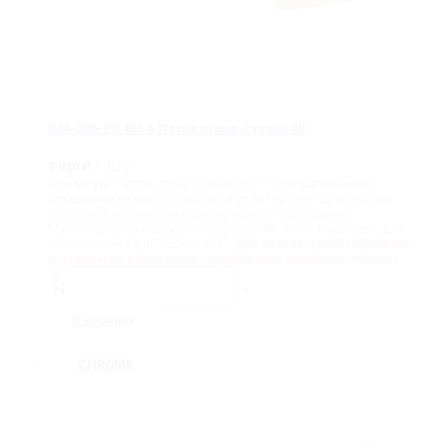
GM-745-PG ELLA Петля стена-стекло 90˚
/ шт
3 930
₽
Премиум.
Петля стена-стекло 90° с декоративными
крышками на винты. Без реза уплотнителя. Для дверей
стеклянных душевых перегородок и ограждений.
Максимальная нагрузка на две петли: 35 кг. Подходит для
ограждений типа "гармошка".
Для петель одностороннего
открывания обязательно применение дверного стопора.
Количество
товара
-
+
GM-
745-
В корзину
PG
ELLA
Петля
CHROME
стена-
стекло
90˚