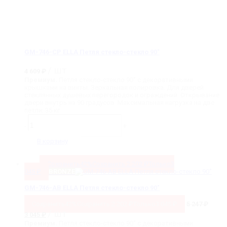
GM-746-CP ELLA Петля стекло-стекло 90˚
/ шт
4 609
₽
Премиум.
Петля стекло-стекло 90˚ с декоративными
крышками на винты. Зеркальная полировка. Для дверей
стеклянных душевых перегородок и ограждений. Открывание
двери внутрь на 90 градусов. Максимальная нагрузка на две
петли: 35 кг.
Количество
товара
-
+
GM-
746-
В корзину
CP
ELLA
Петля
Сохранить
42%
Сохранить
2 202
₽
Только
3
стекло-
045
₽
BRONZE
стекло
90˚
GM-746-AB ELLA Петля стекло-стекло 90˚
Сохранить
42%
Сохранить
2 202
₽
Только
3 045
₽
5 247
₽
Первоначальная
Текущая
/ шт
3 045
₽
цена
цена:
Премиум.
Петля стекло-стекло 90˚ с декоративными
составляла
3