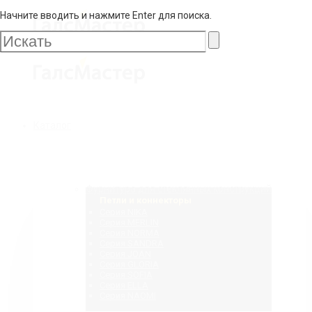
Начните вводить и нажмите Enter для поиска.
Галс
Мастер
Галс
Каталог
Мастер
Фурнитура для стеклянных конструкций
Петли и коннекторы
Серия NIKA
Серия MERLIN
Серия NORMA
Серия SANDRA
Серия JOAN
Серия GLORIA
Серия SOFIA
Серия ELLA
Серия NAOMI