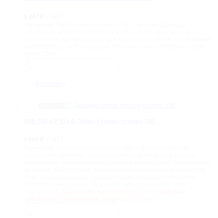
90˚
/ шт
5 247
₽
Премиум.
Петля стекло-стекло 90˚ с декоративными
крышками на винты. Без реза уплотнителя. Для дверей
стеклянных душевых перегородок и ограждений. Открывание
двери внутрь на 90 градусов. Максимальная нагрузка на две
петли: 35 кг.
Количество
товара
-
+
GM-
746-
В корзину
PG
ELLA
Петля
CHROME
стекло-
стекло
GM-746-CP ELLA Петля стекло-стекло 180˚
90˚
/ шт
4 609
₽
Премиум.
Петля стекло-стекло 180˚ с декоративными
крышками на винты. Зеркальная полировка. Для дверей
стеклянных душевых перегородок и ограждений. Открывание
двери на 180 градусов. Максимальная нагрузка на две петли:
35 кг. Предназначены для крепления дверей к стеклу под
произвольным углом. Подходит для ограждений типа
"гармошка".
Для петель одностороннего открывания
обязательно применение дверного стопора.
Количество
товара
-
+