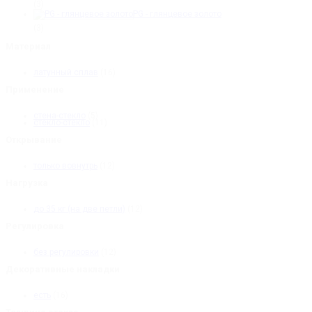
(3)
PG - глянцевое золото
(3)
Материал
латунный сплав
(16)
Применение
стена-стекло
(5)
стекло-стекло
(11)
Открывание
только вовнутрь
(12)
Нагрузка
до 35 кг (на две петли)
(12)
Регулировка
без регулировки
(12)
Декоративные накладки
есть
(16)