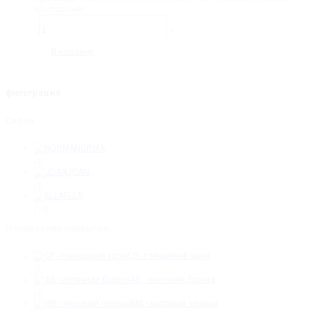
накладками.
Количество
товара
-
+
GM-
758-
В корзину
CP
JOAN,
ELLA,
NORMA.
фильтрация
Коннектор
стекло-
Серии
стекло
180˚
NORMA
(4)
JOAN
(4)
ELLA
(16)
Исполнение покрытия
CP - глянцевый хром
(7)
AB - античная бронза
(3)
MB - матовый черный