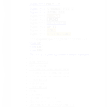
Фурнитура
PREMIUM
Фурнитура
CHROME
PSS
C
Фурнитура
SATIN
SSS
Фурнитура
BRONZE
Фурнитура
BLACK
Фурнитура
GUN METAL
Фурнитура
WHITE
Фурнитура
GOLD
Фурнитура
BRUSHED GOLD
Вся фурнитура под угол сопряжения:
угол
90˚
угол
135˚
угол
180˚
Фурнитура для душевых перегородок
Петли
Коннекторы
Монопетли
Стабилизационные штанги
– Угловые стабилизаторы
– Телескопические штанги
– 15 х 15 мм
– ∅ 19 мм
– 30 x 10 мм
Ручки
Защелки
Дверные стопора
Держатели полотенец
Уплотнительные профили ПВХ