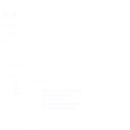
ELLA
Главная
/
Каталог
/
ELLA
Показаны все (16)
Показать
Сортировка
15
30
Исходная сортировка
100
По популярности
По новизне
По возрастанию цены
По убыванию цены