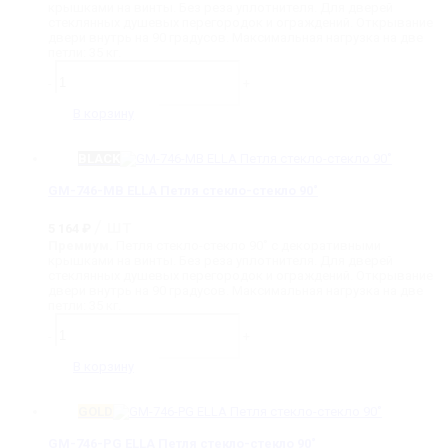
крышками на винты. Без реза уплотнителя. Для дверей
5
045 ₽.
стеклянных душевых перегородок и ограждений. Открывание
247 ₽.
двери внутрь на 90 градусов. Максимальная нагрузка на две
петли: 35 кг.
Количество
товара
-
+
GM-
746-
В корзину
AB
ELLA
Петля
BLACK
стекло-
стекло
GM-746-MB ELLA Петля стекло-стекло 90˚
90˚
/ шт
5 164
₽
Премиум.
Петля стекло-стекло 90˚ с декоративными
крышками на винты. Без реза уплотнителя. Для дверей
стеклянных душевых перегородок и ограждений. Открывание
двери внутрь на 90 градусов. Максимальная нагрузка на две
петли: 35 кг.
Количество
товара
-
+
GM-
746-
В корзину
MB
ELLA
Петля
GOLD
стекло-
стекло
GM-746-PG ELLA Петля стекло-стекло 90˚