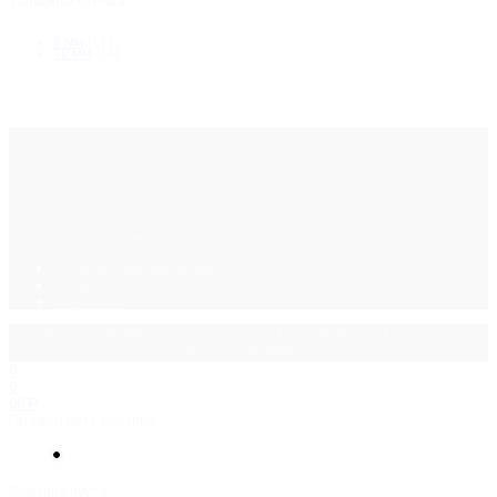
Толщина стекла
8 мм
(16)
10 мм
(16)
Фурнитура для стекла
Политика конфиденциальности
Каталог ПДФ (2015)
Контакты
© 2025 GalsMaster. Весь контент сайта защищен законом об
авторских правах.
0
0
0
0
₽
Продолжить покупки
Корзина пуста.