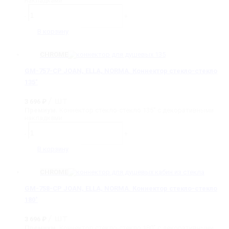
накладками.
Количество
товара
-
+
GM-
756-
В корзину
CP
JOAN,
ELLA,
CHROME
NORMA.
Коннектор
GM-757-CP JOAN, ELLA, NORMA. Коннектор стекло-стекло
стекло-
135˚
стекло
90˚
/ шт
3 696
₽
Премиум.
Коннектор стекло-стекло 135˚ с декоративными
накладками.
Количество
товара
-
+
GM-
757-
В корзину
CP
JOAN,
ELLA,
CHROME
NORMA.
Коннектор
GM-758-CP JOAN, ELLA, NORMA. Коннектор стекло-стекло
стекло-
180˚
стекло
135˚
/ шт
3 696
₽
Премиум.
Коннектор стекло-стекло 180˚ с декоративными