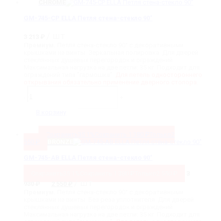
CHROME
GM-745-CP ELLA Петля стена-стекло 90˚
/ шт
3 213
₽
Премиум.
Петля стена-стекло 90° с декоративными
крышками на винты. Зеркальная полировка. Для дверей
стеклянных душевых перегородок и ограждений.
Максимальная нагрузка на две петли: 35 кг. Подходит для
ограждений типа "гармошка".
Для петель одностороннего
открывания обязательно применение дверного стопора.
Количество
товара
-
+
GM-
745-
В корзину
CP
ELLA
Петля
Сохранить
35.1%
Сохранить
1 380
₽
Только
2
стена-
550
₽
BRONZE
стекло
90˚
GM-745-AB ELLA Петля стена-стекло 90˚
Сохранить
35.1%
Сохранить
1 380
₽
Только
2 550
₽
3
Первоначальная
Текущая
/ шт
930
₽
2 550
₽
цена
цена:
Премиум.
Петля стена-стекло 90° с декоративными
составляла
2
крышками на винты. Без реза уплотнителя. Для дверей
3
550 ₽.
стеклянных душевых перегородок и ограждений.
930 ₽.
Максимальная нагрузка на две петли: 35 кг. Подходит для