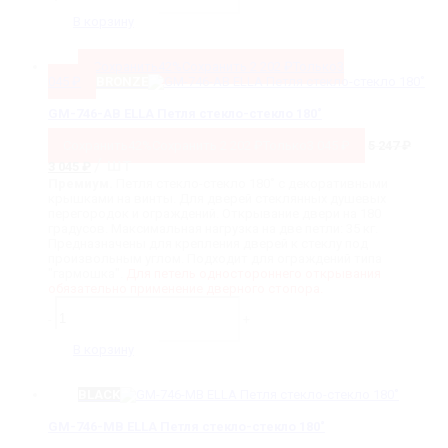
GM-
746-
В корзину
CP
ELLA
Петля
Сохранить
42%
Сохранить
2 202
₽
Только
3
стекло-
045
₽
BRONZE
стекло
180˚
GM-746-AB ELLA Петля стекло-стекло 180˚
Сохранить
42%
Сохранить
2 202
₽
Только
3 045
₽
5 247
₽
Первоначальная
Текущая
/ шт
3 045
₽
цена
цена:
Премиум.
Петля стекло-стекло 180˚ с декоративными
составляла
3
крышками на винты. Для дверей стеклянных душевых
5
045 ₽.
перегородок и ограждений. Открывание двери на 180
247 ₽.
градусов. Максимальная нагрузка на две петли: 35 кг.
Предназначены для крепления дверей к стеклу под
произвольным углом. Подходит для ограждений типа
"гармошка".
Для петель одностороннего открывания
обязательно применение дверного стопора.
Количество
товара
-
+
GM-
746-
В корзину
AB
ELLA
Петля
BLACK
стекло-
стекло
GM-746-MB ELLA Петля стекло-стекло 180˚
180˚