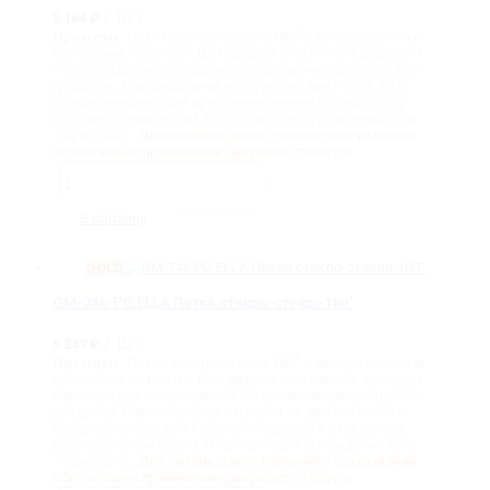
/ шт
5 164
₽
Премиум.
Петля стекло-стекло 180˚ с декоративными
крышками на винты. Для дверей стеклянных душевых
перегородок и ограждений. Открывание двери на 180
градусов. Максимальная нагрузка на две петли: 35 кг.
Предназначены для крепления дверей к стеклу под
произвольным углом. Подходит для ограждений типа
"гармошка".
Для петель одностороннего открывания
обязательно применение дверного стопора.
Количество
товара
-
+
GM-
746-
В корзину
MB
ELLA
Петля
GOLD
стекло-
стекло
GM-746-PG ELLA Петля стекло-стекло 180˚
180˚
/ шт
5 247
₽
Премиум.
Петля стекло-стекло 180˚ с декоративными
крышками на винты. Для дверей стеклянных душевых
перегородок и ограждений. Открывание двери на 180
градусов. Максимальная нагрузка на две петли: 35 кг.
Предназначены для крепления дверей к стеклу под
произвольным углом. Подходит для ограждений типа
"гармошка".
Для петель одностороннего открывания
обязательно применение дверного стопора.