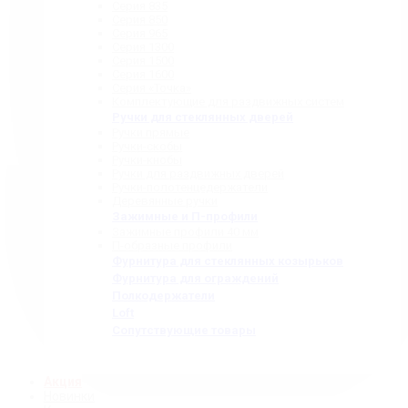
Серия 835
Серия 850
Серия 965
Серия 1300
Серия 1500
Серия 1600
Серия «Точка»
Комплектующие для раздвижных систем
Ручки для стеклянных дверей
Ручки прямые
Ручки-скобы
Ручки-кнобы
Ручки для раздвижных дверей
Ручки-полотенцедержатели
Деревянные ручки
Зажимные и П-профили
Зажимные профили 40 мм
П-образные профили
Фурнитура для стеклянных козырьков
Фурнитура для ограждений
Полкодержатели
Loft
Сопутствующие товары
Акция
Новинки