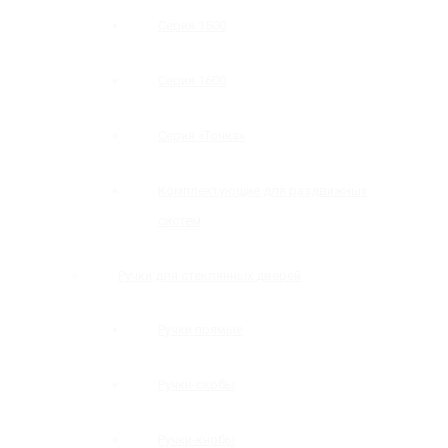
Серия 1500
Серия 1600
Серия «Точка»
Комплектующие для раздвижных
систем
Ручки для стеклянных дверей
Ручки прямые
Ручки-скобы
Ручки-кнобы