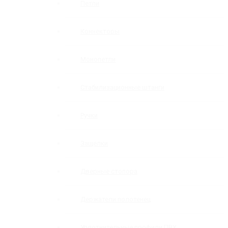
Петли
Коннекторы
Монопетли
Стабилизационные штанги
Ручки
Защелки
Дверные стопора
Держатели полотенец
Уплотнительные профили ПВХ