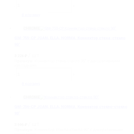
Количество
товара
-
+
GM-
746-
В корзину
PG
ELLA
Петля
CHROME
стекло-
стекло
GM-755-CP JOAN, ELLA, NORMA. Коннектор стена-стекло
180˚
90˚
/ шт
3 226
₽
Премиум.
Коннектор стена-стекло 90˚ с декоративными
накладками.
Количество
товара
-
+
GM-
755-
В корзину
CP
JOAN,
ELLA,
CHROME
NORMA.
Коннектор
GM-756-CP JOAN, ELLA, NORMA. Коннектор стекло-стекло
стена-
90˚
стекло
90˚
/ шт
3 696
₽
Премиум.
Коннектор стекло-стекло 90˚ с декоративными