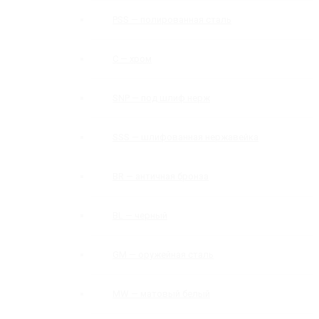
PSS — полированная сталь
C — хром
SNP — под шлиф нерж
SSS — шлифованная нержавейка
BR — античная бронза
BL — черный
GM — оружейная сталь
MW — матовый белый