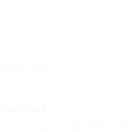
Первоначальная
Текущая
5 247
₽
3 045
₽
/ шт
цена
цена:
составляла
3
Количество
товара
5
045 ₽.
-
+
GM-
247 ₽.
746-
AB
В корзину
ELLA
Петля
стекло-
Премиум.
Петля стекло-стекло 90˚ с
Артикул:
GM-746-AB-90
стекло
декоративными крышками на винты. Без реза
90˚
уплотнителя. Для дверей стеклянных душевых
перегородок и ограждений. Открывание двери внутрь на 90