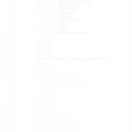
Фурнитура
CHROME
PSS
C
Фурнитура
SATIN
SSS
Фурнитура
BRONZE
Фурнитура
BLACK
Фурнитура
GUN METAL
Фурнитура
WHITE
Фурнитура
GOLD
Фурнитура
BRUSHED GOLD
Вся фурнитура под угол сопряжения:
угол
90˚
угол
135˚
угол
180˚
Фурнитура для душевых перегородок
Петли
Коннекторы
Монопетли
Стабилизационные штанги
– Угловые стабилизаторы
– Телескопические штанги
– 15 х 15 мм
– ∅ 19 мм
– 30 x 10 мм
Ручки
Защелки
Дверные стопора
Держатели полотенец
Уплотнительные профили ПВХ
П-образные профили
Водозащитные порожки