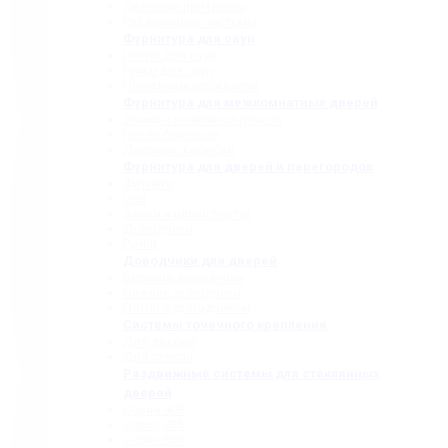
Дверные притворы
Раздвижные системы
Фурнитура для саун
Петли для саун
Ручки для саун
Полотенцедержатели
Фурнитура для межкомнатных дверей
Замки с нажимной ручкой
Петли боковые
Дверные коробки
Фурнитура для дверей и перегородок
Фитинги
Оси
Замки и шпингалеты
Доводчики
Ручки
Доводчики для дверей
Верхние доводчики
Нижние доводчики
Петли с доводчиком
Системы точечного крепления
Для дверей
Для стекла
Раздвижные системы для стеклянных
дверей
Серия 808
Серия 835
Серия 850