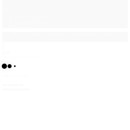
Фурнитура для стекла
Политика конфиденциальности
Каталог ПДФ (2015)
Контакты
© 2025 GalsMaster. Весь контент сайта защищен законом об
авторских правах.
0
0
0
0
₽
Продолжить покупки
Корзина пуста.