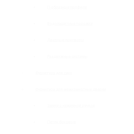
П-образные профили
Водозащитные порожки
Дверные притворы
Раздвижные системы
Фурнитура для саун
Фурнитура для межкомнатных дверей
Замки с нажимной ручкой
Петли боковые