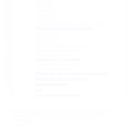
Серия 965
Серия 1300
Серия 1500
Серия 1600
Серия «Точка»
Комплектующие для раздвижных систем
Ручки для стеклянных дверей
Ручки прямые
Ручки-скобы
Ручки-кнобы
Ручки для раздвижных дверей
Ручки-полотенцедержатели
Деревянные ручки
Зажимные и П-профили
Зажимные профили 40 мм
П-образные профили
Фурнитура для стеклянных козырьков
Фурнитура для ограждений
Полкодержатели
Loft
Сопутствующие товары
Акция
Новинки
Компания
Оплата