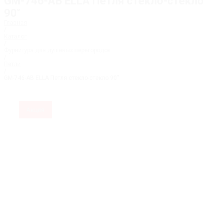
GM-746-AB ELLA Петля стекло-стекло
90˚
Главная
/
Каталог
/
Фурнитура для душевых перегородок
/
Петли
/
GM-746-AB ELLA Петля стекло-стекло 90˚
Акция