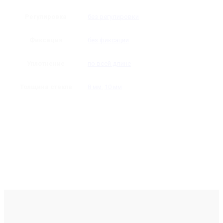
Регулировка
без регулировки
Фиксация
без фиксации
Уплотнение
по всей длине
Толщина стекла
8 мм
,
10 мм