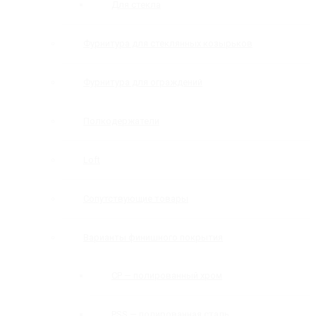
Для стекла
Фурнитура для стеклянных козырьков
Фурнитура для ограждений
Полкодержатели
Loft
Сопутствующие товары
Варианты финишного покрытия
CP — полированный хром
PSS — полированная сталь