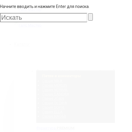
Начните вводить и нажмите Enter для поиска.
Галс
Мастер
Галс
Каталог
Мастер
Фурнитура для стеклянных конструкций
Петли и коннекторы
Серия NIKA
Серия MERLIN
Серия NORMA
Серия SANDRA
Серия JOAN
Серия GLORIA
Серия SOFIA
Серия ELLA
Серия NAOMI
Фурнитура
PREMIUM