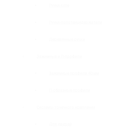
Ручки-купе
Ручки-полотенцедержатели
Деревянные ручки
Зажимные и П-профили
Зажимные профили 40 мм
П-образные профили
Системы точечного крепления
Для дверей