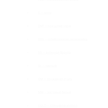
C — хром
SNP — под шлиф нерж
SSS — шлифованная нержавейка
BR — античная бронза
BL — черный
GM — оружейная сталь
MW — матовый белый
GOLD — глянцевое золото