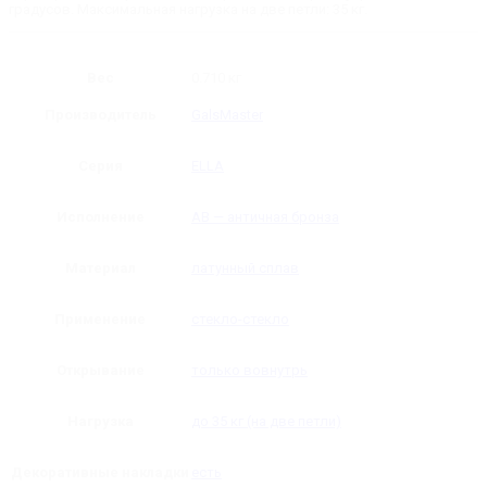
градусов. Максимальная нагрузка на две петли: 35 кг.
Вес
0.710 кг
Производитель
GalsMaster
Серия
ELLA
Исполнение
AB — античная бронза
Материал
латунный сплав
Применение
стекло-стекло
Открывание
только вовнутрь
Нагрузка
до 35 кг (на две петли)
Декоративные накладки
есть