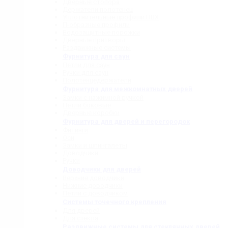
Дверные стопора
Держатели полотенец
Уплотнительные профили ПВХ
П-образные профили
Водозащитные порожки
Дверные притворы
Раздвижные системы
Фурнитура для саун
Петли для саун
Ручки для саун
Полотенцедержатели
Фурнитура для межкомнатных дверей
Замки с нажимной ручкой
Петли боковые
Дверные коробки
Фурнитура для дверей и перегородок
Фитинги
Оси
Замки и шпингалеты
Доводчики
Ручки
Доводчики для дверей
Верхние доводчики
Нижние доводчики
Петли с доводчиком
Системы точечного крепления
Для дверей
Для стекла
Раздвижные системы для стеклянных дверей