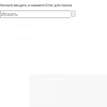
Начните вводить и нажмите Enter для поиска.
Галс
Мастер
Галс
Каталог
Мастер
Фурнитура для стеклянных конструкций
Петли и коннекторы
Серия NIKA
Серия MERLIN
Серия NORMA
Серия SANDRA
Серия JOAN
Серия GLORIA
Серия SOFIA