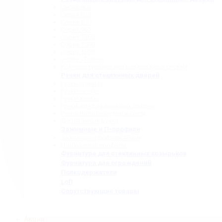
Серия 808
Серия 835
Серия 850
Серия 965
Серия 1300
Серия 1500
Серия 1600
Серия «Точка»
Комплектующие для раздвижных систем
Ручки для стеклянных дверей
Ручки прямые
Ручки-скобы
Ручки-кнобы
Ручки для раздвижных дверей
Ручки-полотенцедержатели
Деревянные ручки
Зажимные и П-профили
Зажимные профили 40 мм
П-образные профили
Фурнитура для стеклянных козырьков
Фурнитура для ограждений
Полкодержатели
Loft
Сопутствующие товары
Акция