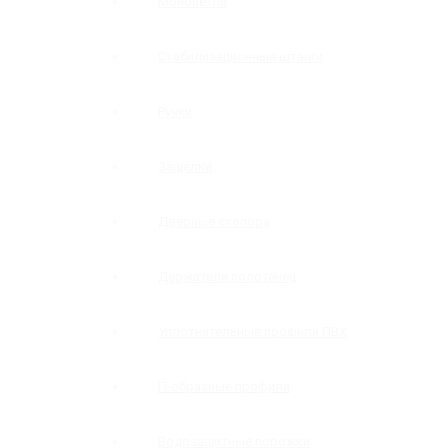
Монопетли
Стабилизационные штанги
Ручки
Защелки
Дверные стопора
Держатели полотенец
Уплотнительные профили ПВХ
П-образные профили
Водозащитные порожки