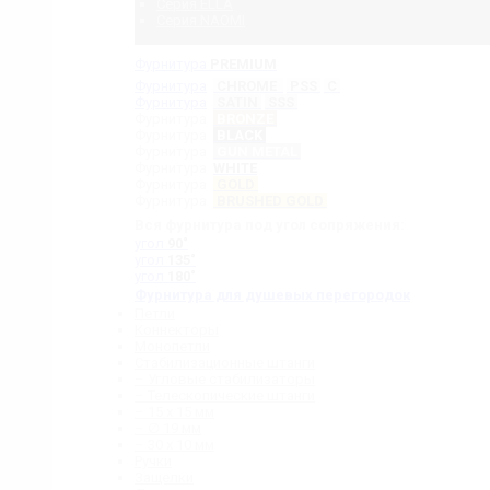
Серия ELLA
Серия NAOMI
Фурнитура
PREMIUM
Фурнитура
CHROME
PSS
C
Фурнитура
SATIN
SSS
Фурнитура
BRONZE
Фурнитура
BLACK
Фурнитура
GUN METAL
Фурнитура
WHITE
Фурнитура
GOLD
Фурнитура
BRUSHED GOLD
Вся фурнитура под угол сопряжения:
угол
90˚
угол
135˚
угол
180˚
Фурнитура для душевых перегородок
Петли
Коннекторы
Монопетли
Стабилизационные штанги
– Угловые стабилизаторы
– Телескопические штанги
– 15 х 15 мм
– ∅ 19 мм
– 30 x 10 мм
Ручки
Защелки