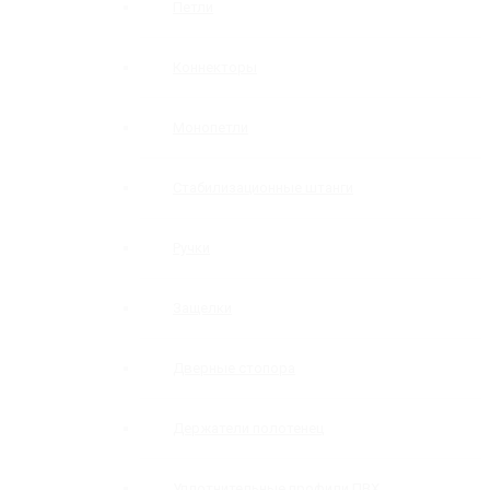
Петли
Коннекторы
Монопетли
Стабилизационные штанги
Ручки
Защелки
Дверные стопора
Держатели полотенец
Уплотнительные профили ПВХ