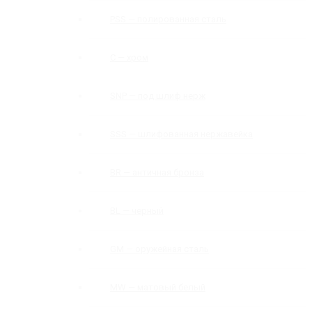
PSS — полированная сталь
C — хром
SNP — под шлиф нерж
SSS — шлифованная нержавейка
BR — античная бронза
BL — черный
GM — оружейная сталь
MW — матовый белый