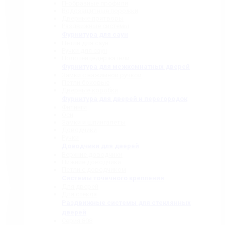
П-образные профили
Водозащитные порожки
Дверные притворы
Раздвижные системы
Фурнитура для саун
Петли для саун
Ручки для саун
Полотенцедержатели
Фурнитура для межкомнатных дверей
Замки с нажимной ручкой
Петли боковые
Дверные коробки
Фурнитура для дверей и перегородок
Фитинги
Оси
Замки и шпингалеты
Доводчики
Ручки
Доводчики для дверей
Верхние доводчики
Нижние доводчики
Петли с доводчиком
Системы точечного крепления
Для дверей
Для стекла
Раздвижные системы для стеклянных
дверей
Серия 808