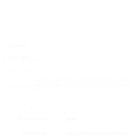
Нет в наличии
1 701
₽
/ шт
Нет в наличии
Крепление для трека раздвижной системы к стеклу.
Под зенковку. Только для стекла толщиной 10 и 12
Артикул:
8300A-3
мм.
Вес
0.155 кг
Производитель
Target
Исполнение
SSS — шлифованная нержавейка