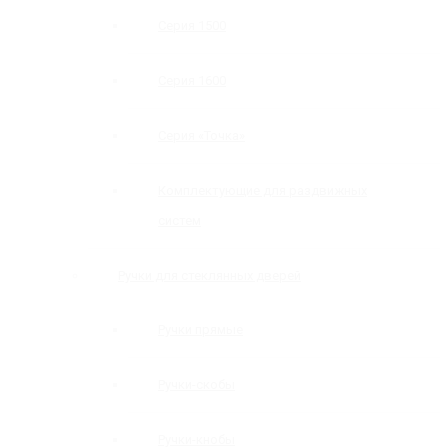
Серия 1500
Серия 1600
Серия «Точка»
Комплектующие для раздвижных
систем
Ручки для стеклянных дверей
Ручки прямые
Ручки-скобы
Ручки-кнобы