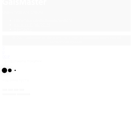
Фурнитура для стекла
Политика конфиденциальности
Каталог ПДФ (2015)
Контакты
© 2025 GalsMaster. Весь контент сайта защищен законом об
авторских правах.
0
0
0
0
₽
Продолжить покупки
Корзина пуста.