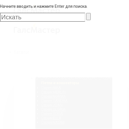
Начните вводить и нажмите Enter для поиска.
Галс
Мастер
Галс
Каталог
Мастер
Фурнитура для стеклянных конструкций
Петли и коннекторы
Серия NIKA
Серия MERLIN
Серия NORMA
Серия SANDRA
Серия JOAN
Серия GLORIA
Серия SOFIA
Серия ELLA
Серия NAOMI