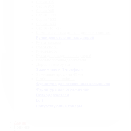
Серия 835
Серия 850
Серия 965
Серия 1300
Серия 1500
Серия 1600
Серия «Точка»
Комплектующие для раздвижных систем
Ручки для стеклянных дверей
Ручки прямые
Ручки-скобы
Ручки-кнобы
Ручки для раздвижных дверей
Ручки-полотенцедержатели
Деревянные ручки
Зажимные и П-профили
Зажимные профили 40 мм
П-образные профили
Фурнитура для стеклянных козырьков
Фурнитура для ограждений
Полкодержатели
Loft
Сопутствующие товары
Акция
Новинки