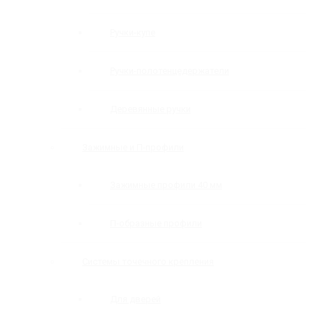
Ручки-купе
Ручки-полотенцедержатели
Деревянные ручки
Зажимные и П-профили
Зажимные профили 40 мм
П-образные профили
Системы точечного крепления
Для дверей