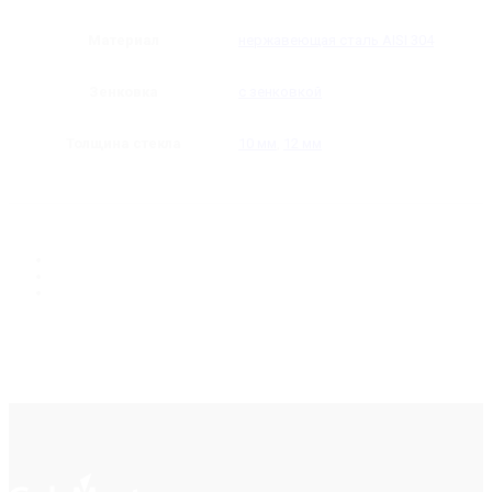
Материал
нержавеющая сталь AISI 304
Зенковка
с зенковкой
Толщина стекла
10 мм
,
12 мм