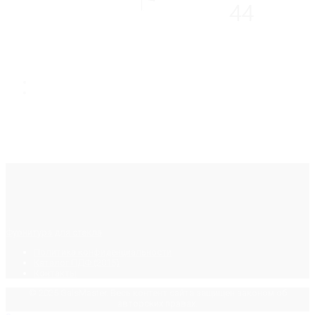
Фурнитура для стекла
Политика конфиденциальности
Каталог ПДФ (2015)
Контакты
© 2025 GalsMaster. Весь контент сайта защищен законом об
авторских правах.