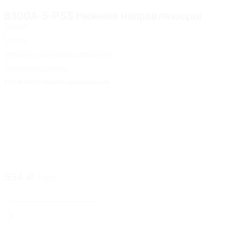
8300А-5-PSS Нижняя направляющая
Главная
/
Каталог
/
Фурнитура для душевых перегородок
/
Раздвижные системы
/
8300А-5-PSS Нижняя направляющая
554
₽
/ шт
Количество
товара
-
+
8300А-5-