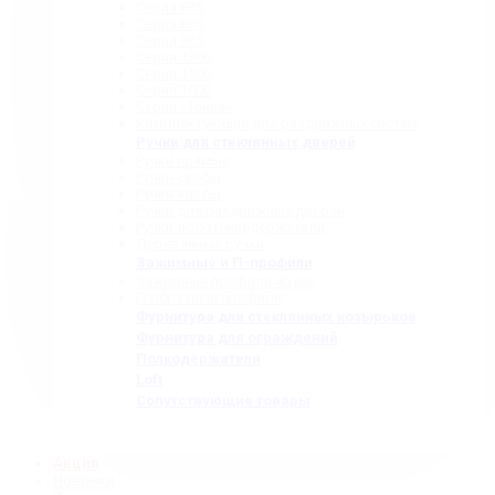
Серия 835
Серия 850
Серия 965
Серия 1300
Серия 1500
Серия 1600
Серия «Точка»
Комплектующие для раздвижных систем
Ручки для стеклянных дверей
Ручки прямые
Ручки-скобы
Ручки-кнобы
Ручки для раздвижных дверей
Ручки-полотенцедержатели
Деревянные ручки
Зажимные и П-профили
Зажимные профили 40 мм
П-образные профили
Фурнитура для стеклянных козырьков
Фурнитура для ограждений
Полкодержатели
Loft
Сопутствующие товары
Акция
Новинки