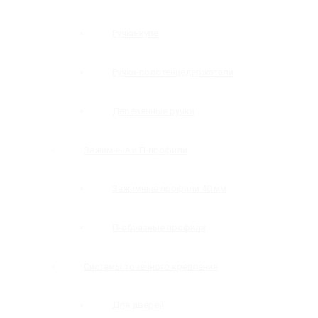
Ручки-купе
Ручки-полотенцедержатели
Деревянные ручки
Зажимные и П-профили
Зажимные профили 40 мм
П-образные профили
Системы точечного крепления
Для дверей