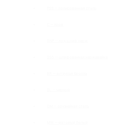
PSS — полированная сталь
C — хром
SNP — под шлиф нерж
SSS — шлифованная нержавейка
BR — античная бронза
BL — черный
GM — оружейная сталь
MW — матовый белый