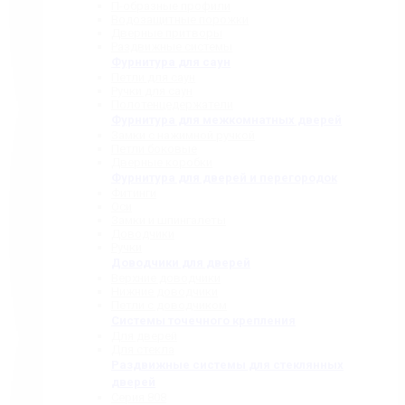
П-образные профили
Водозащитные порожки
Дверные притворы
Раздвижные системы
Фурнитура для саун
Петли для саун
Ручки для саун
Полотенцедержатели
Фурнитура для межкомнатных дверей
Замки с нажимной ручкой
Петли боковые
Дверные коробки
Фурнитура для дверей и перегородок
Фитинги
Оси
Замки и шпингалеты
Доводчики
Ручки
Доводчики для дверей
Верхние доводчики
Нижние доводчики
Петли с доводчиком
Системы точечного крепления
Для дверей
Для стекла
Раздвижные системы для стеклянных
дверей
Серия 808