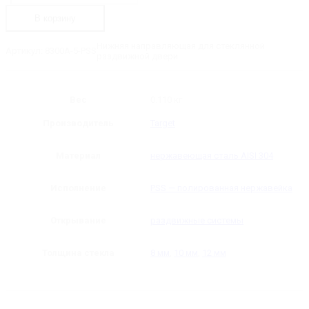
PSS
Нижняя
В корзину
направляющая
Нижняя направляющая для стеклянной
Артикул:
8300А-5-PSS
раздвижной двери.
Вес
0.110 кг
Производитель
Target
Материал
нержавеющая сталь AISI 304
Исполнение
PSS — полированная нержавейка
Открывание
раздвижные системы
Толщина стекла
8 мм
,
10 мм
,
12 мм