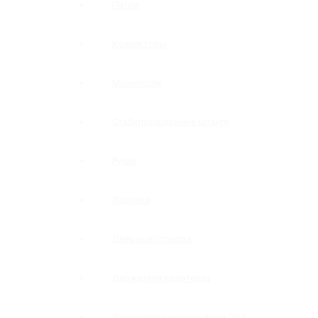
Петли
Коннекторы
Монопетли
Стабилизационные штанги
Ручки
Защелки
Дверные стопора
Держатели полотенец
Уплотнительные профили ПВХ