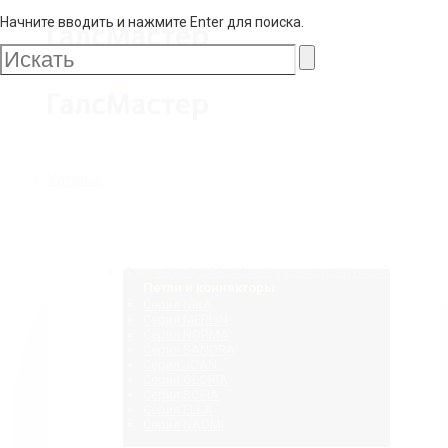
Начните вводить и нажмите Enter для поиска.
Галс
Мастер
Галс
Каталог
Мастер
Фурнитура для стеклянных конструкций
Петли и коннекторы
Серия NIKA
Серия MERLIN
Серия NORMA
Серия SANDRA
Серия JOAN
Серия GLORIA
Серия SOFIA
Серия ELLA
Серия NAOMI