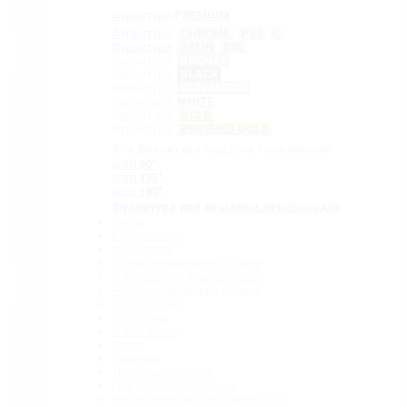
Фурнитура
PREMIUM
Фурнитура
CHROME
PSS
C
Фурнитура
SATIN
SSS
Фурнитура
BRONZE
Фурнитура
BLACK
Фурнитура
GUN METAL
Фурнитура
WHITE
Фурнитура
GOLD
Фурнитура
BRUSHED GOLD
Вся фурнитура под угол сопряжения:
угол
90˚
угол
135˚
угол
180˚
Фурнитура для душевых перегородок
Петли
Коннекторы
Монопетли
Стабилизационные штанги
– Угловые стабилизаторы
– Телескопические штанги
– 15 х 15 мм
– ∅ 19 мм
– 30 x 10 мм
Ручки
Защелки
Дверные стопора
Держатели полотенец
Уплотнительные профили ПВХ