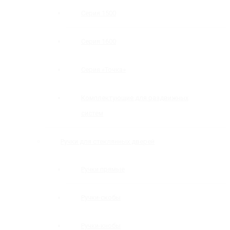
Серия 1500
Серия 1600
Серия «Точка»
Комплектующие для раздвижных
систем
Ручки для стеклянных дверей
Ручки прямые
Ручки-скобы
Ручки-кнобы