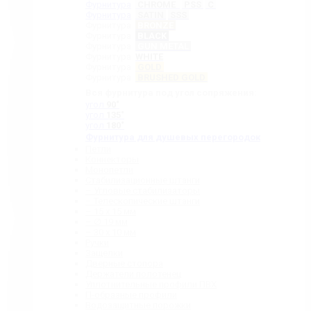
Фурнитура
CHROME
PSS
C
Фурнитура
SATIN
SSS
Фурнитура
BRONZE
Фурнитура
BLACK
Фурнитура
GUN METAL
Фурнитура
WHITE
Фурнитура
GOLD
Фурнитура
BRUSHED GOLD
Вся фурнитура под угол сопряжения:
угол
90˚
угол
135˚
угол
180˚
Фурнитура для душевых перегородок
Петли
Коннекторы
Монопетли
Стабилизационные штанги
– Угловые стабилизаторы
– Телескопические штанги
– 15 х 15 мм
– ∅ 19 мм
– 30 x 10 мм
Ручки
Защелки
Дверные стопора
Держатели полотенец
Уплотнительные профили ПВХ
П-образные профили
Водозащитные порожки