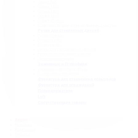
Серия 965
Серия 1300
Серия 1500
Серия 1600
Серия «Точка»
Комплектующие для раздвижных систем
Ручки для стеклянных дверей
Ручки прямые
Ручки-скобы
Ручки-кнобы
Ручки для раздвижных дверей
Ручки-полотенцедержатели
Деревянные ручки
Зажимные и П-профили
Зажимные профили 40 мм
П-образные профили
Фурнитура для стеклянных козырьков
Фурнитура для ограждений
Полкодержатели
Loft
Сопутствующие товары
Акция
Новинки
Компания
Оплата