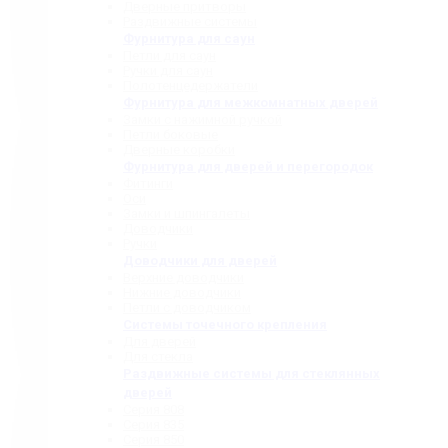
Дверные притворы
Раздвижные системы
Фурнитура для саун
Петли для саун
Ручки для саун
Полотенцедержатели
Фурнитура для межкомнатных дверей
Замки с нажимной ручкой
Петли боковые
Дверные коробки
Фурнитура для дверей и перегородок
Фитинги
Оси
Замки и шпингалеты
Доводчики
Ручки
Доводчики для дверей
Верхние доводчики
Нижние доводчики
Петли с доводчиком
Системы точечного крепления
Для дверей
Для стекла
Раздвижные системы для стеклянных
дверей
Серия 808
Серия 835
Серия 850