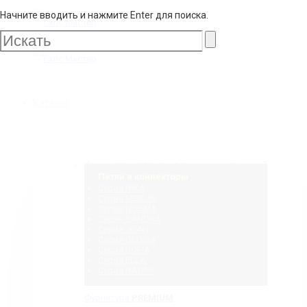
Начните вводить и нажмите Enter для поиска.
Галс
Мастер
Галс
Каталог
Мастер
Фурнитура для стеклянных конструкций
Петли и коннекторы
Серия NIKA
Серия MERLIN
Серия NORMA
Серия SANDRA
Серия JOAN
Серия GLORIA
Серия SOFIA
Серия ELLA
Серия NAOMI
Фурнитура
PREMIUM