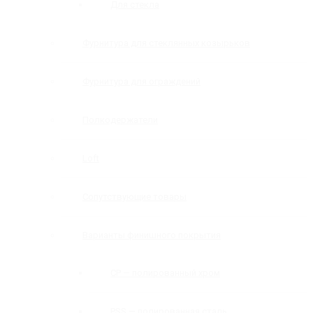
Для стекла
Фурнитура для стеклянных козырьков
Фурнитура для ограждений
Полкодержатели
Loft
Сопутствующие товары
Варианты финишного покрытия
CP — полированный хром
PSS — полированная сталь