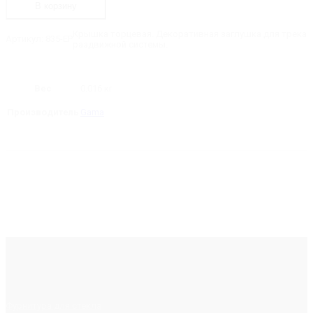
В корзину
торцевая
Крышка торцевая. Декоративная заглушка для трека
Артикул:
835-EP
раздвижной системы.
Вес
0.016 кг
Производитель
Gama
Фурнитура для стекла