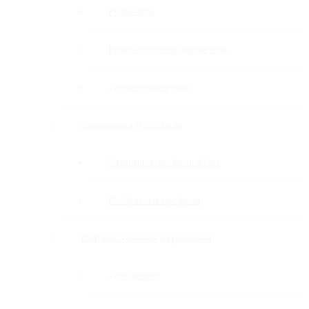
Ручки-купе
Ручки-полотенцедержатели
Деревянные ручки
Зажимные и П-профили
Зажимные профили 40 мм
П-образные профили
Системы точечного крепления
Для дверей