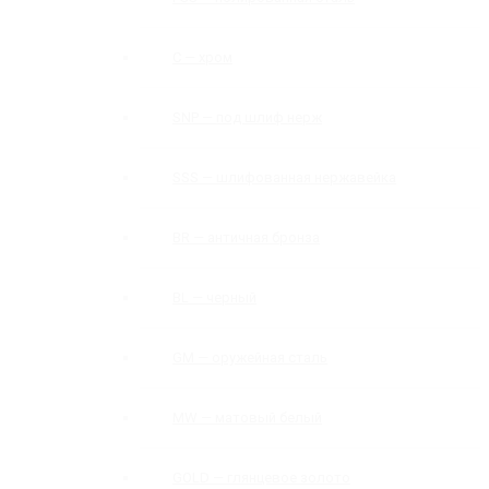
C — хром
SNP — под шлиф нерж
SSS — шлифованная нержавейка
BR — античная бронза
BL — черный
GM — оружейная сталь
MW — матовый белый
GOLD — глянцевое золото