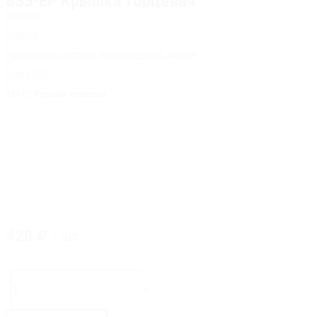
835-EP Крышка торцевая
Главная
/
Каталог
/
Раздвижные системы для стеклянных дверей
/
Серия 835
/
835-EP Крышка торцевая
428
₽
/ шт
Количество
товара
-
+
835-
EP
Крышка