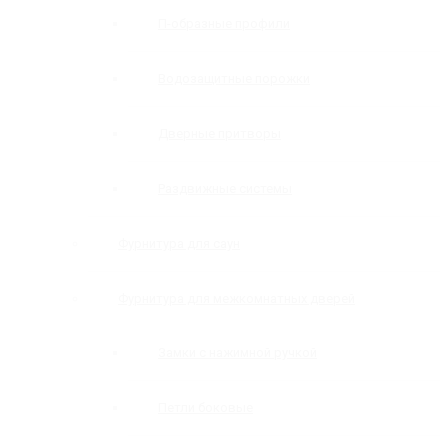
П-образные профили
Водозащитные порожки
Дверные притворы
Раздвижные системы
Фурнитура для саун
Фурнитура для межкомнатных дверей
Замки с нажимной ручкой
Петли боковые