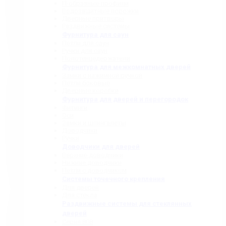
П-образные профили
Водозащитные порожки
Дверные притворы
Раздвижные системы
Фурнитура для саун
Петли для саун
Ручки для саун
Полотенцедержатели
Фурнитура для межкомнатных дверей
Замки с нажимной ручкой
Петли боковые
Дверные коробки
Фурнитура для дверей и перегородок
Фитинги
Оси
Замки и шпингалеты
Доводчики
Ручки
Доводчики для дверей
Верхние доводчики
Нижние доводчики
Петли с доводчиком
Системы точечного крепления
Для дверей
Для стекла
Раздвижные системы для стеклянных
дверей
Серия 808