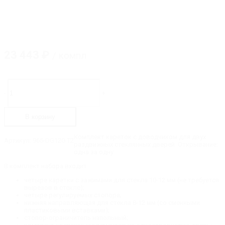
23 443
₽
/ компл
Количество
товара
-
+
965-
DG120-
T2
В корзину
Комплект
кареток
для
Комплект кареток с доводчиком для двух
Артикул:
965-DG120-T2
двух
раздвижных стеклянных дверей. Открывание:
раздвижных
одна за одну.
стеклянных
дверей
В комплект набора входит:
четыре каретки с зажимами для стекла 10-12 мм (не требуется
вырезов в стекле);
четыре регулируемых стопора;
нижняя направляющая для стекла 8-12 мм (со сменными
пластиковыми вставками);
стопор-ограничитель напольный;