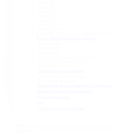
Серия 835
Серия 850
Серия 965
Серия 1300
Серия 1500
Серия 1600
Серия «Точка»
Комплектующие для раздвижных систем
Ручки для стеклянных дверей
Ручки прямые
Ручки-скобы
Ручки-кнобы
Ручки для раздвижных дверей
Ручки-полотенцедержатели
Деревянные ручки
Зажимные и П-профили
Зажимные профили 40 мм
П-образные профили
Фурнитура для стеклянных козырьков
Фурнитура для ограждений
Полкодержатели
Loft
Сопутствующие товары
Акция
Новинки