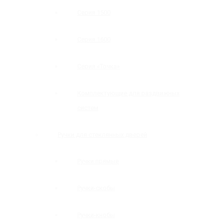
Серия 1500
Серия 1600
Серия «Точка»
Комплектующие для раздвижных
систем
Ручки для стеклянных дверей
Ручки прямые
Ручки-скобы
Ручки-кнобы