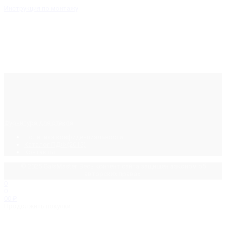
Инструкция по монтажу
Фурнитура для стекла
Политика конфиденциальности
Каталог ПДФ (2015)
Контакты
© 2025 GalsMaster. Весь контент сайта защищен законом об
авторских правах.
0
0
0
0
₽
Продолжить покупки