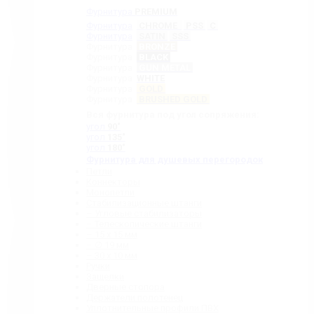
Фурнитура
PREMIUM
Фурнитура
CHROME
PSS
C
Фурнитура
SATIN
SSS
Фурнитура
BRONZE
Фурнитура
BLACK
Фурнитура
GUN METAL
Фурнитура
WHITE
Фурнитура
GOLD
Фурнитура
BRUSHED GOLD
Вся фурнитура под угол сопряжения:
угол
90˚
угол
135˚
угол
180˚
Фурнитура для душевых перегородок
Петли
Коннекторы
Монопетли
Стабилизационные штанги
– Угловые стабилизаторы
– Телескопические штанги
– 15 х 15 мм
– ∅ 19 мм
– 30 x 10 мм
Ручки
Защелки
Дверные стопора
Держатели полотенец
Уплотнительные профили ПВХ