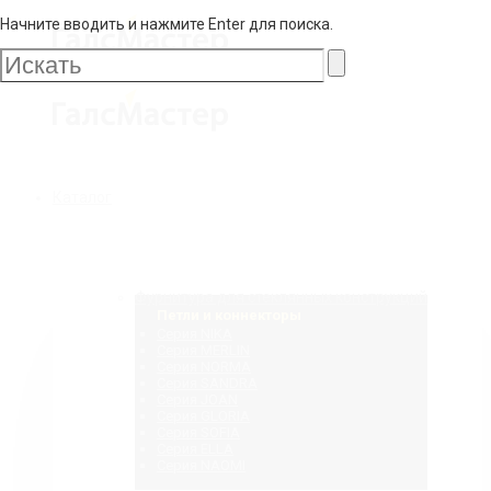
Начните вводить и нажмите Enter для поиска.
Галс
Мастер
Галс
Каталог
Мастер
Фурнитура для стеклянных конструкций
Петли и коннекторы
Серия NIKA
Серия MERLIN
Серия NORMA
Серия SANDRA
Серия JOAN
Серия GLORIA
Серия SOFIA
Серия ELLA
Серия NAOMI