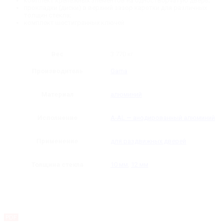
комплект крепежных элементов на одностворчатую дверь;
прокладки (диски) в верхний зазор каретки для различных
толщин стекла;
комплект шестигранных ключей.
Вес
3.770 кг
Производитель
Gama
Материал
алюминий
Исполнение
A-AL — анодированный алюминий
Применение
для раздвижных дверей
Толщина стекла
10 мм
,
12 мм
PDF