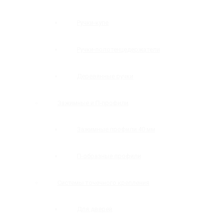
Ручки-купе
Ручки-полотенцедержатели
Деревянные ручки
Зажимные и П-профили
Зажимные профили 40 мм
П-образные профили
Системы точечного крепления
Для дверей