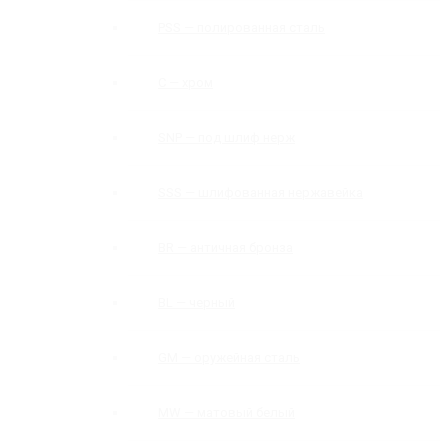
PSS — полированная сталь
C — хром
SNP — под шлиф нерж
SSS — шлифованная нержавейка
BR — античная бронза
BL — черный
GM — оружейная сталь
MW — матовый белый