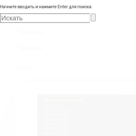
Начните вводить и нажмите Enter для поиска.
Галс
Мастер
Галс
Каталог
Мастер
Фурнитура для стеклянных конструкций
Петли и коннекторы
Серия NIKA
Серия MERLIN
Серия NORMA
Серия SANDRA
Серия JOAN
Серия GLORIA
Серия SOFIA