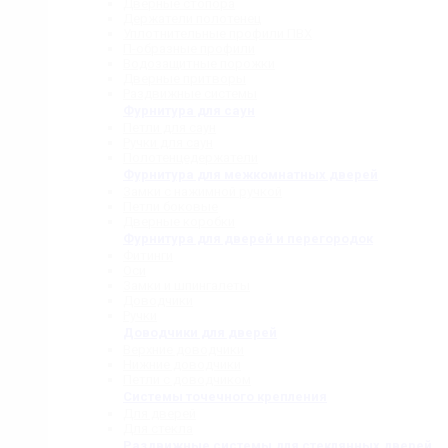
Дверные стопора
Держатели полотенец
Уплотнительные профили ПВХ
П-образные профили
Водозащитные порожки
Дверные притворы
Раздвижные системы
Фурнитура для саун
Петли для саун
Ручки для саун
Полотенцедержатели
Фурнитура для межкомнатных дверей
Замки с нажимной ручкой
Петли боковые
Дверные коробки
Фурнитура для дверей и перегородок
Фитинги
Оси
Замки и шпингалеты
Доводчики
Ручки
Доводчики для дверей
Верхние доводчики
Нижние доводчики
Петли с доводчиком
Системы точечного крепления
Для дверей
Для стекла
Раздвижные системы для стеклянных дверей