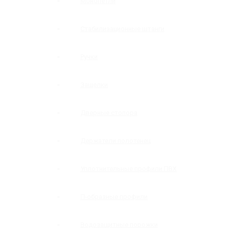
Монопетли
Стабилизационные штанги
Ручки
Защелки
Дверные стопора
Держатели полотенец
Уплотнительные профили ПВХ
П-образные профили
Водозащитные порожки