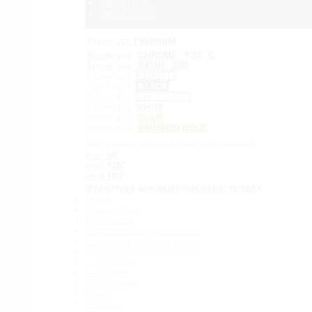
Серия ELLA
Серия NAOMI
Фурнитура
PREMIUM
Фурнитура
CHROME
PSS
C
Фурнитура
SATIN
SSS
Фурнитура
BRONZE
Фурнитура
BLACK
Фурнитура
GUN METAL
Фурнитура
WHITE
Фурнитура
GOLD
Фурнитура
BRUSHED GOLD
Вся фурнитура под угол сопряжения:
угол
90˚
угол
135˚
угол
180˚
Фурнитура для душевых перегородок
Петли
Коннекторы
Монопетли
Стабилизационные штанги
– Угловые стабилизаторы
– Телескопические штанги
– 15 х 15 мм
– ∅ 19 мм
– 30 x 10 мм
Ручки
Защелки