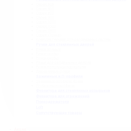
Серия 808
Серия 835
Серия 850
Серия 965
Серия 1300
Серия 1500
Серия 1600
Серия «Точка»
Комплектующие для раздвижных систем
Ручки для стеклянных дверей
Ручки прямые
Ручки-скобы
Ручки-кнобы
Ручки для раздвижных дверей
Ручки-полотенцедержатели
Деревянные ручки
Зажимные и П-профили
Зажимные профили 40 мм
П-образные профили
Фурнитура для стеклянных козырьков
Фурнитура для ограждений
Полкодержатели
Loft
Сопутствующие товары
Акция