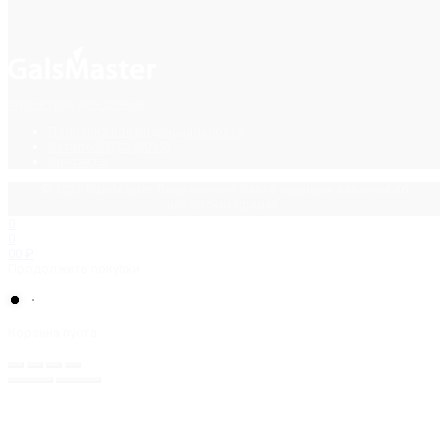
Фурнитура для стекла
Политика конфиденциальности
Каталог ПДФ (2015)
Контакты
© 2025 GalsMaster. Весь контент сайта защищен законом об
авторских правах.
0
0
0
0
₽
Продолжить покупки
Корзина пуста.