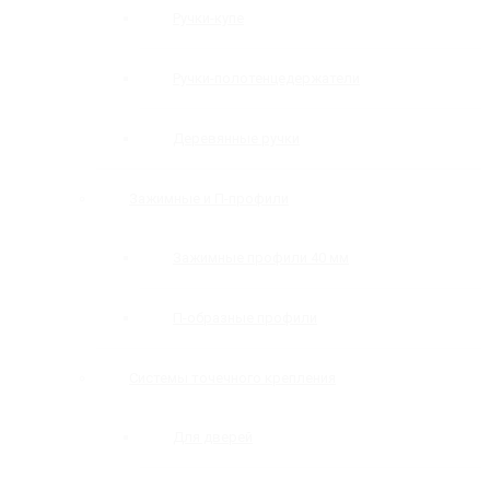
Ручки-купе
Ручки-полотенцедержатели
Деревянные ручки
Зажимные и П-профили
Зажимные профили 40 мм
П-образные профили
Системы точечного крепления
Для дверей