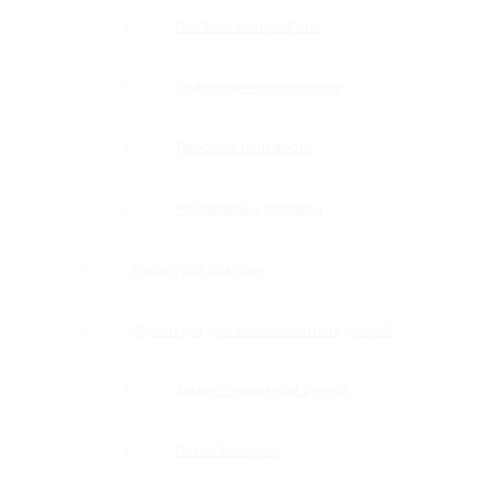
П-образные профили
Водозащитные порожки
Дверные притворы
Раздвижные системы
Фурнитура для саун
Фурнитура для межкомнатных дверей
Замки с нажимной ручкой
Петли боковые