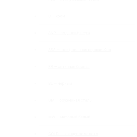
C — хром
SNP — под шлиф нерж
SSS — шлифованная нержавейка
BR — античная бронза
BL — черный
GM — оружейная сталь
MW — матовый белый
GOLD — глянцевое золото