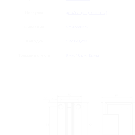
Нагрузка
до 40 кг (на две петли)
Фиксация
с фиксацией
Доводка
с доводкой
Толщина стекла
8 мм
,
10 мм
,
12 мм