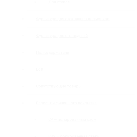
Для стекла
Фурнитура для стеклянных козырьков
Фурнитура для ограждений
Полкодержатели
Loft
Сопутствующие товары
Варианты финишного покрытия
CP — полированный хром
PSS — полированная сталь