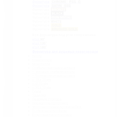
Фурнитура
CHROME
PSS
C
Фурнитура
SATIN
SSS
Фурнитура
BRONZE
Фурнитура
BLACK
Фурнитура
GUN METAL
Фурнитура
WHITE
Фурнитура
GOLD
Фурнитура
BRUSHED GOLD
Вся фурнитура под угол сопряжения:
угол
90˚
угол
135˚
угол
180˚
Фурнитура для душевых перегородок
Петли
Коннекторы
Монопетли
Стабилизационные штанги
– Угловые стабилизаторы
– Телескопические штанги
– 15 х 15 мм
– ∅ 19 мм
– 30 x 10 мм
Ручки
Защелки
Дверные стопора
Держатели полотенец
Уплотнительные профили ПВХ
П-образные профили
Водозащитные порожки