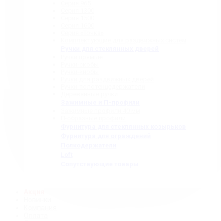
Серия 965
Серия 1300
Серия 1500
Серия 1600
Серия «Точка»
Комплектующие для раздвижных систем
Ручки для стеклянных дверей
Ручки прямые
Ручки-скобы
Ручки-кнобы
Ручки для раздвижных дверей
Ручки-полотенцедержатели
Деревянные ручки
Зажимные и П-профили
Зажимные профили 40 мм
П-образные профили
Фурнитура для стеклянных козырьков
Фурнитура для ограждений
Полкодержатели
Loft
Сопутствующие товары
Акция
Новинки
Компания
Оплата