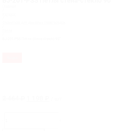
BJ-201-PSS Петля стена-стекло 90˚
Главная
/
Каталог
/
Фурнитура для душевых перегородок
/
Петли
/
BJ-201-PSS Петля стена-стекло 90˚
Акция
Первоначальная
Текущая
2 464
₽
1 198
₽
/ шт
цена
цена:
составляла
1
Количество
товара
2
198 ₽.
-
+
BJ-
464 ₽.
201-