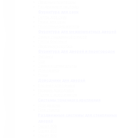
Дверные притворы
Раздвижные системы
Фурнитура для саун
Петли для саун
Ручки для саун
Полотенцедержатели
Фурнитура для межкомнатных дверей
Замки с нажимной ручкой
Петли боковые
Дверные коробки
Фурнитура для дверей и перегородок
Фитинги
Оси
Замки и шпингалеты
Доводчики
Ручки
Доводчики для дверей
Верхние доводчики
Нижние доводчики
Петли с доводчиком
Системы точечного крепления
Для дверей
Для стекла
Раздвижные системы для стеклянных
дверей
Серия 808
Серия 835
Серия 850