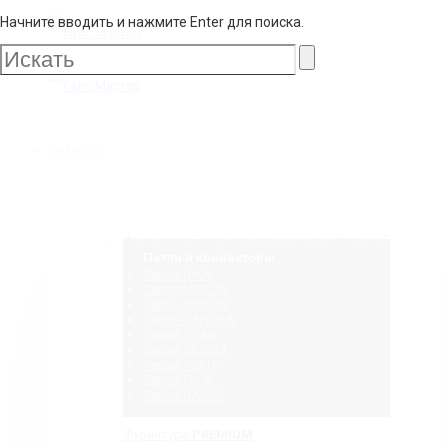
Начните вводить и нажмите Enter для поиска.
Галс
Мастер
Галс
Каталог
Мастер
Фурнитура для стеклянных конструкций
Петли и коннекторы
Серия NIKA
Серия MERLIN
Серия NORMA
Серия SANDRA
Серия JOAN
Серия GLORIA
Серия SOFIA
Серия ELLA
Серия NAOMI
Фурнитура
PREMIUM