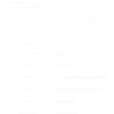
PSS
В корзину
Петля
стена-
стекло
Петля маятникового типа. Классический дизайн с
Артикул:
BJ-201-PSS
90˚
фаской. Для дверей стеклянных душевых
перегородок и ограждений. Открывание двери
на 180 градусов. Функция самозакрывания от 35 градусов. Фиксация
в закрытом положении.
Вес
0.554 кг
Производитель
GMT
Серия
CLASSIC
Исполнение
PSS — полированная нержавейка
Материал
нержавеющая сталь AISI 304
Применение
стена-стекло
Открывание
маятниковое