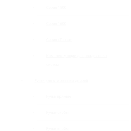
Серия 1500
Серия 1600
Серия «Точка»
Комплектующие для раздвижных
систем
Ручки для стеклянных дверей
Ручки прямые
Ручки-скобы
Ручки-кнобы