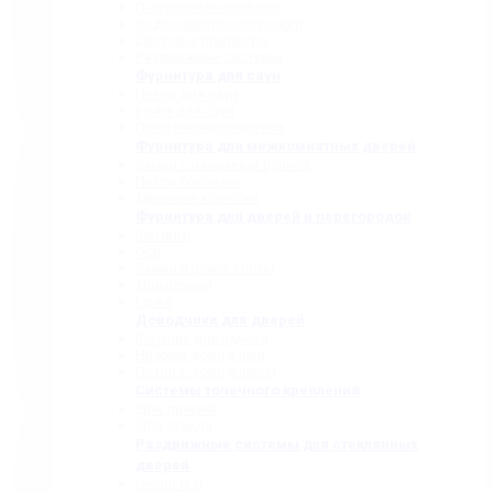
П-образные профили
Водозащитные порожки
Дверные притворы
Раздвижные системы
Фурнитура для саун
Петли для саун
Ручки для саун
Полотенцедержатели
Фурнитура для межкомнатных дверей
Замки с нажимной ручкой
Петли боковые
Дверные коробки
Фурнитура для дверей и перегородок
Фитинги
Оси
Замки и шпингалеты
Доводчики
Ручки
Доводчики для дверей
Верхние доводчики
Нижние доводчики
Петли с доводчиком
Системы точечного крепления
Для дверей
Для стекла
Раздвижные системы для стеклянных
дверей
Серия 808