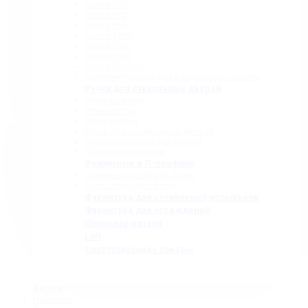
Серия 835
Серия 850
Серия 965
Серия 1300
Серия 1500
Серия 1600
Серия «Точка»
Комплектующие для раздвижных систем
Ручки для стеклянных дверей
Ручки прямые
Ручки-скобы
Ручки-кнобы
Ручки для раздвижных дверей
Ручки-полотенцедержатели
Деревянные ручки
Зажимные и П-профили
Зажимные профили 40 мм
П-образные профили
Фурнитура для стеклянных козырьков
Фурнитура для ограждений
Полкодержатели
Loft
Сопутствующие товары
Акция
Новинки