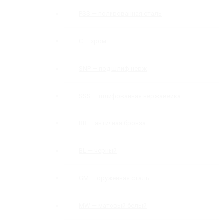
PSS — полированная сталь
C — хром
SNP — под шлиф нерж
SSS — шлифованная нержавейка
BR — античная бронза
BL — черный
GM — оружейная сталь
MW — матовый белый