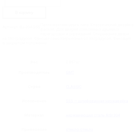
BJ-
460 ₽.
204-
SSS
В корзину
Петля
стекло-
стекло
Петля маятникового типа. Классический дизайн с
Артикул:
BJ-204-SSS
90˚
фаской. Для дверей стеклянных душевых
перегородок и ограждений. Открывание двери
на 180 градусов. Функция самозакрывания от 35 градусов. Фиксация
в закрытом положении.
Вес
0.897 кг
Производитель
GMT
Серия
CLASSIC
Исполнение
SSS — шлифованная нержавейка
Материал
нержавеющая сталь AISI 304
Применение
стекло-стекло