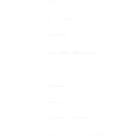
Петли
Коннекторы
Монопетли
Стабилизационные штанги
Ручки
Защелки
Дверные стопора
Держатели полотенец
Уплотнительные профили ПВХ