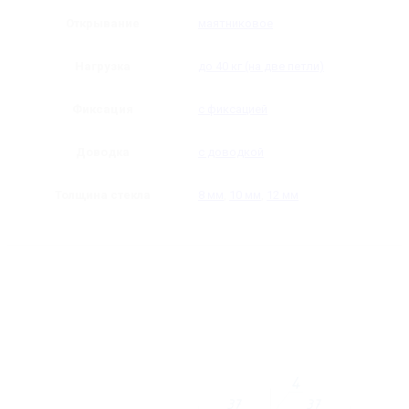
Открывание
маятниковое
Нагрузка
до 40 кг (на две петли)
Фиксация
с фиксацией
Доводка
с доводкой
Толщина стекла
8 мм
,
10 мм
,
12 мм