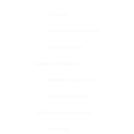
Ручки-купе
Ручки-полотенцедержатели
Деревянные ручки
Зажимные и П-профили
Зажимные профили 40 мм
П-образные профили
Системы точечного крепления
Для дверей