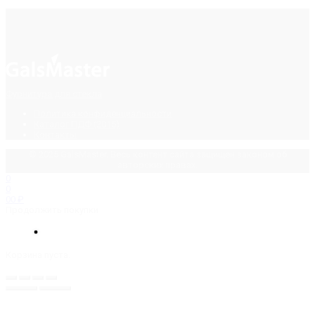
Фурнитура для стекла
Политика конфиденциальности
Каталог ПДФ (2015)
Контакты
© 2025 GalsMaster. Весь контент сайта защищен законом об
авторских правах.
0
0
0
0
₽
Продолжить покупки
Корзина пуста.