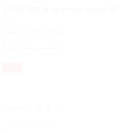
BJ-204-SSS Петля стекло-стекло 90˚
Главная
/
Каталог
/
Фурнитура для душевых перегородок
/
Петли
/
BJ-204-SSS Петля стекло-стекло 90˚
Акция
Первоначальная
Текущая
4 460
₽
2 140
₽
/ шт
цена
цена:
составляла
2
Количество
товара
4
140 ₽.
-
+