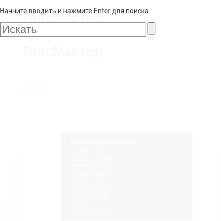
Начните вводить и нажмите Enter для поиска.
Галс
Мастер
Галс
Каталог
Мастер
Фурнитура для стеклянных конструкций
Петли и коннекторы
Серия NIKA
Серия MERLIN
Серия NORMA
Серия SANDRA
Серия JOAN
Серия GLORIA
Серия SOFIA
Серия ELLA
Серия NAOMI