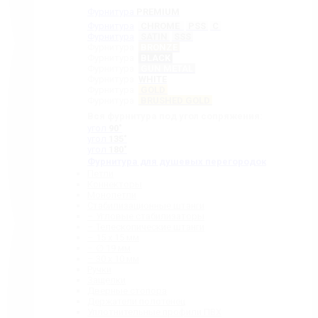
Фурнитура
PREMIUM
Фурнитура
CHROME
PSS
C
Фурнитура
SATIN
SSS
Фурнитура
BRONZE
Фурнитура
BLACK
Фурнитура
GUN METAL
Фурнитура
WHITE
Фурнитура
GOLD
Фурнитура
BRUSHED GOLD
Вся фурнитура под угол сопряжения:
угол
90˚
угол
135˚
угол
180˚
Фурнитура для душевых перегородок
Петли
Коннекторы
Монопетли
Стабилизационные штанги
– Угловые стабилизаторы
– Телескопические штанги
– 15 х 15 мм
– ∅ 19 мм
– 30 x 10 мм
Ручки
Защелки
Дверные стопора
Держатели полотенец
Уплотнительные профили ПВХ