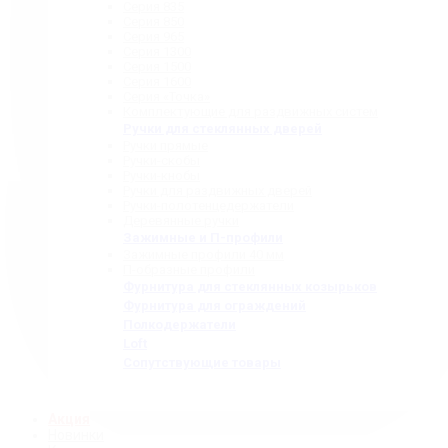
Серия 835
Серия 850
Серия 965
Серия 1300
Серия 1500
Серия 1600
Серия «Точка»
Комплектующие для раздвижных систем
Ручки для стеклянных дверей
Ручки прямые
Ручки-скобы
Ручки-кнобы
Ручки для раздвижных дверей
Ручки-полотенцедержатели
Деревянные ручки
Зажимные и П-профили
Зажимные профили 40 мм
П-образные профили
Фурнитура для стеклянных козырьков
Фурнитура для ограждений
Полкодержатели
Loft
Сопутствующие товары
Акция
Новинки