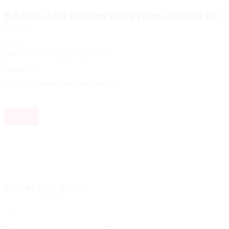
BJ-803-SSS Коннектор стена-стекло 90˚
Главная
/
Каталог
/
Фурнитура для душевых перегородок
/
Коннекторы
/
BJ-803-SSS Коннектор стена-стекло 90˚
Акция
Первоначальная
Текущая
939
₽
428
₽
/ шт
цена
цена:
составляла
428 ₽.
Количество
товара
939 ₽.
-
+