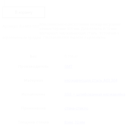
BJ-
803-
SSS
В корзину
Коннектор
стена-
стекло
Максимальное расстояние между несущими
Артикул:
BJ-803-SSS
90˚
коннекторами 500 мм. Для стекла 8-10 мм.
Материал: нержавеющая сталь. Устойчив к
агрессивным средам. Поставляется вместе с крепежом.
Вес
0.156 кг
Производитель
GMT
Материал
нержавеющая сталь AISI 304
Исполнение
SSS — шлифованная нержавейка
Применение
стена-стекло
Толщина стекла
8 мм
,
10 мм