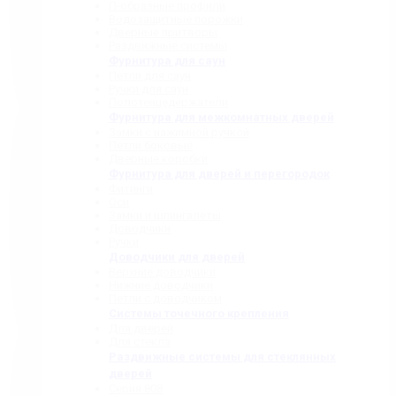
П-образные профили
Водозащитные порожки
Дверные притворы
Раздвижные системы
Фурнитура для саун
Петли для саун
Ручки для саун
Полотенцедержатели
Фурнитура для межкомнатных дверей
Замки с нажимной ручкой
Петли боковые
Дверные коробки
Фурнитура для дверей и перегородок
Фитинги
Оси
Замки и шпингалеты
Доводчики
Ручки
Доводчики для дверей
Верхние доводчики
Нижние доводчики
Петли с доводчиком
Системы точечного крепления
Для дверей
Для стекла
Раздвижные системы для стеклянных
дверей
Серия 808