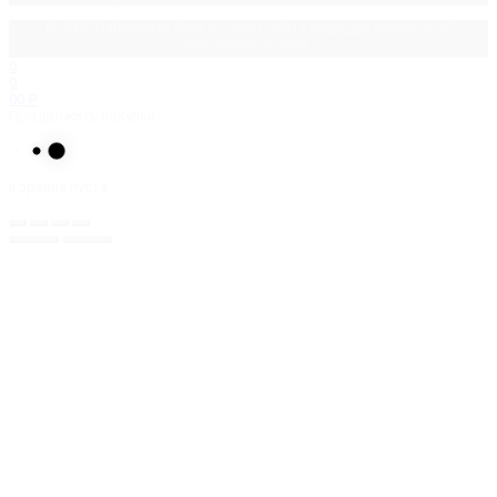
© 2025 GalsMaster. Весь контент сайта защищен законом об
авторских правах.
0
0
0
0
₽
Продолжить покупки
Корзина пуста.