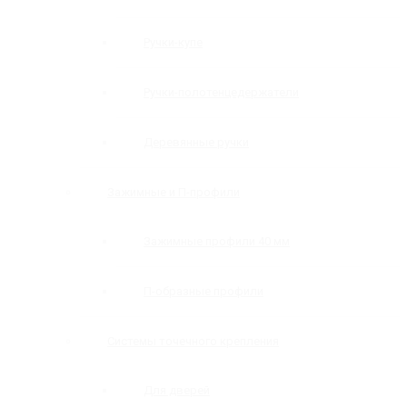
Ручки-купе
Ручки-полотенцедержатели
Деревянные ручки
Зажимные и П-профили
Зажимные профили 40 мм
П-образные профили
Системы точечного крепления
Для дверей