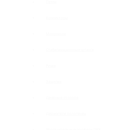
Петли
Коннекторы
Монопетли
Стабилизационные штанги
Ручки
Защелки
Дверные стопора
Держатели полотенец
Уплотнительные профили ПВХ