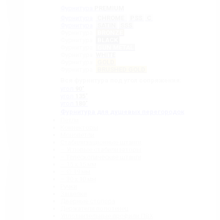
Фурнитура
PREMIUM
Фурнитура
CHROME
PSS
C
Фурнитура
SATIN
SSS
Фурнитура
BRONZE
Фурнитура
BLACK
Фурнитура
GUN METAL
Фурнитура
WHITE
Фурнитура
GOLD
Фурнитура
BRUSHED GOLD
Вся фурнитура под угол сопряжения:
угол
90˚
угол
135˚
угол
180˚
Фурнитура для душевых перегородок
Петли
Коннекторы
Монопетли
Стабилизационные штанги
– Угловые стабилизаторы
– Телескопические штанги
– 15 х 15 мм
– ∅ 19 мм
– 30 x 10 мм
Ручки
Защелки
Дверные стопора
Держатели полотенец
Уплотнительные профили ПВХ