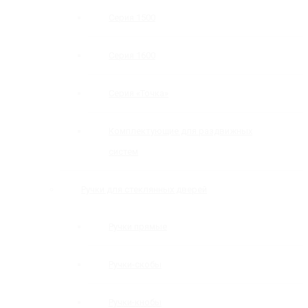
Серия 1500
Серия 1600
Серия «Точка»
Комплектующие для раздвижных
систем
Ручки для стеклянных дверей
Ручки прямые
Ручки-скобы
Ручки-кнобы