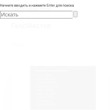
Начните вводить и нажмите Enter для поиска.
Галс
Мастер
Галс
Каталог
Мастер
Фурнитура для стеклянных конструкций
Петли и коннекторы
Серия NIKA
Серия MERLIN
Серия NORMA
Серия SANDRA
Серия JOAN
Серия GLORIA
Серия SOFIA
Серия ELLA
Серия NAOMI