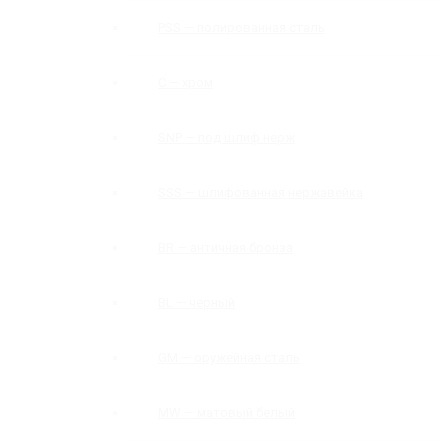
PSS — полированная сталь
C — хром
SNP — под шлиф нерж
SSS — шлифованная нержавейка
BR — античная бронза
BL — черный
GM — оружейная сталь
MW — матовый белый