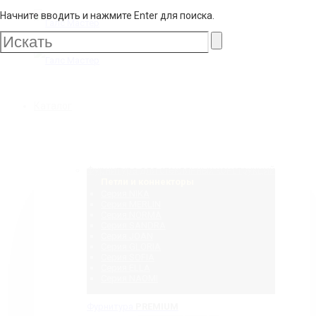
Начните вводить и нажмите Enter для поиска.
Галс
Мастер
Галс
Каталог
Мастер
Фурнитура для стеклянных конструкций
Петли и коннекторы
Серия NIKA
Серия MERLIN
Серия NORMA
Серия SANDRA
Серия JOAN
Серия GLORIA
Серия SOFIA
Серия ELLA
Серия NAOMI
Фурнитура
PREMIUM