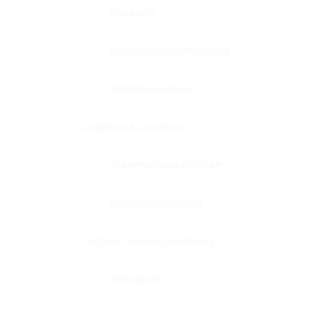
Ручки-купе
Ручки-полотенцедержатели
Деревянные ручки
Зажимные и П-профили
Зажимные профили 40 мм
П-образные профили
Системы точечного крепления
Для дверей