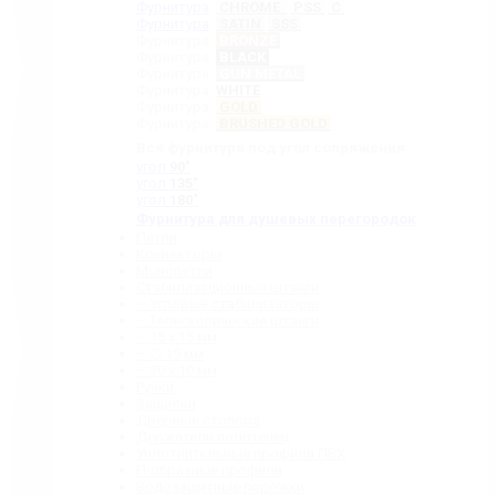
Фурнитура
CHROME
PSS
C
Фурнитура
SATIN
SSS
Фурнитура
BRONZE
Фурнитура
BLACK
Фурнитура
GUN METAL
Фурнитура
WHITE
Фурнитура
GOLD
Фурнитура
BRUSHED GOLD
Вся фурнитура под угол сопряжения:
угол
90˚
угол
135˚
угол
180˚
Фурнитура для душевых перегородок
Петли
Коннекторы
Монопетли
Стабилизационные штанги
– Угловые стабилизаторы
– Телескопические штанги
– 15 х 15 мм
– ∅ 19 мм
– 30 x 10 мм
Ручки
Защелки
Дверные стопора
Держатели полотенец
Уплотнительные профили ПВХ
П-образные профили
Водозащитные порожки