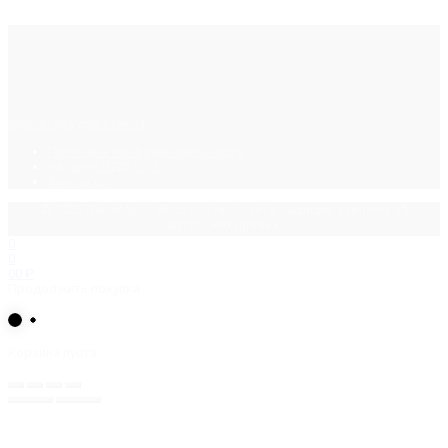
Фурнитура для стекла
Политика конфиденциальности
Каталог ПДФ (2015)
Контакты
© 2025 GalsMaster. Весь контент сайта защищен законом об
авторских правах.
0
0
0
0
₽
Продолжить покупки
Корзина пуста.