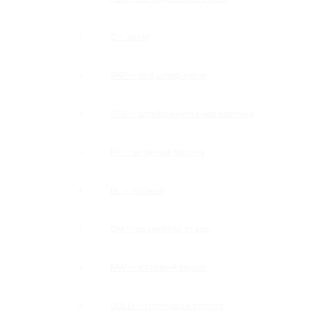
C — хром
SNP — под шлиф нерж
SSS — шлифованная нержавейка
BR — античная бронза
BL — черный
GM — оружейная сталь
MW — матовый белый
GOLD — глянцевое золото