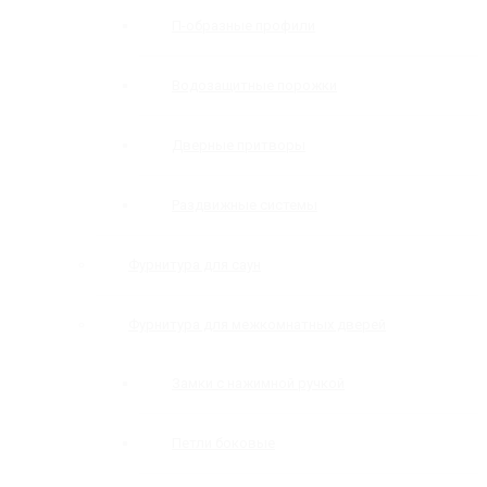
П-образные профили
Водозащитные порожки
Дверные притворы
Раздвижные системы
Фурнитура для саун
Фурнитура для межкомнатных дверей
Замки с нажимной ручкой
Петли боковые