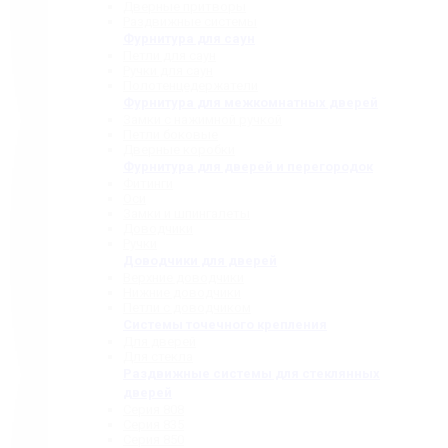
Дверные притворы
Раздвижные системы
Фурнитура для саун
Петли для саун
Ручки для саун
Полотенцедержатели
Фурнитура для межкомнатных дверей
Замки с нажимной ручкой
Петли боковые
Дверные коробки
Фурнитура для дверей и перегородок
Фитинги
Оси
Замки и шпингалеты
Доводчики
Ручки
Доводчики для дверей
Верхние доводчики
Нижние доводчики
Петли с доводчиком
Системы точечного крепления
Для дверей
Для стекла
Раздвижные системы для стеклянных
дверей
Серия 808
Серия 835
Серия 850