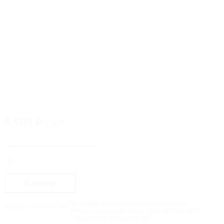
4 400
₽
/ шт
Количество
товара
-
+
GM-
618-
SNP
В корзину
Ручка-
купе
квадратная
Премиум.
Ручка-купе квадратная для
Артикул:
GM-618-SNP
стеклянных раздвижных дверей. Диаметр
отверстия в стекле 12 мм.