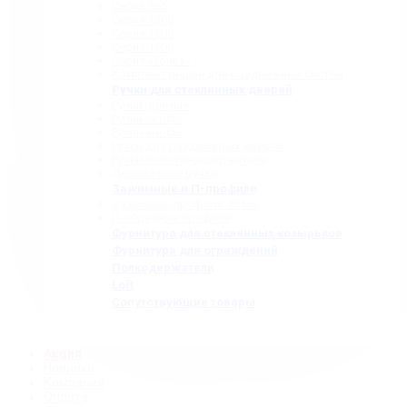
Серия 965
Серия 1300
Серия 1500
Серия 1600
Серия «Точка»
Комплектующие для раздвижных систем
Ручки для стеклянных дверей
Ручки прямые
Ручки-скобы
Ручки-кнобы
Ручки для раздвижных дверей
Ручки-полотенцедержатели
Деревянные ручки
Зажимные и П-профили
Зажимные профили 40 мм
П-образные профили
Фурнитура для стеклянных козырьков
Фурнитура для ограждений
Полкодержатели
Loft
Сопутствующие товары
Акция
Новинки
Компания
Оплата