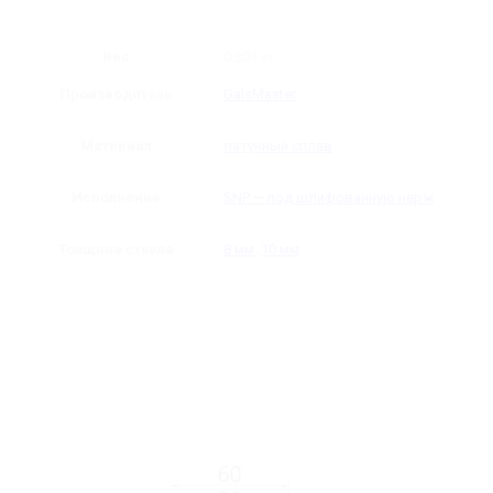
Вес
0.303 кг
Производитель
GalsMaster
Материал
латунный сплав
Исполнение
SNP — под шлифованную нерж
Толщина стекла
8 мм
,
10 мм