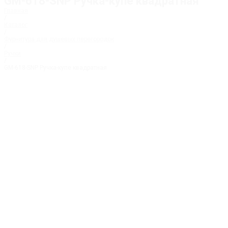
GM-618-SNP Ручка-купе квадратная
Главная
/
Каталог
/
Фурнитура для душевых перегородок
/
Ручки
/
GM-618-SNP Ручка-купе квадратная