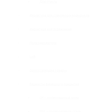
Для стекла
Фурнитура для стеклянных козырьков
Фурнитура для ограждений
Полкодержатели
Loft
Сопутствующие товары
Варианты финишного покрытия
CP — полированный хром
PSS — полированная сталь