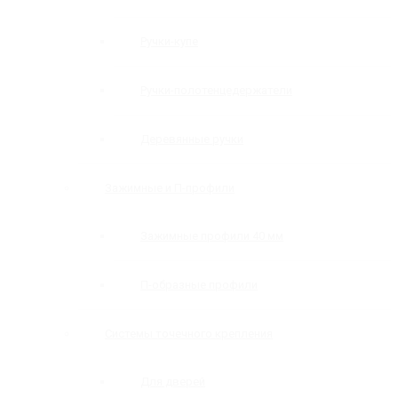
Ручки-купе
Ручки-полотенцедержатели
Деревянные ручки
Зажимные и П-профили
Зажимные профили 40 мм
П-образные профили
Системы точечного крепления
Для дверей