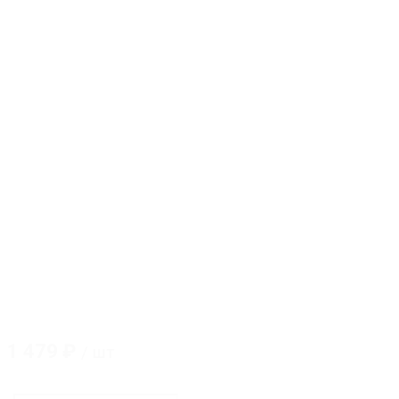
1 479
₽
/ шт