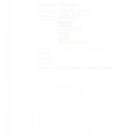
Фурнитура
PREMIUM
Фурнитура
CHROME
PSS
C
Фурнитура
SATIN
SSS
Фурнитура
BRONZE
Фурнитура
BLACK
Фурнитура
GUN METAL
Фурнитура
WHITE
Фурнитура
GOLD
Фурнитура
BRUSHED GOLD
Вся фурнитура под угол сопряжения:
угол
90˚
угол
135˚
угол
180˚
Фурнитура для душевых перегородок
Петли
Коннекторы
Монопетли
Стабилизационные штанги
– Угловые стабилизаторы
– Телескопические штанги
– 15 х 15 мм
– ∅ 19 мм
– 30 x 10 мм
Ручки
Защелки
Дверные стопора
Держатели полотенец
Уплотнительные профили ПВХ