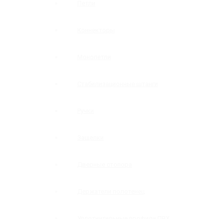
Петли
Коннекторы
Монопетли
Стабилизационные штанги
Ручки
Защелки
Дверные стопора
Держатели полотенец
Уплотнительные профили ПВХ