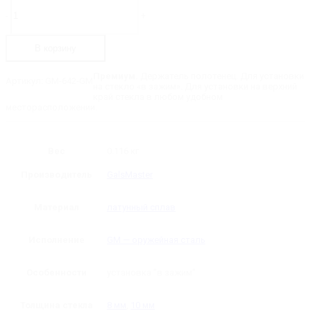
Количество
товара
-
+
GM-
642-
GM
В корзину
Держатель
полотенец
Премиум.
Держатель полотенец. Для установки
Артикул:
GM-642-GM
на стекло «в зажим». Для установки на верхний
край стекла в любом удобном
месторасположении.
Вес
0.116 кг
Производитель
GalsMaster
Материал
латунный сплав
Исполнение
GM — оружейная сталь
Особенности
установка "в зажим"
Толщина стекла
8 мм
,
10 мм