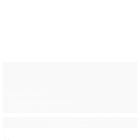
Фурнитура для стекла
Политика конфиденциальности
Каталог ПДФ (2015)
Контакты
© 2025 GalsMaster. Весь контент сайта защищен законом об
авторских правах.
0
0
0
0
₽