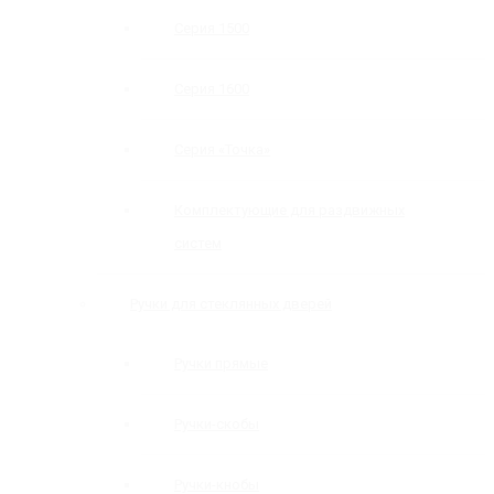
Серия 1500
Серия 1600
Серия «Точка»
Комплектующие для раздвижных
систем
Ручки для стеклянных дверей
Ручки прямые
Ручки-скобы
Ручки-кнобы