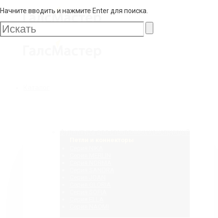
Начните вводить и нажмите Enter для поиска.
Галс
Мастер
Галс
Каталог
Мастер
Фурнитура для стеклянных конструкций
Петли и коннекторы
Серия NIKA
Серия MERLIN
Серия NORMA
Серия SANDRA
Серия JOAN
Серия GLORIA
Серия SOFIA
Серия ELLA
Серия NAOMI