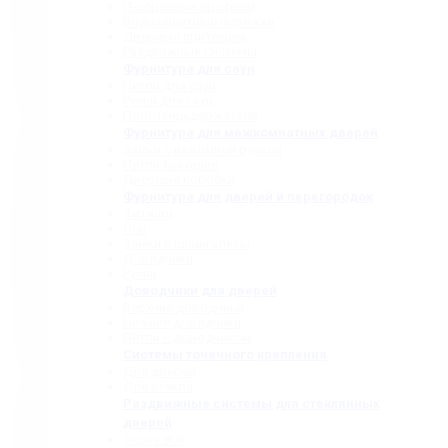
П-образные профили
Водозащитные порожки
Дверные притворы
Раздвижные системы
Фурнитура для саун
Петли для саун
Ручки для саун
Полотенцедержатели
Фурнитура для межкомнатных дверей
Замки с нажимной ручкой
Петли боковые
Дверные коробки
Фурнитура для дверей и перегородок
Фитинги
Оси
Замки и шпингалеты
Доводчики
Ручки
Доводчики для дверей
Верхние доводчики
Нижние доводчики
Петли с доводчиком
Системы точечного крепления
Для дверей
Для стекла
Раздвижные системы для стеклянных
дверей
Серия 808