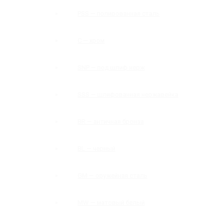
PSS — полированная сталь
C — хром
SNP — под шлиф нерж
SSS — шлифованная нержавейка
BR — античная бронза
BL — черный
GM — оружейная сталь
MW — матовый белый