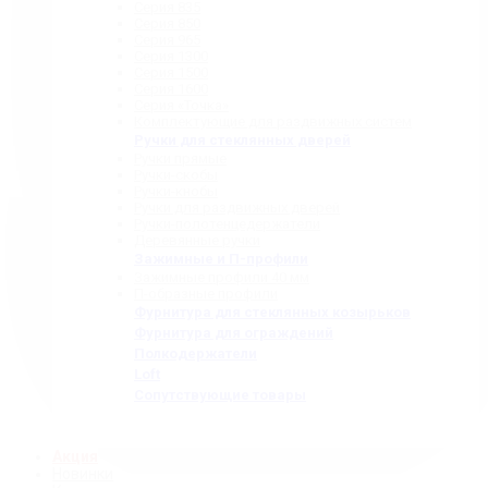
Серия 835
Серия 850
Серия 965
Серия 1300
Серия 1500
Серия 1600
Серия «Точка»
Комплектующие для раздвижных систем
Ручки для стеклянных дверей
Ручки прямые
Ручки-скобы
Ручки-кнобы
Ручки для раздвижных дверей
Ручки-полотенцедержатели
Деревянные ручки
Зажимные и П-профили
Зажимные профили 40 мм
П-образные профили
Фурнитура для стеклянных козырьков
Фурнитура для ограждений
Полкодержатели
Loft
Сопутствующие товары
Акция
Новинки