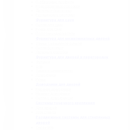
П-образные профили
Водозащитные порожки
Дверные притворы
Раздвижные системы
Фурнитура для саун
Петли для саун
Ручки для саун
Полотенцедержатели
Фурнитура для межкомнатных дверей
Замки с нажимной ручкой
Петли боковые
Дверные коробки
Фурнитура для дверей и перегородок
Фитинги
Оси
Замки и шпингалеты
Доводчики
Ручки
Доводчики для дверей
Верхние доводчики
Нижние доводчики
Петли с доводчиком
Системы точечного крепления
Для дверей
Для стекла
Раздвижные системы для стеклянных
дверей
Серия 808