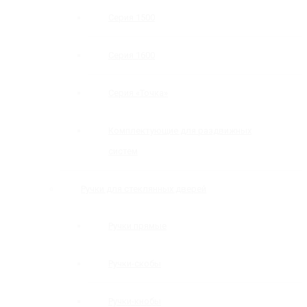
Серия 1500
Серия 1600
Серия «Точка»
Комплектующие для раздвижных
систем
Ручки для стеклянных дверей
Ручки прямые
Ручки-скобы
Ручки-кнобы