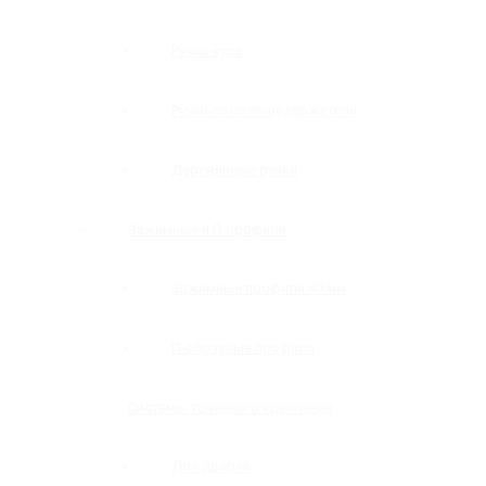
Ручки-купе
Ручки-полотенцедержатели
Деревянные ручки
Зажимные и П-профили
Зажимные профили 40 мм
П-образные профили
Системы точечного крепления
Для дверей