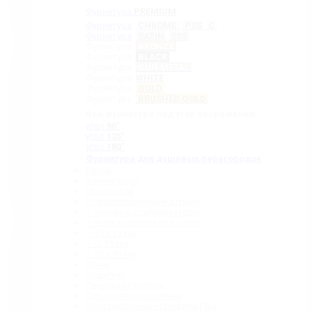
Фурнитура
PREMIUM
Фурнитура
CHROME
PSS
C
Фурнитура
SATIN
SSS
Фурнитура
BRONZE
Фурнитура
BLACK
Фурнитура
GUN METAL
Фурнитура
WHITE
Фурнитура
GOLD
Фурнитура
BRUSHED GOLD
Вся фурнитура под угол сопряжения:
угол
90˚
угол
135˚
угол
180˚
Фурнитура для душевых перегородок
Петли
Коннекторы
Монопетли
Стабилизационные штанги
– Угловые стабилизаторы
– Телескопические штанги
– 15 х 15 мм
– ∅ 19 мм
– 30 x 10 мм
Ручки
Защелки
Дверные стопора
Держатели полотенец
Уплотнительные профили ПВХ