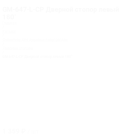
GM-647-L-CP Дверной стопор левый
180˚
Главная
/
Каталог
/
Фурнитура для душевых перегородок
/
Дверные стопора
/
GM-647-L-CP Дверной стопор левый 180˚
1 359
₽
/ шт