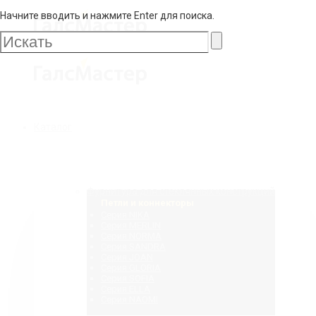
Начните вводить и нажмите Enter для поиска.
Галс
Мастер
Галс
Каталог
Мастер
Фурнитура для стеклянных конструкций
Петли и коннекторы
Серия NIKA
Серия MERLIN
Серия NORMA
Серия SANDRA
Серия JOAN
Серия GLORIA
Серия SOFIA
Серия ELLA
Серия NAOMI