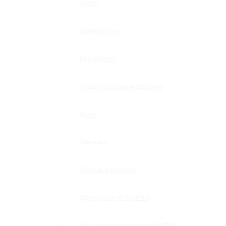
Петли
Коннекторы
Монопетли
Стабилизационные штанги
Ручки
Защелки
Дверные стопора
Держатели полотенец
Уплотнительные профили ПВХ