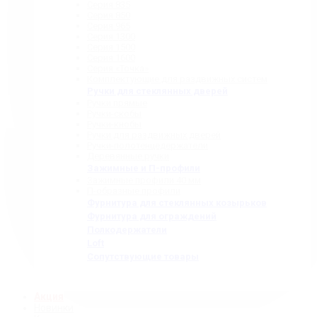
Серия 835
Серия 850
Серия 965
Серия 1300
Серия 1500
Серия 1600
Серия «Точка»
Комплектующие для раздвижных систем
Ручки для стеклянных дверей
Ручки прямые
Ручки-скобы
Ручки-кнобы
Ручки для раздвижных дверей
Ручки-полотенцедержатели
Деревянные ручки
Зажимные и П-профили
Зажимные профили 40 мм
П-образные профили
Фурнитура для стеклянных козырьков
Фурнитура для ограждений
Полкодержатели
Loft
Сопутствующие товары
Акция
Новинки