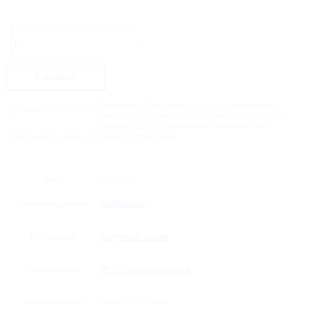
Количество
товара
-
+
GM-
647-
L-
В корзину
CP
Дверной
стопор
Премиум.
Дверной стопор с резиновым
Артикул:
GM-647-L-CP
левый
демпфером. Левый. Установка на стекло «в
180˚
зажим». Для ограничения распахивания
стеклянной двери душевых ограждений.
Вес
0.106 кг
Производитель
GalsMaster
Материал
латунный сплав
Исполнение
CP — глянцевый хром
Особенности
левый, в зажим