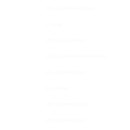
PSS — полированная сталь
C — хром
SNP — под шлиф нерж
SSS — шлифованная нержавейка
BR — античная бронза
BL — черный
GM — оружейная сталь
MW — матовый белый