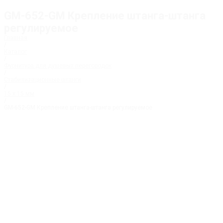
GM-652-GM Крепление штанга-штанга
регулируемое
Главная
/
Каталог
/
Фурнитура для душевых перегородок
/
Стабилизационные штанги
/
15 х 15 мм
/
GM-652-GM Крепление штанга-штанга регулируемое