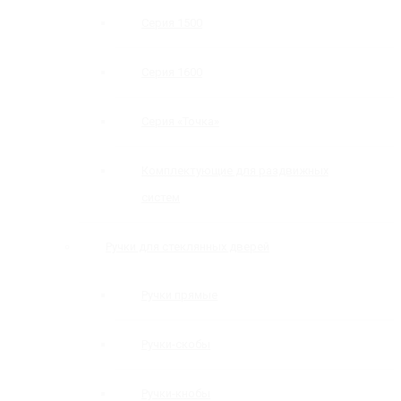
Серия 1500
Серия 1600
Серия «Точка»
Комплектующие для раздвижных
систем
Ручки для стеклянных дверей
Ручки прямые
Ручки-скобы
Ручки-кнобы