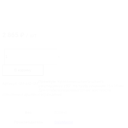
2 865
₽
/ шт
Количество
товара
-
+
GM-
652-
GM
В корзину
Крепление
штанга-
штанга
Премиум.
Крепление штанга-штанга
Артикул:
GM-652-GM
регулируемое
регулируемое ±90˚. На трубу сечением 15 х 15 мм.
Для стабилизационных штанг жесткости
стеклянных душевых ограждений.
Вес
0.206 кг
Производитель
GalsMaster