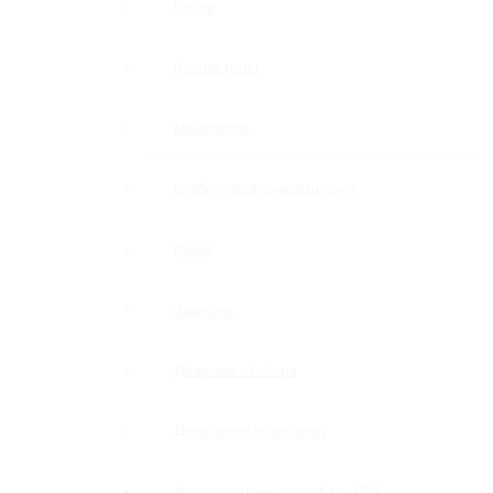
Петли
Коннекторы
Монопетли
Стабилизационные штанги
Ручки
Защелки
Дверные стопора
Держатели полотенец
Уплотнительные профили ПВХ