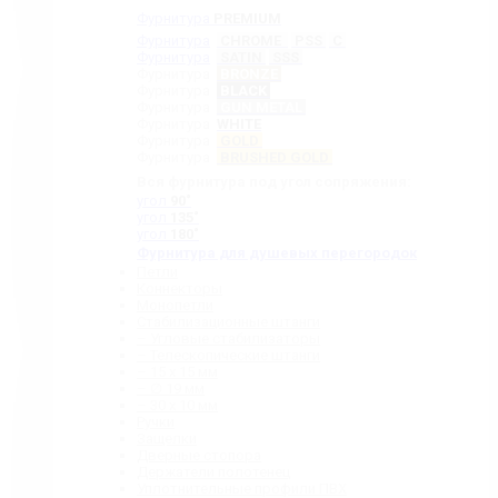
Фурнитура
PREMIUM
Фурнитура
CHROME
PSS
C
Фурнитура
SATIN
SSS
Фурнитура
BRONZE
Фурнитура
BLACK
Фурнитура
GUN METAL
Фурнитура
WHITE
Фурнитура
GOLD
Фурнитура
BRUSHED GOLD
Вся фурнитура под угол сопряжения:
угол
90˚
угол
135˚
угол
180˚
Фурнитура для душевых перегородок
Петли
Коннекторы
Монопетли
Стабилизационные штанги
– Угловые стабилизаторы
– Телескопические штанги
– 15 х 15 мм
– ∅ 19 мм
– 30 x 10 мм
Ручки
Защелки
Дверные стопора
Держатели полотенец
Уплотнительные профили ПВХ