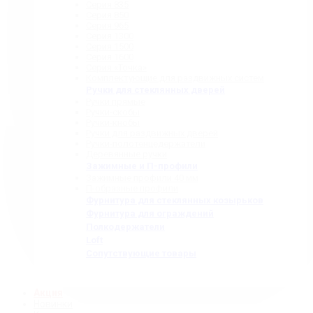
Серия 835
Серия 850
Серия 965
Серия 1300
Серия 1500
Серия 1600
Серия «Точка»
Комплектующие для раздвижных систем
Ручки для стеклянных дверей
Ручки прямые
Ручки-скобы
Ручки-кнобы
Ручки для раздвижных дверей
Ручки-полотенцедержатели
Деревянные ручки
Зажимные и П-профили
Зажимные профили 40 мм
П-образные профили
Фурнитура для стеклянных козырьков
Фурнитура для ограждений
Полкодержатели
Loft
Сопутствующие товары
Акция
Новинки