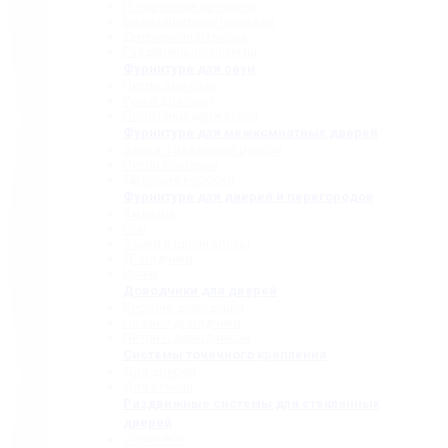
П-образные профили
Водозащитные порожки
Дверные притворы
Раздвижные системы
Фурнитура для саун
Петли для саун
Ручки для саун
Полотенцедержатели
Фурнитура для межкомнатных дверей
Замки с нажимной ручкой
Петли боковые
Дверные коробки
Фурнитура для дверей и перегородок
Фитинги
Оси
Замки и шпингалеты
Доводчики
Ручки
Доводчики для дверей
Верхние доводчики
Нижние доводчики
Петли с доводчиком
Системы точечного крепления
Для дверей
Для стекла
Раздвижные системы для стеклянных
дверей
Серия 808