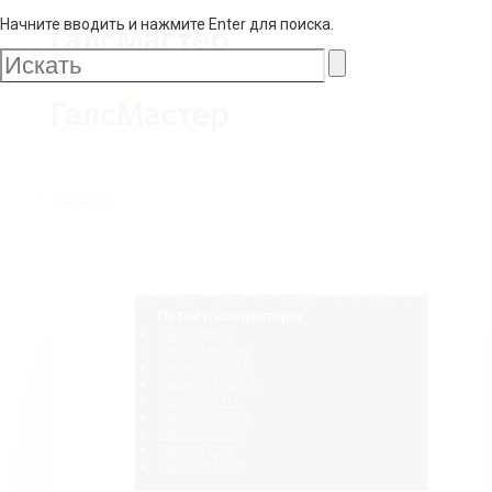
Начните вводить и нажмите Enter для поиска.
Галс
Мастер
Галс
Каталог
Мастер
Фурнитура для стеклянных конструкций
Петли и коннекторы
Серия NIKA
Серия MERLIN
Серия NORMA
Серия SANDRA
Серия JOAN
Серия GLORIA
Серия SOFIA
Серия ELLA
Серия NAOMI