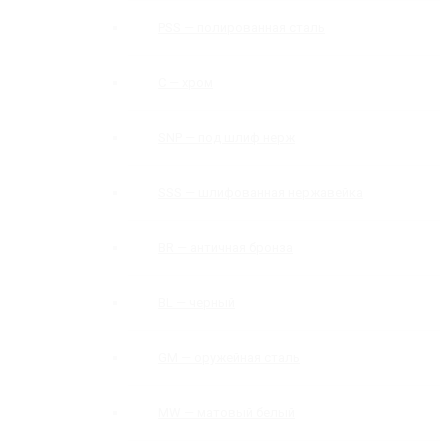
PSS — полированная сталь
C — хром
SNP — под шлиф нерж
SSS — шлифованная нержавейка
BR — античная бронза
BL — черный
GM — оружейная сталь
MW — матовый белый