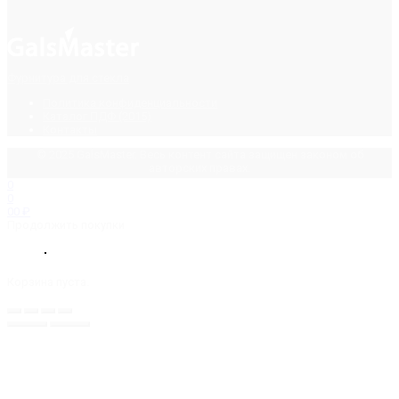
Фурнитура для стекла
Политика конфиденциальности
Каталог ПДФ (2015)
Контакты
© 2025 GalsMaster. Весь контент сайта защищен законом об
авторских правах.
0
0
0
0
₽
Продолжить покупки
Корзина пуста.