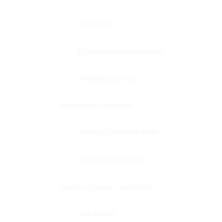
Ручки-купе
Ручки-полотенцедержатели
Деревянные ручки
Зажимные и П-профили
Зажимные профили 40 мм
П-образные профили
Системы точечного крепления
Для дверей