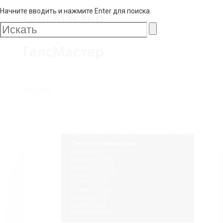
Начните вводить и нажмите Enter для поиска.
Галс
Мастер
Галс
Каталог
Мастер
Фурнитура для стеклянных конструкций
Петли и коннекторы
Серия NIKA
Серия MERLIN
Серия NORMA
Серия SANDRA
Серия JOAN
Серия GLORIA
Серия SOFIA
Серия ELLA
Серия NAOMI