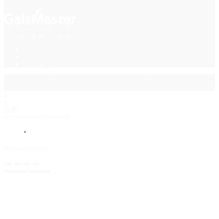
Фурнитура для стекла
Политика конфиденциальности
Каталог ПДФ (2015)
Контакты
© 2025 GalsMaster. Весь контент сайта защищен законом об
авторских правах.
0
0
0
0
₽
Продолжить покупки
Корзина пуста.