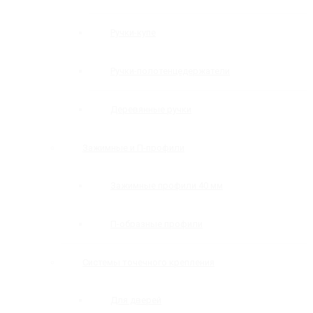
Ручки-купе
Ручки-полотенцедержатели
Деревянные ручки
Зажимные и П-профили
Зажимные профили 40 мм
П-образные профили
Системы точечного крепления
Для дверей