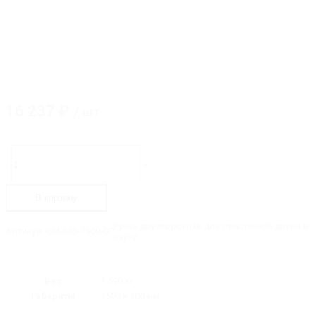
16 237
₽
/ шт
Количество
товара
-
+
GM-
685-
1500-
В корзину
CP
Ручка
деревянная
Ручка двусторонняя для стеклянной двери в
Артикул:
GM-685-1500-CP
для
сауну.
сауны,
длина
-
1500
Вес
1.590 кг
мм
Габариты
1500 × 100 мм