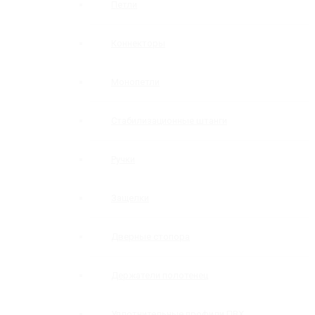
Петли
Коннекторы
Монопетли
Стабилизационные штанги
Ручки
Защелки
Дверные стопора
Держатели полотенец
Уплотнительные профили ПВХ