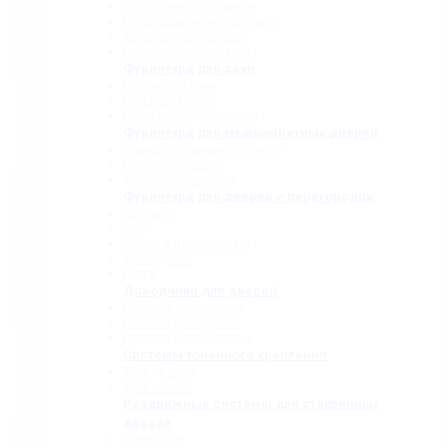
П-образные профили
Водозащитные порожки
Дверные притворы
Раздвижные системы
Фурнитура для саун
Петли для саун
Ручки для саун
Полотенцедержатели
Фурнитура для межкомнатных дверей
Замки с нажимной ручкой
Петли боковые
Дверные коробки
Фурнитура для дверей и перегородок
Фитинги
Оси
Замки и шпингалеты
Доводчики
Ручки
Доводчики для дверей
Верхние доводчики
Нижние доводчики
Петли с доводчиком
Системы точечного крепления
Для дверей
Для стекла
Раздвижные системы для стеклянных
дверей
Серия 808