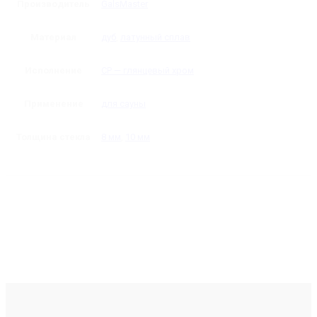
Производитель
GalsMaster
Материал
дуб
,
латунный сплав
Исполнение
CP — глянцевый хром
Применение
для сауны
Толщина стекла
8 мм
,
10 мм