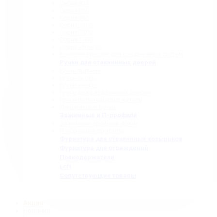
Серия 835
Серия 850
Серия 965
Серия 1300
Серия 1500
Серия 1600
Серия «Точка»
Комплектующие для раздвижных систем
Ручки для стеклянных дверей
Ручки прямые
Ручки-скобы
Ручки-кнобы
Ручки для раздвижных дверей
Ручки-полотенцедержатели
Деревянные ручки
Зажимные и П-профили
Зажимные профили 40 мм
П-образные профили
Фурнитура для стеклянных козырьков
Фурнитура для ограждений
Полкодержатели
Loft
Сопутствующие товары
Акция
Новинки