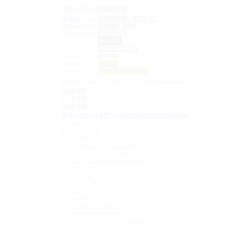
Фурнитура
PREMIUM
Фурнитура
CHROME
PSS
C
Фурнитура
SATIN
SSS
Фурнитура
BRONZE
Фурнитура
BLACK
Фурнитура
GUN METAL
Фурнитура
WHITE
Фурнитура
GOLD
Фурнитура
BRUSHED GOLD
Вся фурнитура под угол сопряжения:
угол
90˚
угол
135˚
угол
180˚
Фурнитура для душевых перегородок
Петли
Коннекторы
Монопетли
Стабилизационные штанги
– Угловые стабилизаторы
– Телескопические штанги
– 15 х 15 мм
– ∅ 19 мм
– 30 x 10 мм
Ручки
Защелки
Дверные стопора
Держатели полотенец
Уплотнительные профили ПВХ