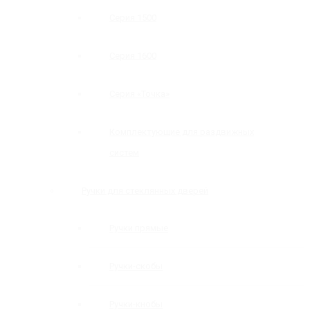
Серия 1500
Серия 1600
Серия «Точка»
Комплектующие для раздвижных
систем
Ручки для стеклянных дверей
Ручки прямые
Ручки-скобы
Ручки-кнобы