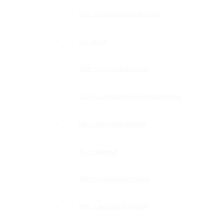
PSS — полированная сталь
C — хром
SNP — под шлиф нерж
SSS — шлифованная нержавейка
BR — античная бронза
BL — черный
GM — оружейная сталь
MW — матовый белый