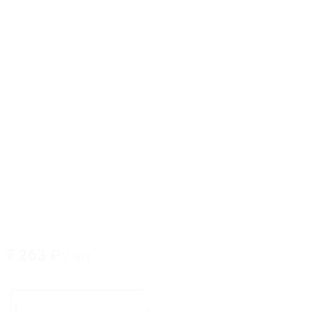
7 263
₽
/ шт
Количество
товара
-
+
GM-