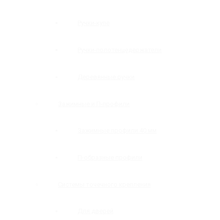
Ручки-купе
Ручки-полотенцедержатели
Деревянные ручки
Зажимные и П-профили
Зажимные профили 40 мм
П-образные профили
Системы точечного крепления
Для дверей