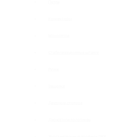
Петли
Коннекторы
Монопетли
Стабилизационные штанги
Ручки
Защелки
Дверные стопора
Держатели полотенец
Уплотнительные профили ПВХ