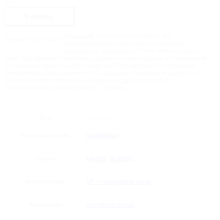
704-
CP
В корзину
NAOMI
Петля
стекло-
Премиум.
Петля стекло-стекло 90˚
Артикул:
GM-704-CP
стекло
декоративными крышками на защелках.
90˚
Зеркальная полировка. Петля маятникового
с
типа. Для дверей стеклянных душевых перегородок и ограждений.
регулировкой
Открывание двери на 180 градусов. Регулировка 0° положения.
0-
Функция самозакрывания от 25 градусов. Фиксация в закрытом
положения
положении. Максимальная нагрузка на две петли: 45 кг.
Максимальная ширина полотна: 914 мм.
Вес
1.235 кг
Производитель
GalsMaster
Серия
NAOMI
,
CLASSIC
Исполнение
CP — глянцевый хром
Материал
латунный сплав