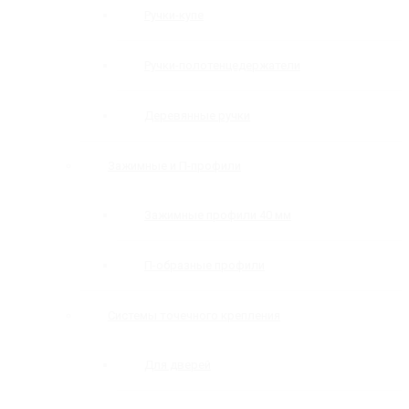
Ручки-купе
Ручки-полотенцедержатели
Деревянные ручки
Зажимные и П-профили
Зажимные профили 40 мм
П-образные профили
Системы точечного крепления
Для дверей