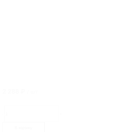
2 288
₽
/ шт
Количество
товара
-
+
GM-
728-
CP
В корзину
Коннектор