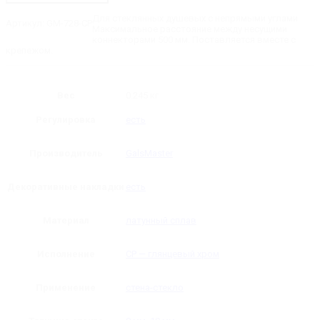
стена-
стекло
Для стеклянных душевых с непрямыми углами.
Артикул:
GM-728-CP
90˚
Максимальное расстояние между несущими
регулируемый
коннекторами 500 мм. Поставляется вместе с
(60˚-100˚)
крепежом.
Вес
0.245 кг
Регулировка
есть
Производитель
GalsMaster
Декоративные накладки
есть
Материал
латунный сплав
Исполнение
CP — глянцевый хром
Применение
стена-стекло