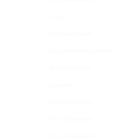
C — хром
SNP — под шлиф нерж
SSS — шлифованная нержавейка
BR — античная бронза
BL — черный
GM — оружейная сталь
MW — матовый белый
GOLD — глянцевое золото