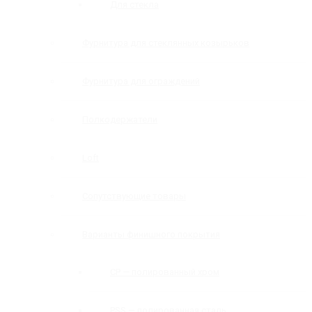
Для стекла
Фурнитура для стеклянных козырьков
Фурнитура для ограждений
Полкодержатели
Loft
Сопутствующие товары
Варианты финишного покрытия
CP — полированный хром
PSS — полированная сталь