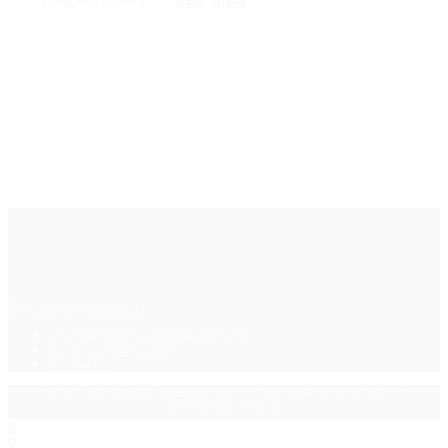
Толщина стекла
8 мм
,
10 мм
Фурнитура для стекла
Политика конфиденциальности
Каталог ПДФ (2015)
Контакты
© 2025 GalsMaster. Весь контент сайта защищен законом об
авторских правах.
0
0