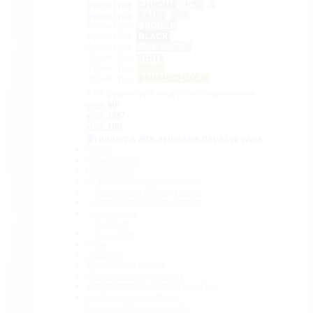
Фурнитура
CHROME
PSS
C
Фурнитура
SATIN
SSS
Фурнитура
BRONZE
Фурнитура
BLACK
Фурнитура
GUN METAL
Фурнитура
WHITE
Фурнитура
GOLD
Фурнитура
BRUSHED GOLD
Вся фурнитура под угол сопряжения:
угол
90˚
угол
135˚
угол
180˚
Фурнитура для душевых перегородок
Петли
Коннекторы
Монопетли
Стабилизационные штанги
– Угловые стабилизаторы
– Телескопические штанги
– 15 х 15 мм
– ∅ 19 мм
– 30 x 10 мм
Ручки
Защелки
Дверные стопора
Держатели полотенец
Уплотнительные профили ПВХ
П-образные профили
Водозащитные порожки