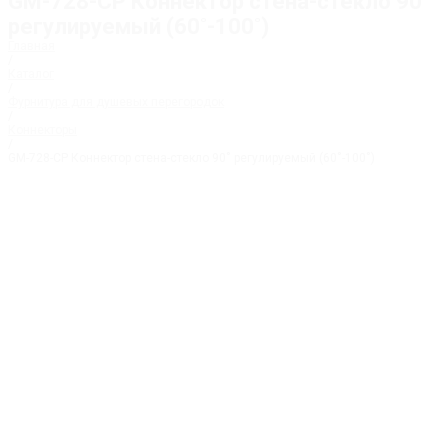
GM-728-CP Коннектор стена-стекло 90˚
регулируемый (60˚-100˚)
Главная
/
Каталог
/
Фурнитура для душевых перегородок
/
Коннекторы
/
GM-728-CP Коннектор стена-стекло 90˚ регулируемый (60˚-100˚)