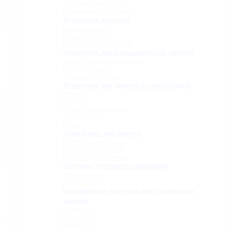
Дверные притворы
Раздвижные системы
Фурнитура для саун
Петли для саун
Ручки для саун
Полотенцедержатели
Фурнитура для межкомнатных дверей
Замки с нажимной ручкой
Петли боковые
Дверные коробки
Фурнитура для дверей и перегородок
Фитинги
Оси
Замки и шпингалеты
Доводчики
Ручки
Доводчики для дверей
Верхние доводчики
Нижние доводчики
Петли с доводчиком
Системы точечного крепления
Для дверей
Для стекла
Раздвижные системы для стеклянных
дверей
Серия 808
Серия 835
Серия 850