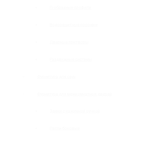
П-образные профили
Водозащитные порожки
Дверные притворы
Раздвижные системы
Фурнитура для саун
Фурнитура для межкомнатных дверей
Замки с нажимной ручкой
Петли боковые