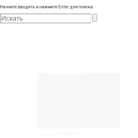
Начните вводить и нажмите Enter для поиска.
Галс
Мастер
Галс
Каталог
Мастер
Фурнитура для стеклянных конструкций
Петли и коннекторы
Серия NIKA
Серия MERLIN
Серия NORMA
Серия SANDRA
Серия JOAN
Серия GLORIA
Серия SOFIA
Серия ELLA
Серия NAOMI
Фурнитура
PREMIUM