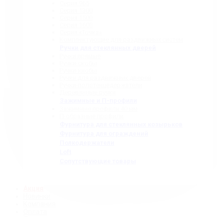
Серия 965
Серия 1300
Серия 1500
Серия 1600
Серия «Точка»
Комплектующие для раздвижных систем
Ручки для стеклянных дверей
Ручки прямые
Ручки-скобы
Ручки-кнобы
Ручки для раздвижных дверей
Ручки-полотенцедержатели
Деревянные ручки
Зажимные и П-профили
Зажимные профили 40 мм
П-образные профили
Фурнитура для стеклянных козырьков
Фурнитура для ограждений
Полкодержатели
Loft
Сопутствующие товары
Акция
Новинки
Компания
Оплата