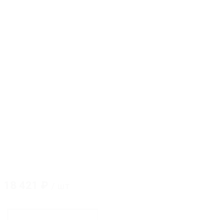
18 421
₽
/ шт
Количество
товара