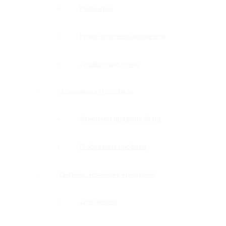
Ручки-купе
Ручки-полотенцедержатели
Деревянные ручки
Зажимные и П-профили
Зажимные профили 40 мм
П-образные профили
Системы точечного крепления
Для дверей