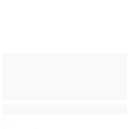
Фурнитура для стекла
Политика конфиденциальности
Каталог ПДФ (2015)
Контакты
© 2025 GalsMaster. Весь контент сайта защищен законом об
авторских правах.
0
0
0
0
₽