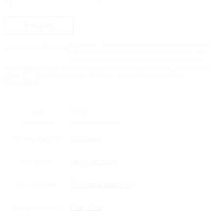
-
+
GM-
777-
R-
В корзину
CP
Угловой
стабилизатор,
Премиум.
Угловой стабилизатор стена-стекло.
Артикул:
GM-777-R-CP
стена-
Крепление к стеклу на зажимных винтах — без
стекло
сверления отверстий в стекле. Зажимные и
90˚
крепежные винты скрыты декоративными накладками. Крепление к
правый,
стене 90˚. Для обеспечения жесткости стеклянных душевых
длина
ограждений.
-
300
мм
Вес
1.680 кг
Габариты
300 × 150 × 25 мм
Производитель
GalsMaster
Материал
латунный сплав
Исполнение
CP — глянцевый хром
Толщина стекла
8 мм
,
10 мм