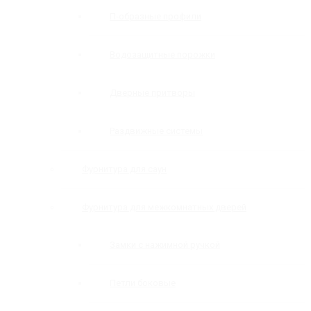
П-образные профили
Водозащитные порожки
Дверные притворы
Раздвижные системы
Фурнитура для саун
Фурнитура для межкомнатных дверей
Замки с нажимной ручкой
Петли боковые