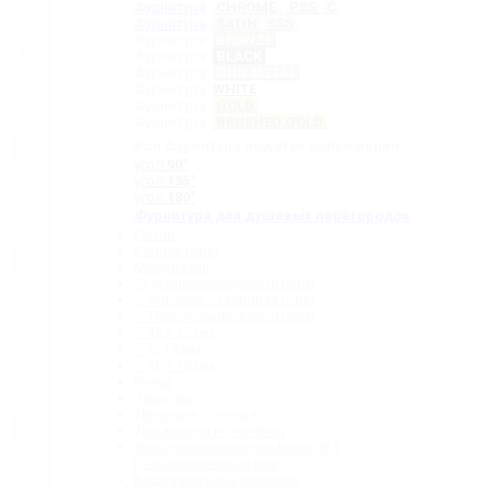
Фурнитура
CHROME
PSS
C
Фурнитура
SATIN
SSS
Фурнитура
BRONZE
Фурнитура
BLACK
Фурнитура
GUN METAL
Фурнитура
WHITE
Фурнитура
GOLD
Фурнитура
BRUSHED GOLD
Вся фурнитура под угол сопряжения:
угол
90˚
угол
135˚
угол
180˚
Фурнитура для душевых перегородок
Петли
Коннекторы
Монопетли
Стабилизационные штанги
– Угловые стабилизаторы
– Телескопические штанги
– 15 х 15 мм
– ∅ 19 мм
– 30 x 10 мм
Ручки
Защелки
Дверные стопора
Держатели полотенец
Уплотнительные профили ПВХ
П-образные профили
Водозащитные порожки