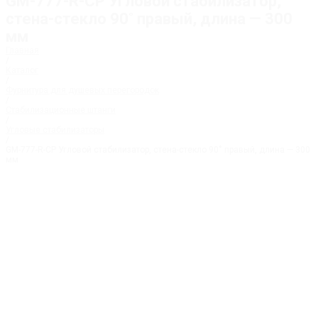
GM-777-R-CP Угловой стабилизатор,
стена-стекло 90˚ правый, длина — 300
мм
Главная
/
Каталог
/
Фурнитура для душевых перегородок
/
Стабилизационные штанги
/
Угловые стабилизаторы
/
GM-777-R-CP Угловой стабилизатор, стена-стекло 90˚ правый, длина — 300
мм