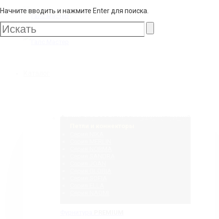
Начните вводить и нажмите Enter для поиска.
Галс
Мастер
Галс
Каталог
Мастер
Фурнитура для стеклянных конструкций
Петли и коннекторы
Серия NIKA
Серия MERLIN
Серия NORMA
Серия SANDRA
Серия JOAN
Серия GLORIA
Серия SOFIA
Серия ELLA
Серия NAOMI
Фурнитура
PREMIUM