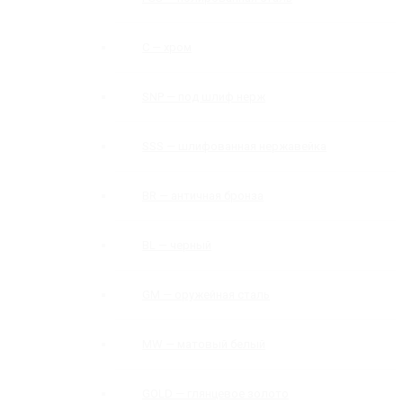
C — хром
SNP — под шлиф нерж
SSS — шлифованная нержавейка
BR — античная бронза
BL — черный
GM — оружейная сталь
MW — матовый белый
GOLD — глянцевое золото