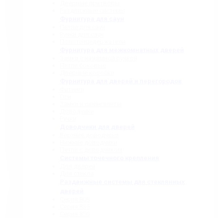
Дверные притворы
Раздвижные системы
Фурнитура для саун
Петли для саун
Ручки для саун
Полотенцедержатели
Фурнитура для межкомнатных дверей
Замки с нажимной ручкой
Петли боковые
Дверные коробки
Фурнитура для дверей и перегородок
Фитинги
Оси
Замки и шпингалеты
Доводчики
Ручки
Доводчики для дверей
Верхние доводчики
Нижние доводчики
Петли с доводчиком
Системы точечного крепления
Для дверей
Для стекла
Раздвижные системы для стеклянных
дверей
Серия 808
Серия 835
Серия 850