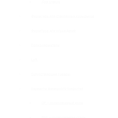
Для стекла
Фурнитура для стеклянных козырьков
Фурнитура для ограждений
Полкодержатели
Loft
Сопутствующие товары
Варианты финишного покрытия
CP — полированный хром
PSS — полированная сталь