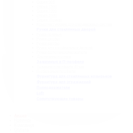
Серия 965
Серия 1300
Серия 1500
Серия 1600
Серия «Точка»
Комплектующие для раздвижных систем
Ручки для стеклянных дверей
Ручки прямые
Ручки-скобы
Ручки-кнобы
Ручки для раздвижных дверей
Ручки-полотенцедержатели
Деревянные ручки
Зажимные и П-профили
Зажимные профили 40 мм
П-образные профили
Фурнитура для стеклянных козырьков
Фурнитура для ограждений
Полкодержатели
Loft
Сопутствующие товары
Акция
Новинки
Компания
Оплата