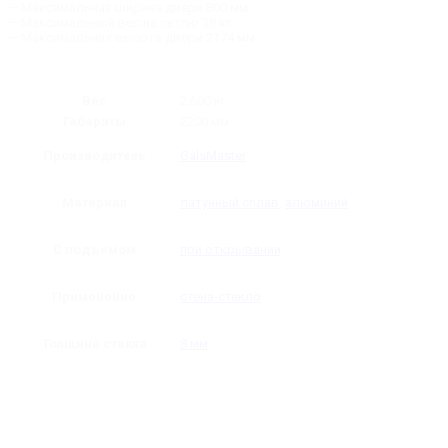
— Максимальная ширина двери 800 мм.
— Максимальный вес на петлю 38 кг.
— Максимальная высота двери 2174 мм.
Вес
2.600 кг
Габариты
2200 мм
Производитель
GalsMaster
Материал
латунный сплав
,
алюминий
С подъемом
при открывании
Применение
стена-стекло
Толщина стекла
8 мм