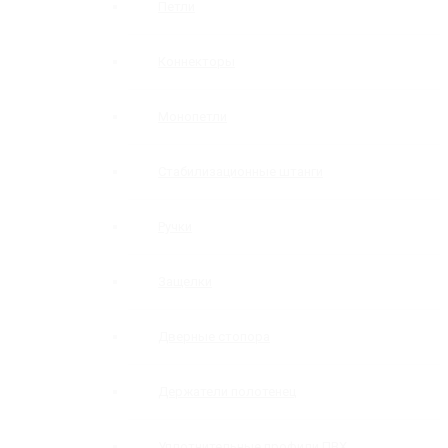
Петли
Коннекторы
Монопетли
Стабилизационные штанги
Ручки
Защелки
Дверные стопора
Держатели полотенец
Уплотнительные профили ПВХ