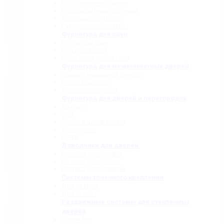
П-образные профили
Водозащитные порожки
Дверные притворы
Раздвижные системы
Фурнитура для саун
Петли для саун
Ручки для саун
Полотенцедержатели
Фурнитура для межкомнатных дверей
Замки с нажимной ручкой
Петли боковые
Дверные коробки
Фурнитура для дверей и перегородок
Фитинги
Оси
Замки и шпингалеты
Доводчики
Ручки
Доводчики для дверей
Верхние доводчики
Нижние доводчики
Петли с доводчиком
Системы точечного крепления
Для дверей
Для стекла
Раздвижные системы для стеклянных
дверей
Серия 808