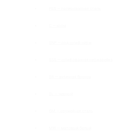
PSS — полированная сталь
C — хром
SNP — под шлиф нерж
SSS — шлифованная нержавейка
BR — античная бронза
BL — черный
GM — оружейная сталь
MW — матовый белый