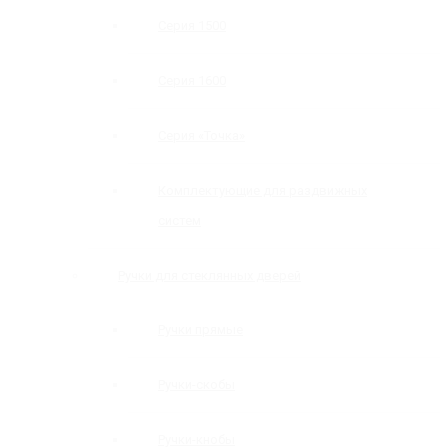
Серия 1500
Серия 1600
Серия «Точка»
Комплектующие для раздвижных
систем
Ручки для стеклянных дверей
Ручки прямые
Ручки-скобы
Ручки-кнобы