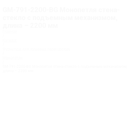
GM-791-2200-BG Монопетля стена-
стекло с подъемным механизмом,
длина – 2200 мм
Главная
/
Каталог
/
Фурнитура для душевых перегородок
/
Монопетли
/
GM-791-2200-BG Монопетля стена-стекло с подъемным механизмом,
длина – 2200 мм