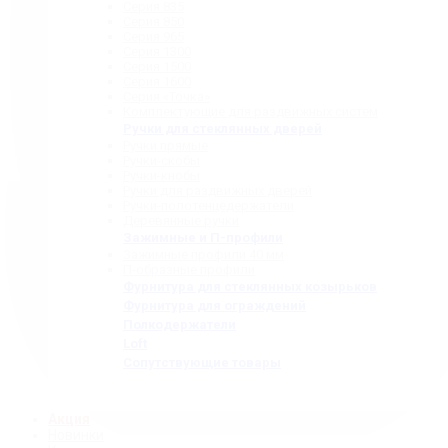
Серия 835
Серия 850
Серия 965
Серия 1300
Серия 1500
Серия 1600
Серия «Точка»
Комплектующие для раздвижных систем
Ручки для стеклянных дверей
Ручки прямые
Ручки-скобы
Ручки-кнобы
Ручки для раздвижных дверей
Ручки-полотенцедержатели
Деревянные ручки
Зажимные и П-профили
Зажимные профили 40 мм
П-образные профили
Фурнитура для стеклянных козырьков
Фурнитура для ограждений
Полкодержатели
Loft
Сопутствующие товары
Акция
Новинки