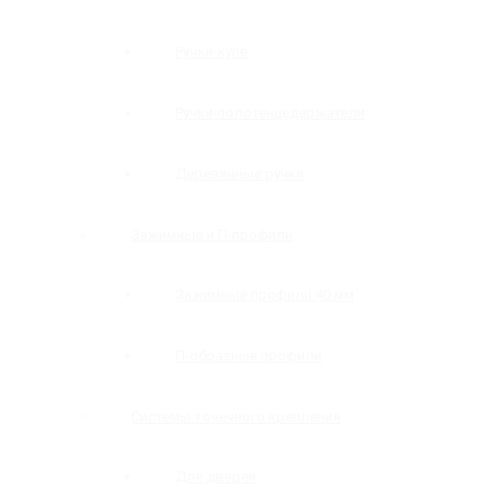
Ручки-купе
Ручки-полотенцедержатели
Деревянные ручки
Зажимные и П-профили
Зажимные профили 40 мм
П-образные профили
Системы точечного крепления
Для дверей