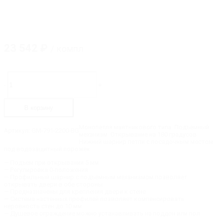
23 542
₽
/ компл
Количество
товара
-
+
GM-
791-
2200-
В корзину
BG
Монопетля
стена-
Монопетля маятникового типа. Подъемный
Артикул:
GM-791-2200-BG
стекло
механизм. Открывание на 180 градусов.
с
Нижний шарнир петли с посадочным местом
подъемным
под водозащитный порожек.
механизмом,
длина
— Подъем при открывании 5 мм.
–
— Регулировка 0-положения.
2200
— Профильный шарнир с подъёмным механизмом позволяет
мм
открывать двери в обе стороны.
— Предназначены для крепления двери к стене.
— Система настенных профилей позволяет компенсировать
неровность стен до 10 мм.
— Душевое ограждение можно устанавливать на поддон или пол.