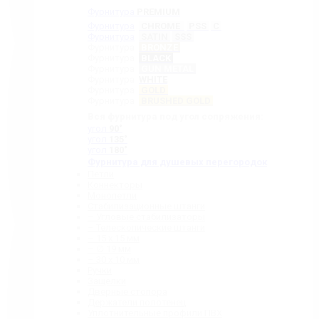
Фурнитура
PREMIUM
Фурнитура
CHROME
PSS
C
Фурнитура
SATIN
SSS
Фурнитура
BRONZE
Фурнитура
BLACK
Фурнитура
GUN METAL
Фурнитура
WHITE
Фурнитура
GOLD
Фурнитура
BRUSHED GOLD
Вся фурнитура под угол сопряжения:
угол
90˚
угол
135˚
угол
180˚
Фурнитура для душевых перегородок
Петли
Коннекторы
Монопетли
Стабилизационные штанги
– Угловые стабилизаторы
– Телескопические штанги
– 15 х 15 мм
– ∅ 19 мм
– 30 x 10 мм
Ручки
Защелки
Дверные стопора
Держатели полотенец
Уплотнительные профили ПВХ