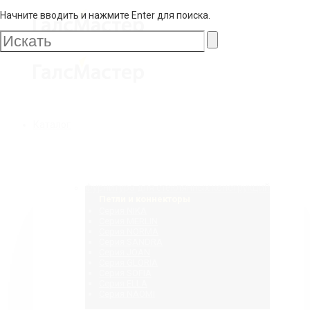
Начните вводить и нажмите Enter для поиска.
Галс
Мастер
Галс
Каталог
Мастер
Фурнитура для стеклянных конструкций
Петли и коннекторы
Серия NIKA
Серия MERLIN
Серия NORMA
Серия SANDRA
Серия JOAN
Серия GLORIA
Серия SOFIA
Серия ELLA
Серия NAOMI