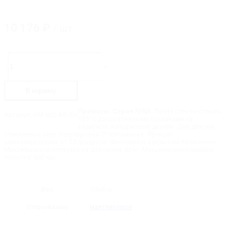
10 176
₽
/ шт
Количество
товара
-
+
GM-
802-
AB-
В корзину
SN
NIKA
Петля
Премиум. Серия NIKA.
Петля стекло-стекло
Артикул:
GM-802-AB-SN
стекло-
135˚ с декоративными крышками на
стекло
защелках. Квадратный дизайн. Для дверей
135˚
стеклянных саун. Регулировка 0° положения. Функция
с
самозакрывания от 25 градусов. Фиксация в закрытом положении.
регулировкой
Максимальная нагрузка на две петли: 45 кг. Максимальная ширина
0-
полотна: 850 мм.
положения
(для
сауны)
Вес
0.606 кг
Открывание
маятниковое