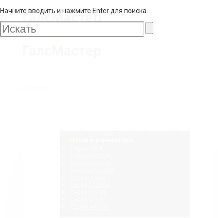
Начните вводить и нажмите Enter для поиска.
Галс
Мастер
Галс
Каталог
Мастер
Фурнитура для стеклянных конструкций
Петли и коннекторы
Серия NIKA
Серия MERLIN
Серия NORMA
Серия SANDRA
Серия JOAN
Серия GLORIA
Серия SOFIA
Серия ELLA
Серия NAOMI