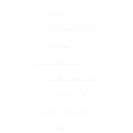
Ручки-купе
Ручки-полотенцедержатели
Деревянные ручки
Зажимные и П-профили
Зажимные профили 40 мм
П-образные профили
Системы точечного крепления
Для дверей