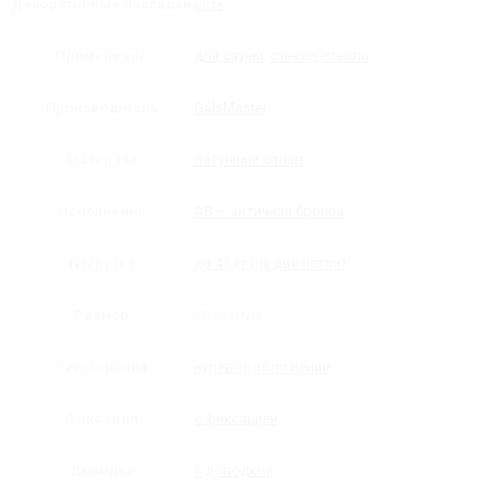
Декоративные накладки
есть
Применение
для сауны
,
стекло-стекло
Производитель
GalsMaster
Материал
латунный сплав
Исполнение
AB — античная бронза
Нагрузка
до 45 кг (на две петли)
Размер
70 х 60 мм
Регулировка
нулевое положение
Фиксация
с фиксацией
Доводка
с доводкой