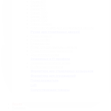
Серия 835
Серия 850
Серия 965
Серия 1300
Серия 1500
Серия 1600
Серия «Точка»
Комплектующие для раздвижных систем
Ручки для стеклянных дверей
Ручки прямые
Ручки-скобы
Ручки-кнобы
Ручки для раздвижных дверей
Ручки-полотенцедержатели
Деревянные ручки
Зажимные и П-профили
Зажимные профили 40 мм
П-образные профили
Фурнитура для стеклянных козырьков
Фурнитура для ограждений
Полкодержатели
Loft
Сопутствующие товары
Акция
Новинки