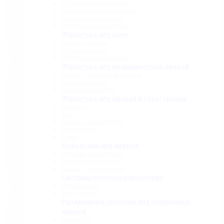
П-образные профили
Водозащитные порожки
Дверные притворы
Раздвижные системы
Фурнитура для саун
Петли для саун
Ручки для саун
Полотенцедержатели
Фурнитура для межкомнатных дверей
Замки с нажимной ручкой
Петли боковые
Дверные коробки
Фурнитура для дверей и перегородок
Фитинги
Оси
Замки и шпингалеты
Доводчики
Ручки
Доводчики для дверей
Верхние доводчики
Нижние доводчики
Петли с доводчиком
Системы точечного крепления
Для дверей
Для стекла
Раздвижные системы для стеклянных
дверей
Серия 808