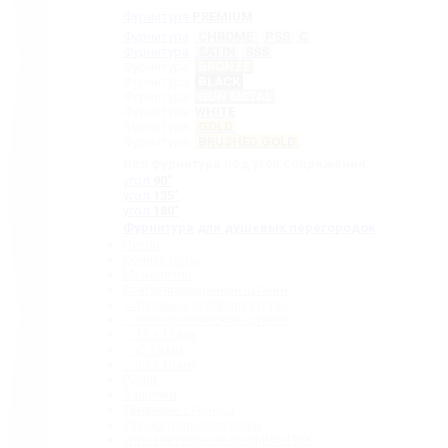
Фурнитура
PREMIUM
Фурнитура
CHROME
PSS
C
Фурнитура
SATIN
SSS
Фурнитура
BRONZE
Фурнитура
BLACK
Фурнитура
GUN METAL
Фурнитура
WHITE
Фурнитура
GOLD
Фурнитура
BRUSHED GOLD
Вся фурнитура под угол сопряжения:
угол
90˚
угол
135˚
угол
180˚
Фурнитура для душевых перегородок
Петли
Коннекторы
Монопетли
Стабилизационные штанги
– Угловые стабилизаторы
– Телескопические штанги
– 15 х 15 мм
– ∅ 19 мм
– 30 x 10 мм
Ручки
Защелки
Дверные стопора
Держатели полотенец
Уплотнительные профили ПВХ