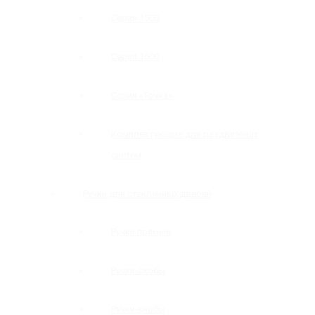
Серия 1500
Серия 1600
Серия «Точка»
Комплектующие для раздвижных
систем
Ручки для стеклянных дверей
Ручки прямые
Ручки-скобы
Ручки-кнобы