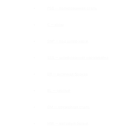
PSS — полированная сталь
C — хром
SNP — под шлиф нерж
SSS — шлифованная нержавейка
BR — античная бронза
BL — черный
GM — оружейная сталь
MW — матовый белый