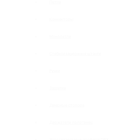
Петли
Коннекторы
Монопетли
Стабилизационные штанги
Ручки
Защелки
Дверные стопора
Держатели полотенец
Уплотнительные профили ПВХ