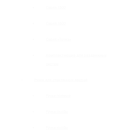
Серия 1500
Серия 1600
Серия «Точка»
Комплектующие для раздвижных
систем
Ручки для стеклянных дверей
Ручки прямые
Ручки-скобы
Ручки-кнобы