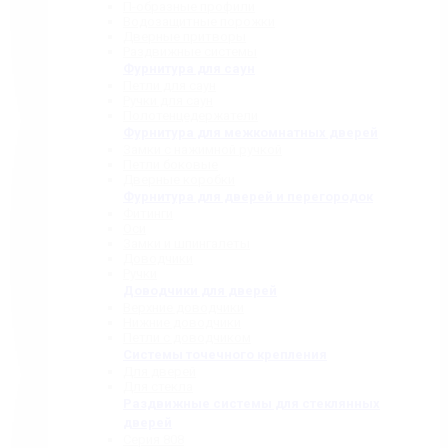
П-образные профили
Водозащитные порожки
Дверные притворы
Раздвижные системы
Фурнитура для саун
Петли для саун
Ручки для саун
Полотенцедержатели
Фурнитура для межкомнатных дверей
Замки с нажимной ручкой
Петли боковые
Дверные коробки
Фурнитура для дверей и перегородок
Фитинги
Оси
Замки и шпингалеты
Доводчики
Ручки
Доводчики для дверей
Верхние доводчики
Нижние доводчики
Петли с доводчиком
Системы точечного крепления
Для дверей
Для стекла
Раздвижные системы для стеклянных
дверей
Серия 808