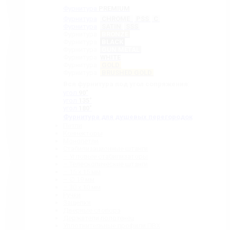
Фурнитура
PREMIUM
Фурнитура
CHROME
PSS
C
Фурнитура
SATIN
SSS
Фурнитура
BRONZE
Фурнитура
BLACK
Фурнитура
GUN METAL
Фурнитура
WHITE
Фурнитура
GOLD
Фурнитура
BRUSHED GOLD
Вся фурнитура под угол сопряжения:
угол
90˚
угол
135˚
угол
180˚
Фурнитура для душевых перегородок
Петли
Коннекторы
Монопетли
Стабилизационные штанги
– Угловые стабилизаторы
– Телескопические штанги
– 15 х 15 мм
– ∅ 19 мм
– 30 x 10 мм
Ручки
Защелки
Дверные стопора
Держатели полотенец
Уплотнительные профили ПВХ