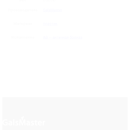
Вес
0.005 кг
Производитель
GalsMaster
Материал
пластик
Исполнение
AB — античная бронза