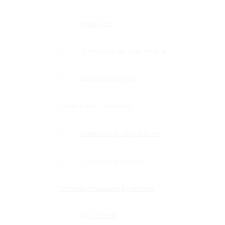
Ручки-купе
Ручки-полотенцедержатели
Деревянные ручки
Зажимные и П-профили
Зажимные профили 40 мм
П-образные профили
Системы точечного крепления
Для дверей