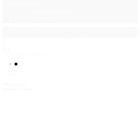
Фурнитура для стекла
Политика конфиденциальности
Каталог ПДФ (2015)
Контакты
© 2025 GalsMaster. Весь контент сайта защищен законом об
авторских правах.
0
0
0
0
₽
Продолжить покупки
Корзина пуста.