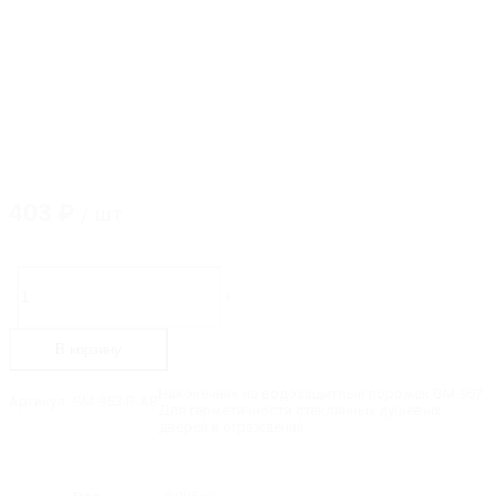
403
₽
/ шт
Количество
товара
-
+
GM-
953-
R-
В корзину
AB
Наконечник
135˚
Наконечник на водозащитный порожек GM-967.
Артикул:
GM-953-R-AB
(правый)
Для герметичности стеклянных душевых
дверей и ограждений.