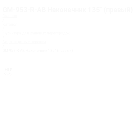
GM-953-R-AB Наконечник 135˚ (правый)
Главная
/
Каталог
/
Фурнитура для душевых перегородок
/
Водозащитные порожки
/
GM-953-R-AB Наконечник 135˚ (правый)