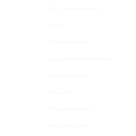
PSS — полированная сталь
C — хром
SNP — под шлиф нерж
SSS — шлифованная нержавейка
BR — античная бронза
BL — черный
GM — оружейная сталь
MW — матовый белый