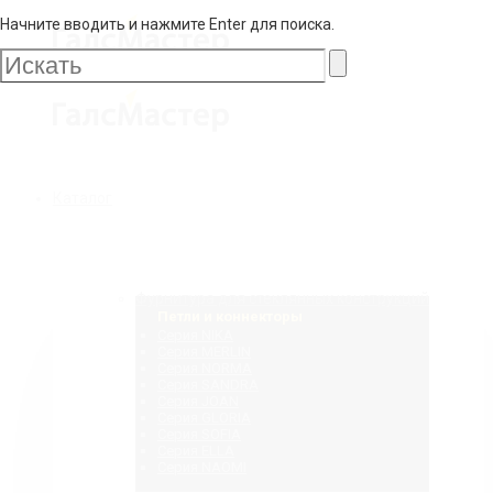
Начните вводить и нажмите Enter для поиска.
Галс
Мастер
Галс
Каталог
Мастер
Фурнитура для стеклянных конструкций
Петли и коннекторы
Серия NIKA
Серия MERLIN
Серия NORMA
Серия SANDRA
Серия JOAN
Серия GLORIA
Серия SOFIA
Серия ELLA
Серия NAOMI