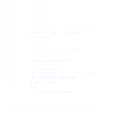
Серия 835
Серия 850
Серия 965
Серия 1300
Серия 1500
Серия 1600
Серия «Точка»
Комплектующие для раздвижных систем
Ручки для стеклянных дверей
Ручки прямые
Ручки-скобы
Ручки-кнобы
Ручки для раздвижных дверей
Ручки-полотенцедержатели
Деревянные ручки
Зажимные и П-профили
Зажимные профили 40 мм
П-образные профили
Фурнитура для стеклянных козырьков
Фурнитура для ограждений
Полкодержатели
Loft
Сопутствующие товары
Акция
Новинки