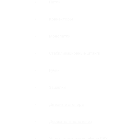
Петли
Коннекторы
Монопетли
Стабилизационные штанги
Ручки
Защелки
Дверные стопора
Держатели полотенец
Уплотнительные профили ПВХ