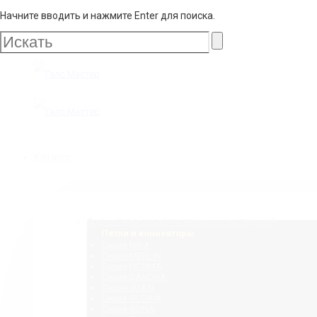
Начните вводить и нажмите Enter для поиска.
Галс
Мастер
Галс
Каталог
Мастер
Фурнитура для стеклянных конструкций
Петли и коннекторы
Серия NIKA
Серия MERLIN
Серия NORMA
Серия SANDRA
Серия JOAN
Серия GLORIA
Серия SOFIA