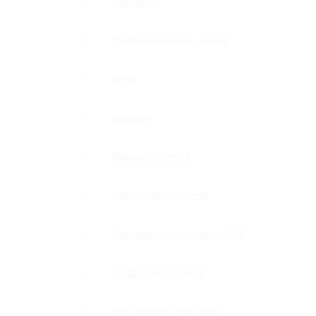
Монопетли
Стабилизационные штанги
Ручки
Защелки
Дверные стопора
Держатели полотенец
Уплотнительные профили ПВХ
П-образные профили
Водозащитные порожки