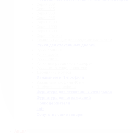
Серия 808
Серия 835
Серия 850
Серия 965
Серия 1300
Серия 1500
Серия 1600
Серия «Точка»
Комплектующие для раздвижных систем
Ручки для стеклянных дверей
Ручки прямые
Ручки-скобы
Ручки-кнобы
Ручки для раздвижных дверей
Ручки-полотенцедержатели
Деревянные ручки
Зажимные и П-профили
Зажимные профили 40 мм
П-образные профили
Фурнитура для стеклянных козырьков
Фурнитура для ограждений
Полкодержатели
Loft
Сопутствующие товары
Акция