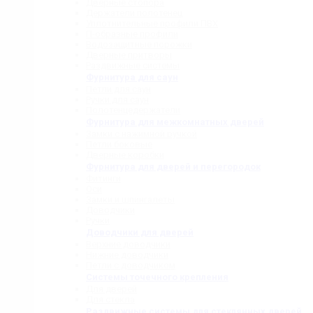
Дверные стопора
Держатели полотенец
Уплотнительные профили ПВХ
П-образные профили
Водозащитные порожки
Дверные притворы
Раздвижные системы
Фурнитура для саун
Петли для саун
Ручки для саун
Полотенцедержатели
Фурнитура для межкомнатных дверей
Замки с нажимной ручкой
Петли боковые
Дверные коробки
Фурнитура для дверей и перегородок
Фитинги
Оси
Замки и шпингалеты
Доводчики
Ручки
Доводчики для дверей
Верхние доводчики
Нижние доводчики
Петли с доводчиком
Системы точечного крепления
Для дверей
Для стекла
Раздвижные системы для стеклянных дверей