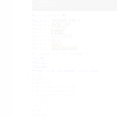
Серия ELLA
Серия NAOMI
Фурнитура
PREMIUM
Фурнитура
CHROME
PSS
C
Фурнитура
SATIN
SSS
Фурнитура
BRONZE
Фурнитура
BLACK
Фурнитура
GUN METAL
Фурнитура
WHITE
Фурнитура
GOLD
Фурнитура
BRUSHED GOLD
Вся фурнитура под угол сопряжения:
угол
90˚
угол
135˚
угол
180˚
Фурнитура для душевых перегородок
Петли
Коннекторы
Монопетли
Стабилизационные штанги
– Угловые стабилизаторы
– Телескопические штанги
– 15 х 15 мм
– ∅ 19 мм
– 30 x 10 мм
Ручки
Защелки