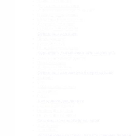
Дверные стопора
Держатели полотенец
Уплотнительные профили ПВХ
П-образные профили
Водозащитные порожки
Дверные притворы
Раздвижные системы
Фурнитура для саун
Петли для саун
Ручки для саун
Полотенцедержатели
Фурнитура для межкомнатных дверей
Замки с нажимной ручкой
Петли боковые
Дверные коробки
Фурнитура для дверей и перегородок
Фитинги
Оси
Замки и шпингалеты
Доводчики
Ручки
Доводчики для дверей
Верхние доводчики
Нижние доводчики
Петли с доводчиком
Системы точечного крепления
Для дверей
Для стекла
Раздвижные системы для стеклянных дверей