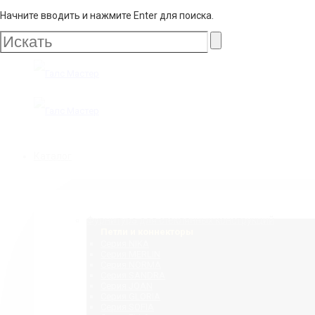
Начните вводить и нажмите Enter для поиска.
Галс
Мастер
Галс
Каталог
Мастер
Фурнитура для стеклянных конструкций
Петли и коннекторы
Серия NIKA
Серия MERLIN
Серия NORMA
Серия SANDRA
Серия JOAN
Серия GLORIA
Серия SOFIA