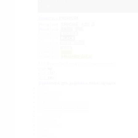
Серия ELLA
Серия NAOMI
Фурнитура
PREMIUM
Фурнитура
CHROME
PSS
C
Фурнитура
SATIN
SSS
Фурнитура
BRONZE
Фурнитура
BLACK
Фурнитура
GUN METAL
Фурнитура
WHITE
Фурнитура
GOLD
Фурнитура
BRUSHED GOLD
Вся фурнитура под угол сопряжения:
угол
90˚
угол
135˚
угол
180˚
Фурнитура для душевых перегородок
Петли
Коннекторы
Монопетли
Стабилизационные штанги
– Угловые стабилизаторы
– Телескопические штанги
– 15 х 15 мм
– ∅ 19 мм
– 30 x 10 мм
Ручки
Защелки