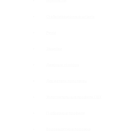
Монопетли
Стабилизационные штанги
Ручки
Защелки
Дверные стопора
Держатели полотенец
Уплотнительные профили ПВХ
П-образные профили
Водозащитные порожки