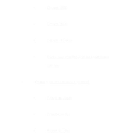
Серия 1500
Серия 1600
Серия «Точка»
Комплектующие для раздвижных
систем
Ручки для стеклянных дверей
Ручки прямые
Ручки-скобы
Ручки-кнобы