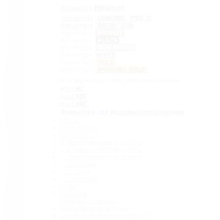
Фурнитура
PREMIUM
Фурнитура
CHROME
PSS
C
Фурнитура
SATIN
SSS
Фурнитура
BRONZE
Фурнитура
BLACK
Фурнитура
GUN METAL
Фурнитура
WHITE
Фурнитура
GOLD
Фурнитура
BRUSHED GOLD
Вся фурнитура под угол сопряжения:
угол
90˚
угол
135˚
угол
180˚
Фурнитура для душевых перегородок
Петли
Коннекторы
Монопетли
Стабилизационные штанги
– Угловые стабилизаторы
– Телескопические штанги
– 15 х 15 мм
– ∅ 19 мм
– 30 x 10 мм
Ручки
Защелки
Дверные стопора
Держатели полотенец
Уплотнительные профили ПВХ