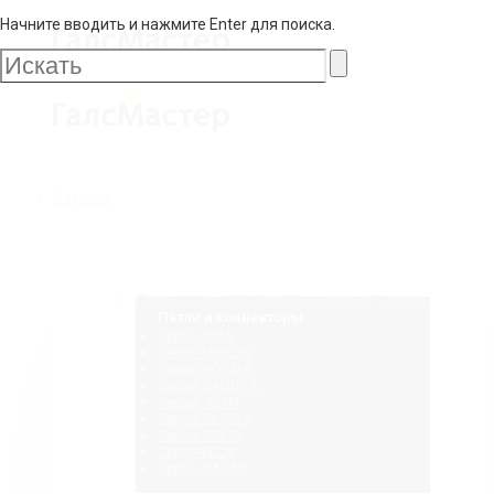
Начните вводить и нажмите Enter для поиска.
Галс
Мастер
Галс
Каталог
Мастер
Фурнитура для стеклянных конструкций
Петли и коннекторы
Серия NIKA
Серия MERLIN
Серия NORMA
Серия SANDRA
Серия JOAN
Серия GLORIA
Серия SOFIA
Серия ELLA
Серия NAOMI