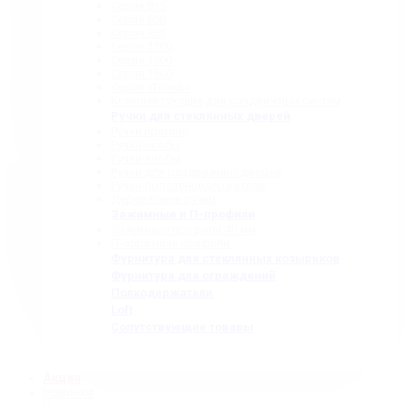
Серия 835
Серия 850
Серия 965
Серия 1300
Серия 1500
Серия 1600
Серия «Точка»
Комплектующие для раздвижных систем
Ручки для стеклянных дверей
Ручки прямые
Ручки-скобы
Ручки-кнобы
Ручки для раздвижных дверей
Ручки-полотенцедержатели
Деревянные ручки
Зажимные и П-профили
Зажимные профили 40 мм
П-образные профили
Фурнитура для стеклянных козырьков
Фурнитура для ограждений
Полкодержатели
Loft
Сопутствующие товары
Акция
Новинки