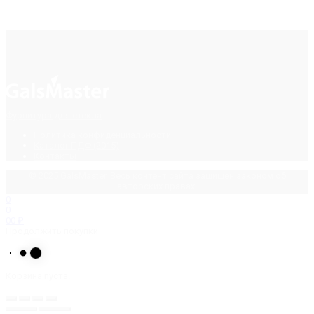
Фурнитура для стекла
Политика конфиденциальности
Каталог ПДФ (2015)
Контакты
© 2025 GalsMaster. Весь контент сайта защищен законом об
авторских правах.
0
0
0
0
₽
Продолжить покупки
Корзина пуста.