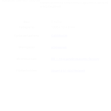
Артикул:
GM-967-1000-BB
длина
герметичности стеклянных душевых дверей
-
и ограждений.
1000
мм
Вес
0.165 кг
Габариты
1000 × 15 × 8 мм
Производитель
GalsMaster
Материал
алюминий
Исполнение
BB — под шлифованную бронзу
Применение
защита от протекания