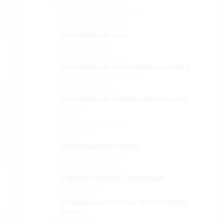
П-образные профили
Водозащитные порожки
Дверные притворы
Раздвижные системы
Фурнитура для саун
Петли для саун
Ручки для саун
Полотенцедержатели
Фурнитура для межкомнатных дверей
Замки с нажимной ручкой
Петли боковые
Дверные коробки
Фурнитура для дверей и перегородок
Фитинги
Оси
Замки и шпингалеты
Доводчики
Ручки
Доводчики для дверей
Верхние доводчики
Нижние доводчики
Петли с доводчиком
Системы точечного крепления
Для дверей
Для стекла
Раздвижные системы для стеклянных
дверей
Серия 808