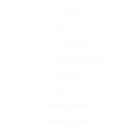
PSS — полированная сталь
C — хром
SNP — под шлиф нерж
SSS — шлифованная нержавейка
BR — античная бронза
BL — черный
GM — оружейная сталь
MW — матовый белый