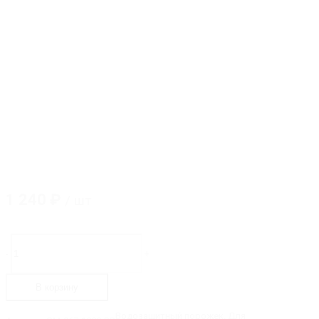
1 240
₽
/ шт
Количество
товара
-
+
GM-
967-
1000-
В корзину
BB
Водозащитный
порожек,
Водозащитный порожек. Для