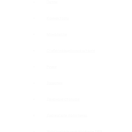
Петли
Коннекторы
Монопетли
Стабилизационные штанги
Ручки
Защелки
Дверные стопора
Держатели полотенец
Уплотнительные профили ПВХ