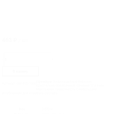
463
₽
/ шт
Количество
товара
-
+
GM-
970-
1000
В корзину
Водозащитный
порожек
прозрачный,
Премиум.
Водозащитный порожек.
Артикул:
GM-970-1000
длина
Кристально прозрачный. Сечение 12 х 6 мм.
-
Монтажная поверхность с небольшим
1000
углублением для клеевого состава.
мм
Вес
0.070 кг