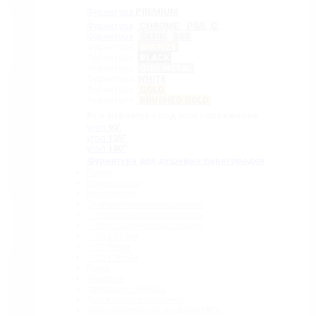
Фурнитура
PREMIUM
Фурнитура
CHROME
PSS
C
Фурнитура
SATIN
SSS
Фурнитура
BRONZE
Фурнитура
BLACK
Фурнитура
GUN METAL
Фурнитура
WHITE
Фурнитура
GOLD
Фурнитура
BRUSHED GOLD
Вся фурнитура под угол сопряжения:
угол
90˚
угол
135˚
угол
180˚
Фурнитура для душевых перегородок
Петли
Коннекторы
Монопетли
Стабилизационные штанги
– Угловые стабилизаторы
– Телескопические штанги
– 15 х 15 мм
– ∅ 19 мм
– 30 x 10 мм
Ручки
Защелки
Дверные стопора
Держатели полотенец
Уплотнительные профили ПВХ