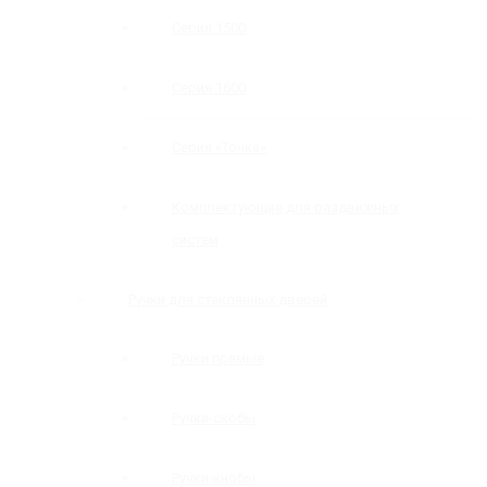
Серия 1500
Серия 1600
Серия «Точка»
Комплектующие для раздвижных
систем
Ручки для стеклянных дверей
Ручки прямые
Ручки-скобы
Ручки-кнобы