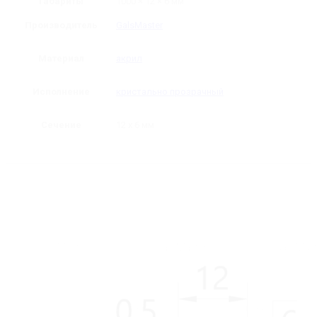
Габариты
1000 × 12 × 6 мм
Производитель
GalsMaster
Материал
акрил
Исполнение
кристально прозрачный
Сечение
12 х 6 мм