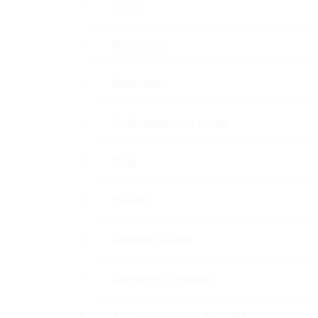
Петли
Коннекторы
Монопетли
Стабилизационные штанги
Ручки
Защелки
Дверные стопора
Держатели полотенец
Уплотнительные профили ПВХ