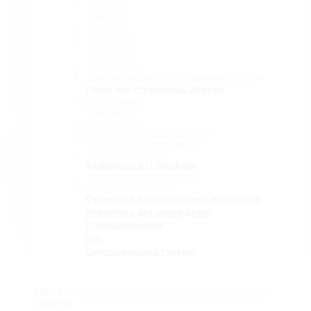
Серия 835
Серия 850
Серия 965
Серия 1300
Серия 1500
Серия 1600
Серия «Точка»
Комплектующие для раздвижных систем
Ручки для стеклянных дверей
Ручки прямые
Ручки-скобы
Ручки-кнобы
Ручки для раздвижных дверей
Ручки-полотенцедержатели
Деревянные ручки
Зажимные и П-профили
Зажимные профили 40 мм
П-образные профили
Фурнитура для стеклянных козырьков
Фурнитура для ограждений
Полкодержатели
Loft
Сопутствующие товары
Акция
Новинки