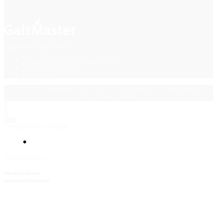
Фурнитура для стекла
Политика конфиденциальности
Каталог ПДФ (2015)
Контакты
© 2025 GalsMaster. Весь контент сайта защищен законом об
авторских правах.
0
0
0
0
₽
Продолжить покупки
Корзина пуста.