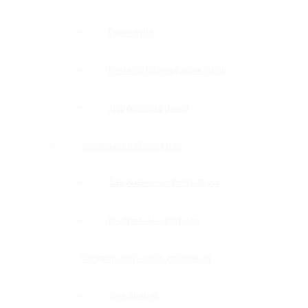
Ручки-купе
Ручки-полотенцедержатели
Деревянные ручки
Зажимные и П-профили
Зажимные профили 40 мм
П-образные профили
Системы точечного крепления
Для дверей