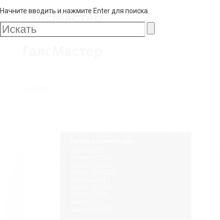
Начните вводить и нажмите Enter для поиска.
Галс
Мастер
Галс
Каталог
Мастер
Фурнитура для стеклянных конструкций
Петли и коннекторы
Серия NIKA
Серия MERLIN
Серия NORMA
Серия SANDRA
Серия JOAN
Серия GLORIA
Серия SOFIA
Серия ELLA
Серия NAOMI