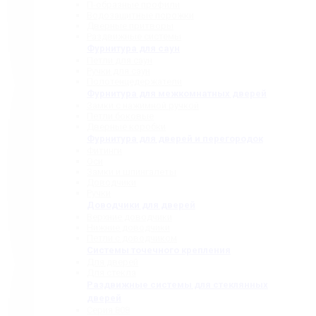
П-образные профили
Водозащитные порожки
Дверные притворы
Раздвижные системы
Фурнитура для саун
Петли для саун
Ручки для саун
Полотенцедержатели
Фурнитура для межкомнатных дверей
Замки с нажимной ручкой
Петли боковые
Дверные коробки
Фурнитура для дверей и перегородок
Фитинги
Оси
Замки и шпингалеты
Доводчики
Ручки
Доводчики для дверей
Верхние доводчики
Нижние доводчики
Петли с доводчиком
Системы точечного крепления
Для дверей
Для стекла
Раздвижные системы для стеклянных
дверей
Серия 808