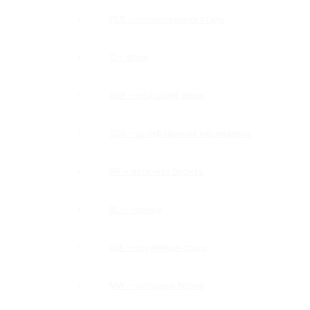
PSS — полированная сталь
C — хром
SNP — под шлиф нерж
SSS — шлифованная нержавейка
BR — античная бронза
BL — черный
GM — оружейная сталь
MW — матовый белый