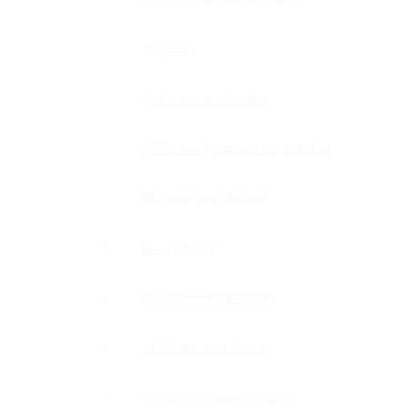
C — хром
SNP — под шлиф нерж
SSS — шлифованная нержавейка
BR — античная бронза
BL — черный
GM — оружейная сталь
MW — матовый белый
GOLD — глянцевое золото