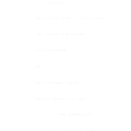
Для стекла
Фурнитура для стеклянных козырьков
Фурнитура для ограждений
Полкодержатели
Loft
Сопутствующие товары
Варианты финишного покрытия
CP — полированный хром
PSS — полированная сталь