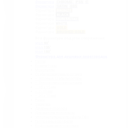
Фурнитура
CHROME
PSS
C
Фурнитура
SATIN
SSS
Фурнитура
BRONZE
Фурнитура
BLACK
Фурнитура
GUN METAL
Фурнитура
WHITE
Фурнитура
GOLD
Фурнитура
BRUSHED GOLD
Вся фурнитура под угол сопряжения:
угол
90˚
угол
135˚
угол
180˚
Фурнитура для душевых перегородок
Петли
Коннекторы
Монопетли
Стабилизационные штанги
– Угловые стабилизаторы
– Телескопические штанги
– 15 х 15 мм
– ∅ 19 мм
– 30 x 10 мм
Ручки
Защелки
Дверные стопора
Держатели полотенец
Уплотнительные профили ПВХ
П-образные профили
Водозащитные порожки