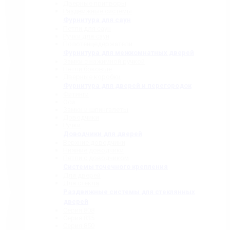
Дверные притворы
Раздвижные системы
Фурнитура для саун
Петли для саун
Ручки для саун
Полотенцедержатели
Фурнитура для межкомнатных дверей
Замки с нажимной ручкой
Петли боковые
Дверные коробки
Фурнитура для дверей и перегородок
Фитинги
Оси
Замки и шпингалеты
Доводчики
Ручки
Доводчики для дверей
Верхние доводчики
Нижние доводчики
Петли с доводчиком
Системы точечного крепления
Для дверей
Для стекла
Раздвижные системы для стеклянных
дверей
Серия 808
Серия 835
Серия 850