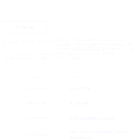
Количество
товара
-
+
GM-
976-
10-
В корзину
GM-
3000
П-
П-образный профиль для стеклянных
Артикул:
GM-976-10-GM-3000
образный
душевых ограждений. С уплотнительной
профиль
резинкой
GM-637-8B-3000
подходит для
для
стекла 8 мм, без уплотнительной резинки для стекла 10 мм. Цена
стекла
указана за хлыст. Длина хлыста – 3 метра.
10
мм,
длина
-
Вес
0.791 кг
3000
мм
Производитель
GalsMaster
Материал
алюминий
Исполнение
GM — оружейная сталь
защита от протекания
,
рамное
Применение
остекление