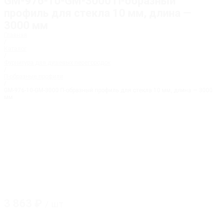
GM-976-10-GM-3000 П-образный
профиль для стекла 10 мм, длина —
3000 мм
Главная
/
Каталог
/
Фурнитура для душевых перегородок
/
П-образные профили
/
GM-976-10-GM-3000 П-образный профиль для стекла 10 мм, длина — 3000
мм
3 863
₽
/ шт