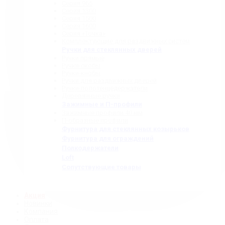
Серия 965
Серия 1300
Серия 1500
Серия 1600
Серия «Точка»
Комплектующие для раздвижных систем
Ручки для стеклянных дверей
Ручки прямые
Ручки-скобы
Ручки-кнобы
Ручки для раздвижных дверей
Ручки-полотенцедержатели
Деревянные ручки
Зажимные и П-профили
Зажимные профили 40 мм
П-образные профили
Фурнитура для стеклянных козырьков
Фурнитура для ограждений
Полкодержатели
Loft
Сопутствующие товары
Акция
Новинки
Компания
Оплата