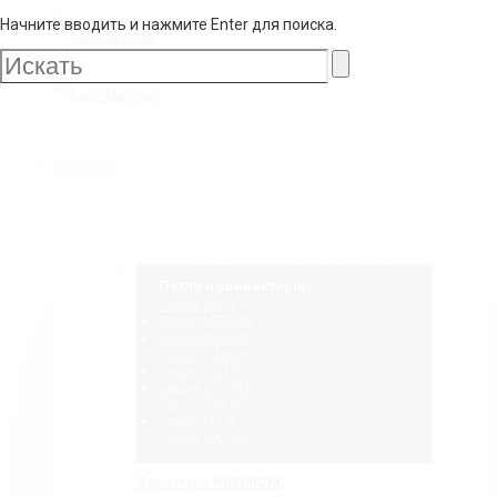
Начните вводить и нажмите Enter для поиска.
Галс
Мастер
Галс
Каталог
Мастер
Фурнитура для стеклянных конструкций
Петли и коннекторы
Серия NIKA
Серия MERLIN
Серия NORMA
Серия SANDRA
Серия JOAN
Серия GLORIA
Серия SOFIA
Серия ELLA
Серия NAOMI
Фурнитура
PREMIUM