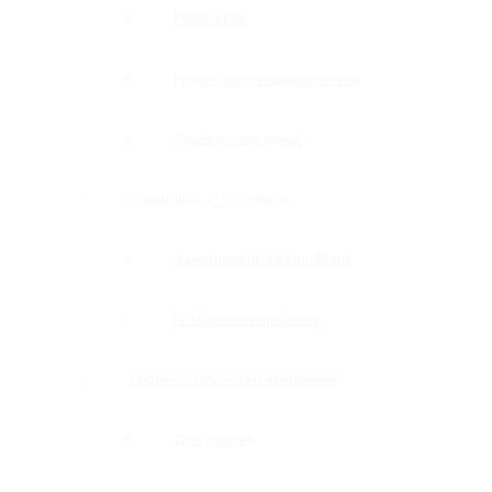
Ручки-купе
Ручки-полотенцедержатели
Деревянные ручки
Зажимные и П-профили
Зажимные профили 40 мм
П-образные профили
Системы точечного крепления
Для дверей