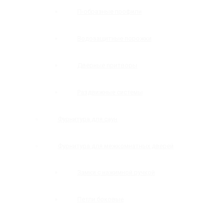
П-образные профили
Водозащитные порожки
Дверные притворы
Раздвижные системы
Фурнитура для саун
Фурнитура для межкомнатных дверей
Замки с нажимной ручкой
Петли боковые