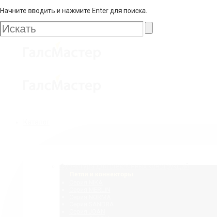
Начните вводить и нажмите Enter для поиска.
Галс
Мастер
Галс
Каталог
Мастер
Фурнитура для стеклянных конструкций
Петли и коннекторы
Серия NIKA
Серия MERLIN
Серия NORMA
Серия SANDRA
Серия JOAN