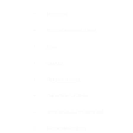
Монопетли
Стабилизационные штанги
Ручки
Защелки
Дверные стопора
Держатели полотенец
Уплотнительные профили ПВХ
П-образные профили