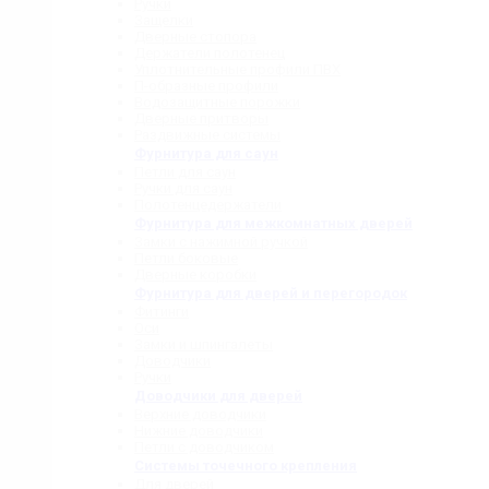
Ручки
Защелки
Дверные стопора
Держатели полотенец
Уплотнительные профили ПВХ
П-образные профили
Водозащитные порожки
Дверные притворы
Раздвижные системы
Фурнитура для саун
Петли для саун
Ручки для саун
Полотенцедержатели
Фурнитура для межкомнатных дверей
Замки с нажимной ручкой
Петли боковые
Дверные коробки
Фурнитура для дверей и перегородок
Фитинги
Оси
Замки и шпингалеты
Доводчики
Ручки
Доводчики для дверей
Верхние доводчики
Нижние доводчики
Петли с доводчиком
Системы точечного крепления
Для дверей