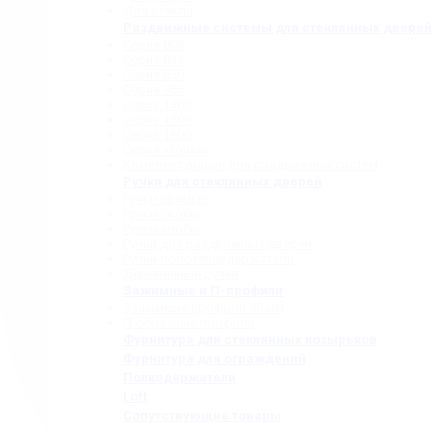
Для стекла
Раздвижные системы для стеклянных дверей
Серия 808
Серия 835
Серия 850
Серия 965
Серия 1300
Серия 1500
Серия 1600
Серия «Точка»
Комплектующие для раздвижных систем
Ручки для стеклянных дверей
Ручки прямые
Ручки-скобы
Ручки-кнобы
Ручки для раздвижных дверей
Ручки-полотенцедержатели
Деревянные ручки
Зажимные и П-профили
Зажимные профили 40 мм
П-образные профили
Фурнитура для стеклянных козырьков
Фурнитура для ограждений
Полкодержатели
Loft
Сопутствующие товары