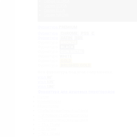
Серия GLORIA
Серия SOFIA
Серия ELLA
Серия NAOMI
Фурнитура
PREMIUM
Фурнитура
CHROME
PSS
C
Фурнитура
SATIN
SSS
Фурнитура
BRONZE
Фурнитура
BLACK
Фурнитура
GUN METAL
Фурнитура
WHITE
Фурнитура
GOLD
Фурнитура
BRUSHED GOLD
Вся фурнитура под угол сопряжения:
угол
90˚
угол
135˚
угол
180˚
Фурнитура для душевых перегородок
Петли
Коннекторы
Монопетли
Стабилизационные штанги
– Угловые стабилизаторы
– Телескопические штанги
– 15 х 15 мм
– ∅ 19 мм
– 30 x 10 мм