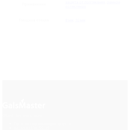
защита от протекания
,
рамное
Применение
остекление
Толщина стекла
8 мм
,
10 мм
Фурнитура для стекла
Политика конфиденциальности
Каталог ПДФ (2015)