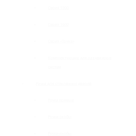
Серия 1500
Серия 1600
Серия «Точка»
Комплектующие для раздвижных
систем
Ручки для стеклянных дверей
Ручки прямые
Ручки-скобы
Ручки-кнобы