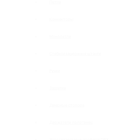
Петли
Коннекторы
Монопетли
Стабилизационные штанги
Ручки
Защелки
Дверные стопора
Держатели полотенец
Уплотнительные профили ПВХ