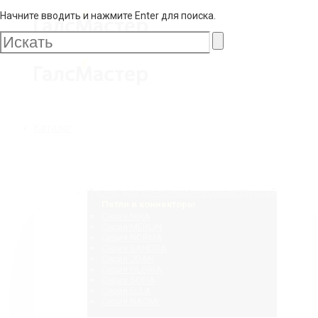
Начните вводить и нажмите Enter для поиска.
Галс
Мастер
Галс
Каталог
Мастер
Фурнитура для стеклянных конструкций
Петли и коннекторы
Серия NIKA
Серия MERLIN
Серия NORMA
Серия SANDRA
Серия JOAN
Серия GLORIA
Серия SOFIA
Серия ELLA
Серия NAOMI