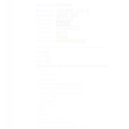
Фурнитура
PREMIUM
Фурнитура
CHROME
PSS
C
Фурнитура
SATIN
SSS
Фурнитура
BRONZE
Фурнитура
BLACK
Фурнитура
GUN METAL
Фурнитура
WHITE
Фурнитура
GOLD
Фурнитура
BRUSHED GOLD
Вся фурнитура под угол сопряжения:
угол
90˚
угол
135˚
угол
180˚
Фурнитура для душевых перегородок
Петли
Коннекторы
Монопетли
Стабилизационные штанги
– Угловые стабилизаторы
– Телескопические штанги
– 15 х 15 мм
– ∅ 19 мм
– 30 x 10 мм
Ручки
Защелки
Дверные стопора
Держатели полотенец
Уплотнительные профили ПВХ