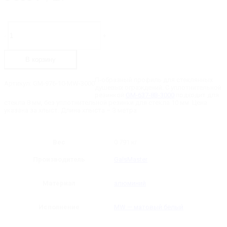
Количество
товара
-
+
GM-
976-
10-
В корзину
MW-
3000
П-
П-образный профиль для стеклянных
Артикул:
GM-976-10-MW-3000
образный
душевых ограждений. С уплотнительной
профиль
резинкой
GM-637-8B-3000
подходит для
для
стекла 8 мм, без уплотнительной резинки для стекла 10 мм. Цена
стекла
указана за хлыст. Длина хлыста – 3 метра.
10
мм,
длина
-
Вес
0.791 кг
3000
мм
Производитель
GalsMaster
Материал
алюминий
Исполнение
MW — матовый белый