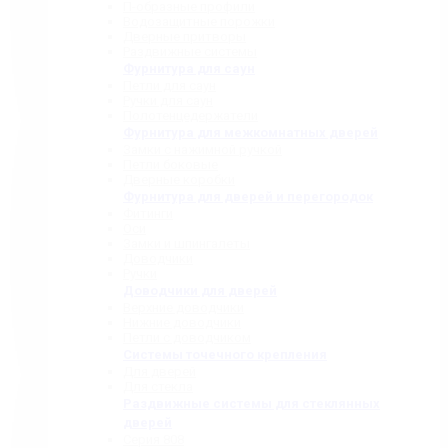
П-образные профили
Водозащитные порожки
Дверные притворы
Раздвижные системы
Фурнитура для саун
Петли для саун
Ручки для саун
Полотенцедержатели
Фурнитура для межкомнатных дверей
Замки с нажимной ручкой
Петли боковые
Дверные коробки
Фурнитура для дверей и перегородок
Фитинги
Оси
Замки и шпингалеты
Доводчики
Ручки
Доводчики для дверей
Верхние доводчики
Нижние доводчики
Петли с доводчиком
Системы точечного крепления
Для дверей
Для стекла
Раздвижные системы для стеклянных
дверей
Серия 808