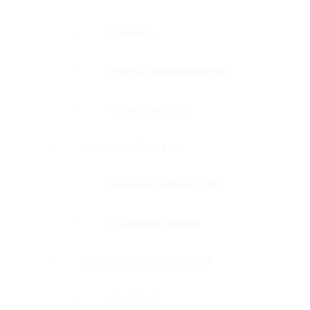
Ручки-купе
Ручки-полотенцедержатели
Деревянные ручки
Зажимные и П-профили
Зажимные профили 40 мм
П-образные профили
Системы точечного крепления
Для дверей