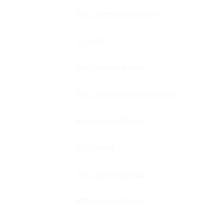
PSS — полированная сталь
C — хром
SNP — под шлиф нерж
SSS — шлифованная нержавейка
BR — античная бронза
BL — черный
GM — оружейная сталь
MW — матовый белый