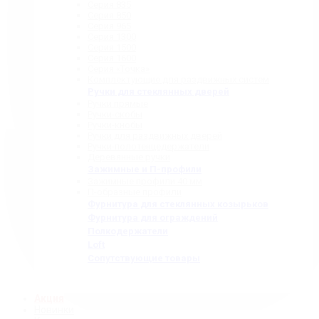
Серия 835
Серия 850
Серия 965
Серия 1300
Серия 1500
Серия 1600
Серия «Точка»
Комплектующие для раздвижных систем
Ручки для стеклянных дверей
Ручки прямые
Ручки-скобы
Ручки-кнобы
Ручки для раздвижных дверей
Ручки-полотенцедержатели
Деревянные ручки
Зажимные и П-профили
Зажимные профили 40 мм
П-образные профили
Фурнитура для стеклянных козырьков
Фурнитура для ограждений
Полкодержатели
Loft
Сопутствующие товары
Акция
Новинки