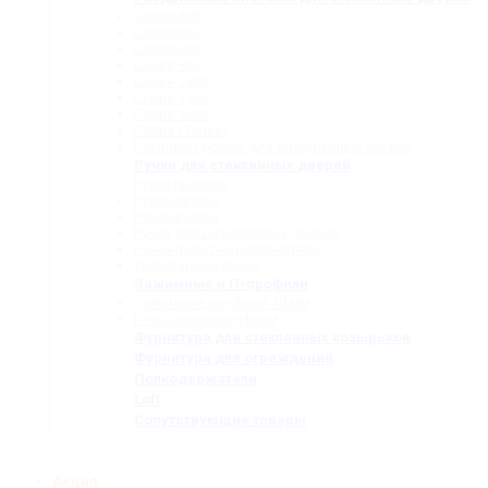
Серия 808
Серия 835
Серия 850
Серия 965
Серия 1300
Серия 1500
Серия 1600
Серия «Точка»
Комплектующие для раздвижных систем
Ручки для стеклянных дверей
Ручки прямые
Ручки-скобы
Ручки-кнобы
Ручки для раздвижных дверей
Ручки-полотенцедержатели
Деревянные ручки
Зажимные и П-профили
Зажимные профили 40 мм
П-образные профили
Фурнитура для стеклянных козырьков
Фурнитура для ограждений
Полкодержатели
Loft
Сопутствующие товары
Акция