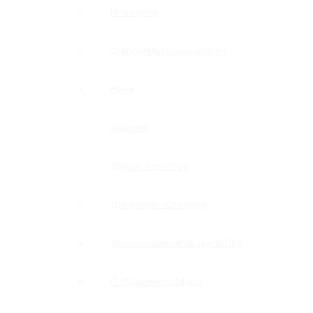
Монопетли
Стабилизационные штанги
Ручки
Защелки
Дверные стопора
Держатели полотенец
Уплотнительные профили ПВХ
П-образные профили