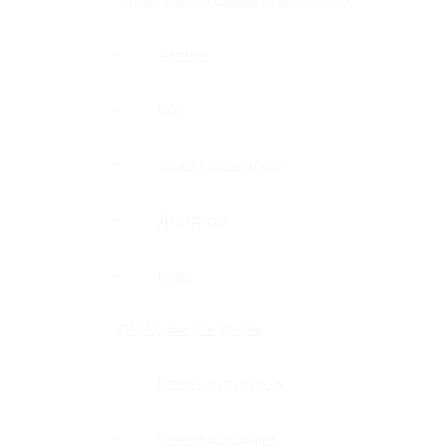
Фурнитура для дверей и перегородок
Фитинги
Оси
Замки и шпингалеты
Доводчики
Ручки
Доводчики для дверей
Петли с доводчиком
Нижние доводчики