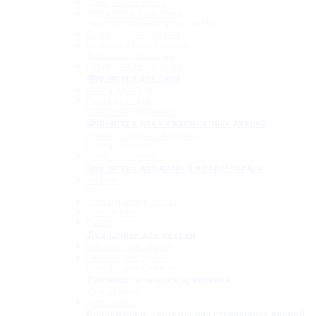
Дверные стопора
Держатели полотенец
Уплотнительные профили ПВХ
П-образные профили
Водозащитные порожки
Дверные притворы
Раздвижные системы
Фурнитура для саун
Петли для саун
Ручки для саун
Полотенцедержатели
Фурнитура для межкомнатных дверей
Замки с нажимной ручкой
Петли боковые
Дверные коробки
Фурнитура для дверей и перегородок
Фитинги
Оси
Замки и шпингалеты
Доводчики
Ручки
Доводчики для дверей
Верхние доводчики
Нижние доводчики
Петли с доводчиком
Системы точечного крепления
Для дверей
Для стекла
Раздвижные системы для стеклянных дверей