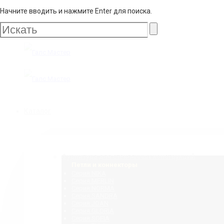
Начните вводить и нажмите Enter для поиска.
Галс
Мастер
Галс
Каталог
Мастер
Фурнитура для стеклянных конструкций
Петли и коннекторы
Серия NIKA
Серия MERLIN
Серия NORMA
Серия SANDRA
Серия JOAN
Серия GLORIA
Серия SOFIA