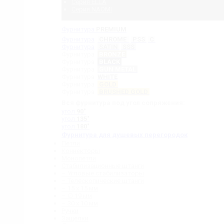
Серия ELLA
Серия NAOMI
Фурнитура
PREMIUM
Фурнитура
CHROME
PSS
C
Фурнитура
SATIN
SSS
Фурнитура
BRONZE
Фурнитура
BLACK
Фурнитура
GUN METAL
Фурнитура
WHITE
Фурнитура
GOLD
Фурнитура
BRUSHED GOLD
Вся фурнитура под угол сопряжения:
угол
90˚
угол
135˚
угол
180˚
Фурнитура для душевых перегородок
Петли
Коннекторы
Монопетли
Стабилизационные штанги
– Угловые стабилизаторы
– Телескопические штанги
– 15 х 15 мм
– ∅ 19 мм
– 30 x 10 мм
Ручки
Защелки