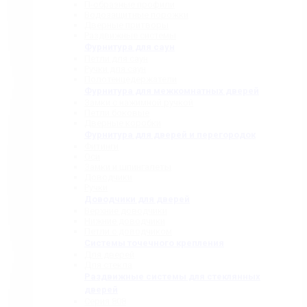
П-образные профили
Водозащитные порожки
Дверные притворы
Раздвижные системы
Фурнитура для саун
Петли для саун
Ручки для саун
Полотенцедержатели
Фурнитура для межкомнатных дверей
Замки с нажимной ручкой
Петли боковые
Дверные коробки
Фурнитура для дверей и перегородок
Фитинги
Оси
Замки и шпингалеты
Доводчики
Ручки
Доводчики для дверей
Верхние доводчики
Нижние доводчики
Петли с доводчиком
Системы точечного крепления
Для дверей
Для стекла
Раздвижные системы для стеклянных
дверей
Серия 808