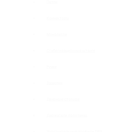
Петли
Коннекторы
Монопетли
Стабилизационные штанги
Ручки
Защелки
Дверные стопора
Держатели полотенец
Уплотнительные профили ПВХ