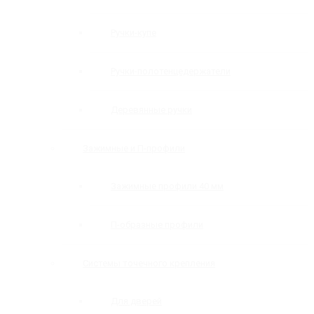
Ручки-купе
Ручки-полотенцедержатели
Деревянные ручки
Зажимные и П-профили
Зажимные профили 40 мм
П-образные профили
Системы точечного крепления
Для дверей