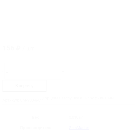
156
₽
/ шт
Количество
товара
-
+
GM-
980-
8-
В корзину
CP
Заглушка
торцевая
Торцевая заглушка в П-профиль 8 мм.
Артикул:
GM-980-8-CP
для
П-
профиля
8
Вес
0.010 кг
мм
Производитель
GalsMaster