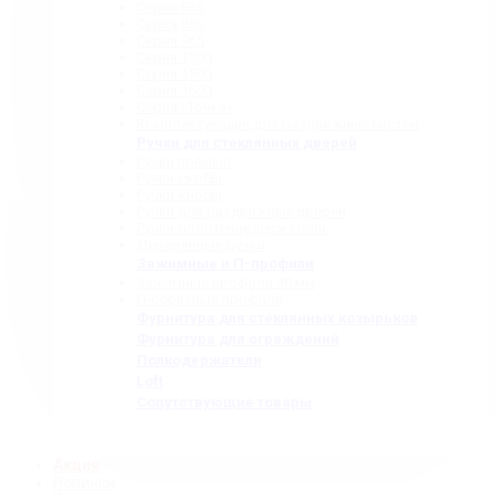
Серия 835
Серия 850
Серия 965
Серия 1300
Серия 1500
Серия 1600
Серия «Точка»
Комплектующие для раздвижных систем
Ручки для стеклянных дверей
Ручки прямые
Ручки-скобы
Ручки-кнобы
Ручки для раздвижных дверей
Ручки-полотенцедержатели
Деревянные ручки
Зажимные и П-профили
Зажимные профили 40 мм
П-образные профили
Фурнитура для стеклянных козырьков
Фурнитура для ограждений
Полкодержатели
Loft
Сопутствующие товары
Акция
Новинки