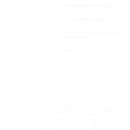
Материал
нержавеющая сталь AISI 304
Исполнение
CP — глянцевый хром
защита от протекания
,
рамное
Применение
остекление
Толщина стекла
8 мм