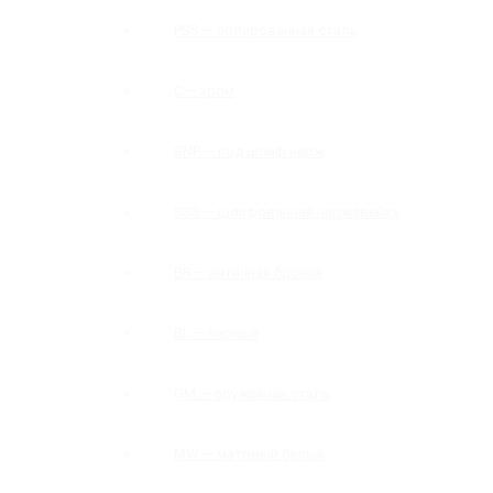
PSS — полированная сталь
C — хром
SNP — под шлиф нерж
SSS — шлифованная нержавейка
BR — античная бронза
BL — черный
GM — оружейная сталь
MW — матовый белый