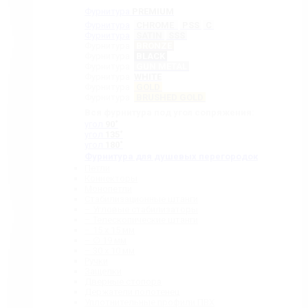
Фурнитура
PREMIUM
Фурнитура
CHROME
PSS
C
Фурнитура
SATIN
SSS
Фурнитура
BRONZE
Фурнитура
BLACK
Фурнитура
GUN METAL
Фурнитура
WHITE
Фурнитура
GOLD
Фурнитура
BRUSHED GOLD
Вся фурнитура под угол сопряжения:
угол
90˚
угол
135˚
угол
180˚
Фурнитура для душевых перегородок
Петли
Коннекторы
Монопетли
Стабилизационные штанги
– Угловые стабилизаторы
– Телескопические штанги
– 15 х 15 мм
– ∅ 19 мм
– 30 x 10 мм
Ручки
Защелки
Дверные стопора
Держатели полотенец
Уплотнительные профили ПВХ