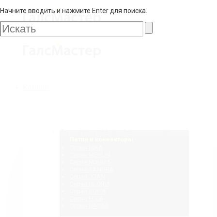
Начните вводить и нажмите Enter для поиска.
Галс
Мастер
Галс
Каталог
Мастер
Фурнитура для стеклянных конструкций
Петли и коннекторы
Серия NIKA
Серия MERLIN
Серия NORMA
Серия SANDRA
Серия JOAN
Серия GLORIA
Серия SOFIA
Серия ELLA
Серия NAOMI