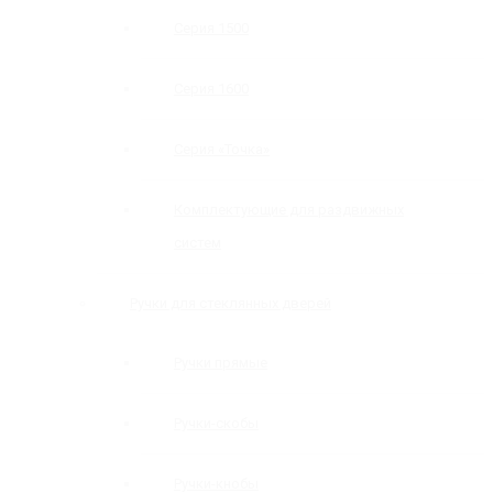
Серия 1500
Серия 1600
Серия «Точка»
Комплектующие для раздвижных
систем
Ручки для стеклянных дверей
Ручки прямые
Ручки-скобы
Ручки-кнобы