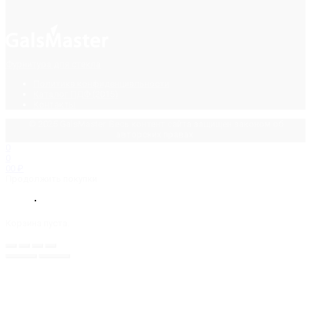
Фурнитура для стекла
Политика конфиденциальности
Каталог ПДФ (2015)
Контакты
© 2025 GalsMaster. Весь контент сайта защищен законом об
авторских правах.
0
0
0
0
₽
Продолжить покупки
Корзина пуста.