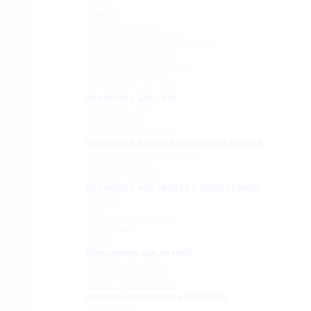
Ручки
Защелки
Дверные стопора
Держатели полотенец
Уплотнительные профили ПВХ
П-образные профили
Водозащитные порожки
Дверные притворы
Раздвижные системы
Фурнитура для саун
Петли для саун
Ручки для саун
Полотенцедержатели
Фурнитура для межкомнатных дверей
Замки с нажимной ручкой
Петли боковые
Дверные коробки
Фурнитура для дверей и перегородок
Фитинги
Оси
Замки и шпингалеты
Доводчики
Ручки
Доводчики для дверей
Верхние доводчики
Нижние доводчики
Петли с доводчиком
Системы точечного крепления
Для дверей