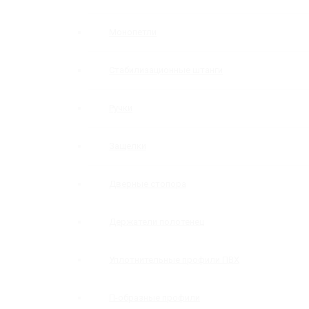
Монопетли
Стабилизационные штанги
Ручки
Защелки
Дверные стопора
Держатели полотенец
Уплотнительные профили ПВХ
П-образные профили