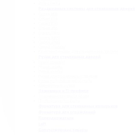
Для стекла
Раздвижные системы для стеклянных дверей
Серия 808
Серия 835
Серия 850
Серия 965
Серия 1300
Серия 1500
Серия 1600
Серия «Точка»
Комплектующие для раздвижных систем
Ручки для стеклянных дверей
Ручки прямые
Ручки-скобы
Ручки-кнобы
Ручки для раздвижных дверей
Ручки-полотенцедержатели
Деревянные ручки
Зажимные и П-профили
Зажимные профили 40 мм
П-образные профили
Фурнитура для стеклянных козырьков
Фурнитура для ограждений
Полкодержатели
Loft
Сопутствующие товары