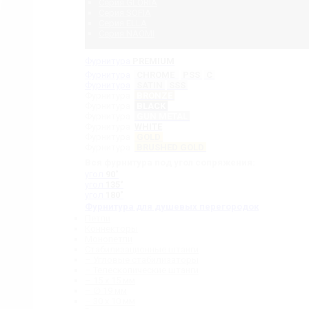
Серия GLORIA
Серия SOFIA
Серия ELLA
Серия NAOMI
Фурнитура
PREMIUM
Фурнитура
CHROME
PSS
C
Фурнитура
SATIN
SSS
Фурнитура
BRONZE
Фурнитура
BLACK
Фурнитура
GUN METAL
Фурнитура
WHITE
Фурнитура
GOLD
Фурнитура
BRUSHED GOLD
Вся фурнитура под угол сопряжения:
угол
90˚
угол
135˚
угол
180˚
Фурнитура для душевых перегородок
Петли
Коннекторы
Монопетли
Стабилизационные штанги
– Угловые стабилизаторы
– Телескопические штанги
– 15 х 15 мм
– ∅ 19 мм
– 30 x 10 мм