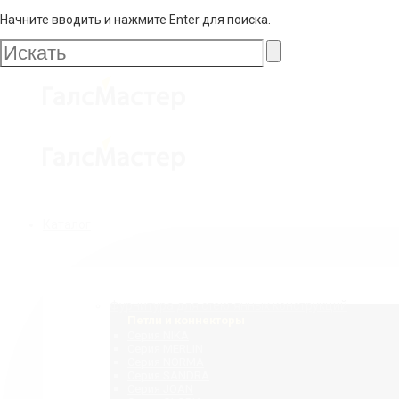
Начните вводить и нажмите Enter для поиска.
Галс
Мастер
Галс
Каталог
Мастер
Фурнитура для стеклянных конструкций
Петли и коннекторы
Серия NIKA
Серия MERLIN
Серия NORMA
Серия SANDRA
Серия JOAN