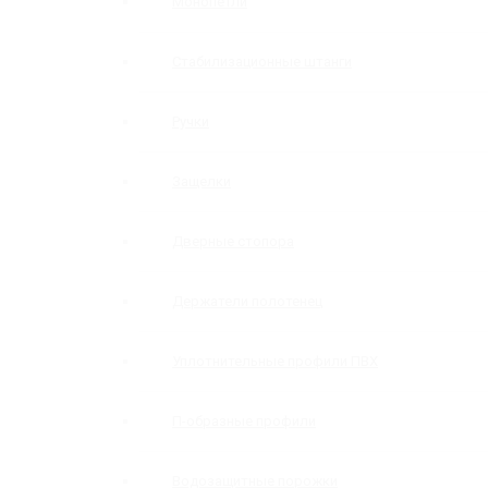
Монопетли
Стабилизационные штанги
Ручки
Защелки
Дверные стопора
Держатели полотенец
Уплотнительные профили ПВХ
П-образные профили
Водозащитные порожки