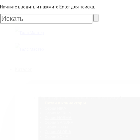
Начните вводить и нажмите Enter для поиска.
Галс
Мастер
Галс
Каталог
Мастер
Фурнитура для стеклянных конструкций
Петли и коннекторы
Серия NIKA
Серия MERLIN
Серия NORMA
Серия SANDRA
Серия JOAN
Серия GLORIA
Серия SOFIA