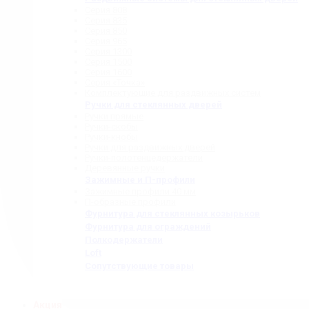
Серия 808
Серия 835
Серия 850
Серия 965
Серия 1300
Серия 1500
Серия 1600
Серия «Точка»
Комплектующие для раздвижных систем
Ручки для стеклянных дверей
Ручки прямые
Ручки-скобы
Ручки-кнобы
Ручки для раздвижных дверей
Ручки-полотенцедержатели
Деревянные ручки
Зажимные и П-профили
Зажимные профили 40 мм
П-образные профили
Фурнитура для стеклянных козырьков
Фурнитура для ограждений
Полкодержатели
Loft
Сопутствующие товары
Акция