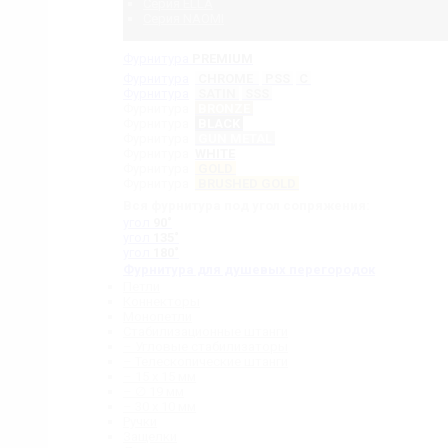
Серия ELLA
Серия NAOMI
Фурнитура
PREMIUM
Фурнитура
CHROME
PSS
C
Фурнитура
SATIN
SSS
Фурнитура
BRONZE
Фурнитура
BLACK
Фурнитура
GUN METAL
Фурнитура
WHITE
Фурнитура
GOLD
Фурнитура
BRUSHED GOLD
Вся фурнитура под угол сопряжения:
угол
90˚
угол
135˚
угол
180˚
Фурнитура для душевых перегородок
Петли
Коннекторы
Монопетли
Стабилизационные штанги
– Угловые стабилизаторы
– Телескопические штанги
– 15 х 15 мм
– ∅ 19 мм
– 30 x 10 мм
Ручки
Защелки