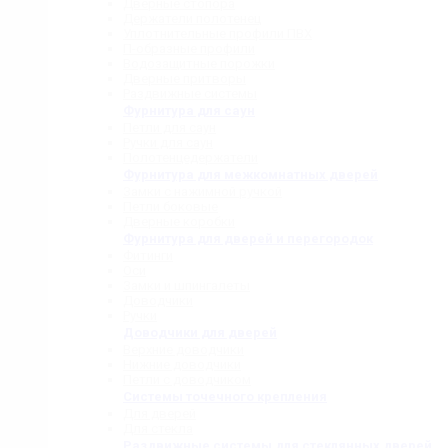
Дверные стопора
Держатели полотенец
Уплотнительные профили ПВХ
П-образные профили
Водозащитные порожки
Дверные притворы
Раздвижные системы
Фурнитура для саун
Петли для саун
Ручки для саун
Полотенцедержатели
Фурнитура для межкомнатных дверей
Замки с нажимной ручкой
Петли боковые
Дверные коробки
Фурнитура для дверей и перегородок
Фитинги
Оси
Замки и шпингалеты
Доводчики
Ручки
Доводчики для дверей
Верхние доводчики
Нижние доводчики
Петли с доводчиком
Системы точечного крепления
Для дверей
Для стекла
Раздвижные системы для стеклянных дверей