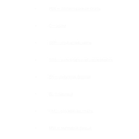
PSS — полированная сталь
C — хром
SNP — под шлиф нерж
SSS — шлифованная нержавейка
BR — античная бронза
BL — черный
GM — оружейная сталь
MW — матовый белый