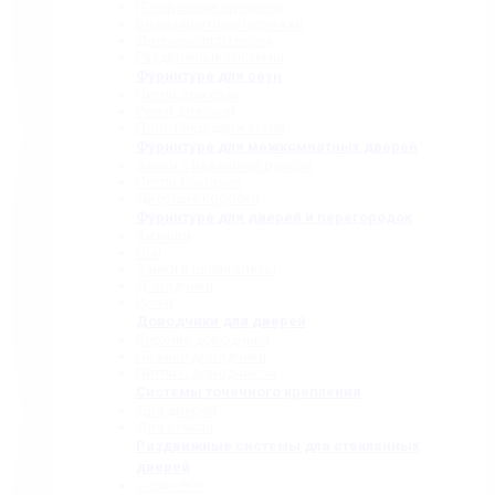
П-образные профили
Водозащитные порожки
Дверные притворы
Раздвижные системы
Фурнитура для саун
Петли для саун
Ручки для саун
Полотенцедержатели
Фурнитура для межкомнатных дверей
Замки с нажимной ручкой
Петли боковые
Дверные коробки
Фурнитура для дверей и перегородок
Фитинги
Оси
Замки и шпингалеты
Доводчики
Ручки
Доводчики для дверей
Верхние доводчики
Нижние доводчики
Петли с доводчиком
Системы точечного крепления
Для дверей
Для стекла
Раздвижные системы для стеклянных
дверей
Серия 808