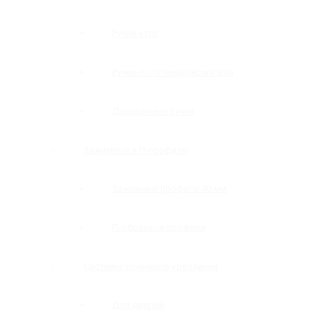
Ручки-купе
Ручки-полотенцедержатели
Деревянные ручки
Зажимные и П-профили
Зажимные профили 40 мм
П-образные профили
Системы точечного крепления
Для дверей