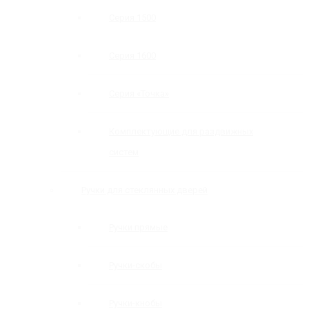
Серия 1500
Серия 1600
Серия «Точка»
Комплектующие для раздвижных
систем
Ручки для стеклянных дверей
Ручки прямые
Ручки-скобы
Ручки-кнобы