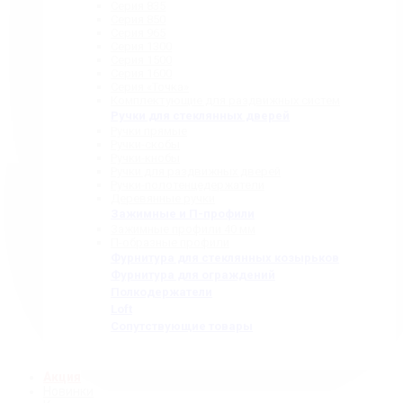
Серия 835
Серия 850
Серия 965
Серия 1300
Серия 1500
Серия 1600
Серия «Точка»
Комплектующие для раздвижных систем
Ручки для стеклянных дверей
Ручки прямые
Ручки-скобы
Ручки-кнобы
Ручки для раздвижных дверей
Ручки-полотенцедержатели
Деревянные ручки
Зажимные и П-профили
Зажимные профили 40 мм
П-образные профили
Фурнитура для стеклянных козырьков
Фурнитура для ограждений
Полкодержатели
Loft
Сопутствующие товары
Акция
Новинки