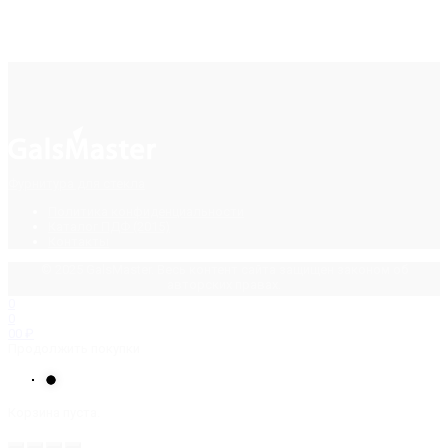
Фурнитура для стекла
Политика конфиденциальности
Каталог ПДФ (2015)
Контакты
© 2025 GalsMaster. Весь контент сайта защищен законом об
авторских правах.
0
0
0
0
₽
Продолжить покупки
Корзина пуста.