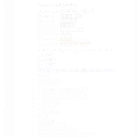
Фурнитура
PREMIUM
Фурнитура
CHROME
PSS
C
Фурнитура
SATIN
SSS
Фурнитура
BRONZE
Фурнитура
BLACK
Фурнитура
GUN METAL
Фурнитура
WHITE
Фурнитура
GOLD
Фурнитура
BRUSHED GOLD
Вся фурнитура под угол сопряжения:
угол
90˚
угол
135˚
угол
180˚
Фурнитура для душевых перегородок
Петли
Коннекторы
Монопетли
Стабилизационные штанги
– Угловые стабилизаторы
– Телескопические штанги
– 15 х 15 мм
– ∅ 19 мм
– 30 x 10 мм
Ручки
Защелки
Дверные стопора
Держатели полотенец
Уплотнительные профили ПВХ