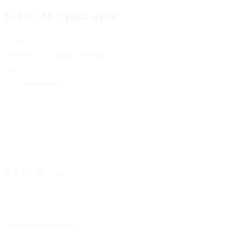
H-317-AB Ручка-купе
Главная
/
Каталог
/
Фурнитура для душевых перегородок
/
Ручки
/
H-317-AB Ручка-купе
2 258
₽
/ шт
Количество
товара
-
+
H-
317-