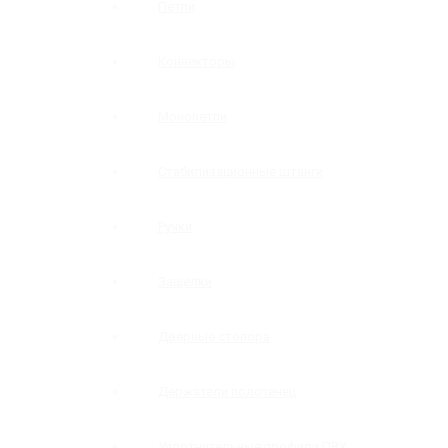
Петли
Коннекторы
Монопетли
Стабилизационные штанги
Ручки
Защелки
Дверные стопора
Держатели полотенец
Уплотнительные профили ПВХ