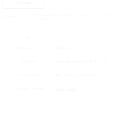
AB
В корзину
Ручка-
купе
Ручка-купе сквозная для стеклянных раздвижных
Артикул:
H-317-AB
дверей.
Вес
0.230 кг
Производитель
GalsMaster
Материал
нержавеющая сталь AISI 304
Исполнение
AB — античная бронза
Толщина стекла
8 мм
,
10 мм