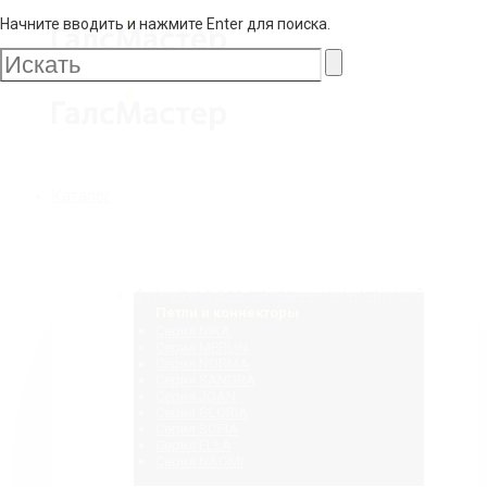
Начните вводить и нажмите Enter для поиска.
Галс
Мастер
Галс
Каталог
Мастер
Фурнитура для стеклянных конструкций
Петли и коннекторы
Серия NIKA
Серия MERLIN
Серия NORMA
Серия SANDRA
Серия JOAN
Серия GLORIA
Серия SOFIA
Серия ELLA
Серия NAOMI