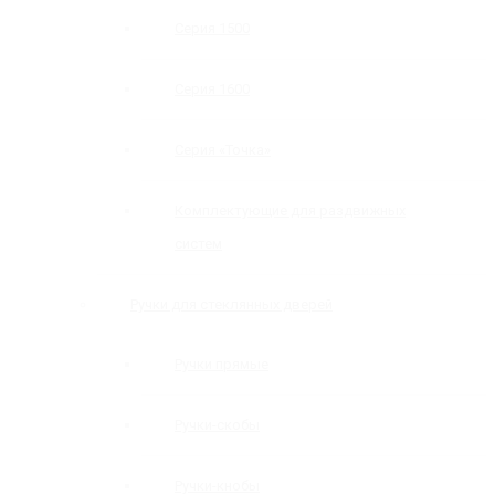
Серия 1500
Серия 1600
Серия «Точка»
Комплектующие для раздвижных
систем
Ручки для стеклянных дверей
Ручки прямые
Ручки-скобы
Ручки-кнобы