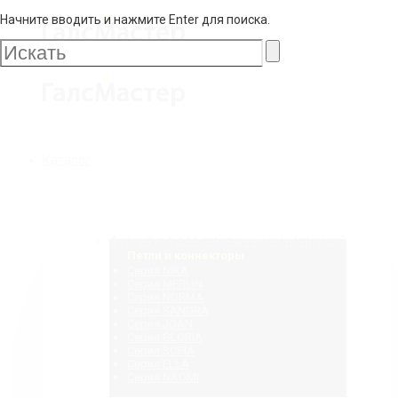
Начните вводить и нажмите Enter для поиска.
Галс
Мастер
Галс
Каталог
Мастер
Фурнитура для стеклянных конструкций
Петли и коннекторы
Серия NIKA
Серия MERLIN
Серия NORMA
Серия SANDRA
Серия JOAN
Серия GLORIA
Серия SOFIA
Серия ELLA
Серия NAOMI