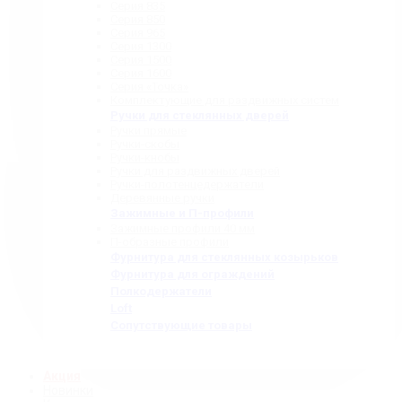
Серия 835
Серия 850
Серия 965
Серия 1300
Серия 1500
Серия 1600
Серия «Точка»
Комплектующие для раздвижных систем
Ручки для стеклянных дверей
Ручки прямые
Ручки-скобы
Ручки-кнобы
Ручки для раздвижных дверей
Ручки-полотенцедержатели
Деревянные ручки
Зажимные и П-профили
Зажимные профили 40 мм
П-образные профили
Фурнитура для стеклянных козырьков
Фурнитура для ограждений
Полкодержатели
Loft
Сопутствующие товары
Акция
Новинки