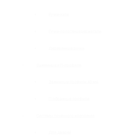
Ручки-купе
Ручки-полотенцедержатели
Деревянные ручки
Зажимные и П-профили
Зажимные профили 40 мм
П-образные профили
Системы точечного крепления
Для дверей