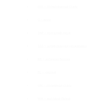
PSS — полированная сталь
C — хром
SNP — под шлиф нерж
SSS — шлифованная нержавейка
BR — античная бронза
BL — черный
GM — оружейная сталь
MW — матовый белый