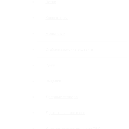
Петли
Коннекторы
Монопетли
Стабилизационные штанги
Ручки
Защелки
Дверные стопора
Держатели полотенец
Уплотнительные профили ПВХ