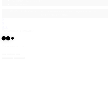
Каталог ПДФ (2015)
Контакты
© 2025 GalsMaster. Весь контент сайта защищен законом об
авторских правах.
0
0
0
0
₽
Продолжить покупки
Корзина пуста.