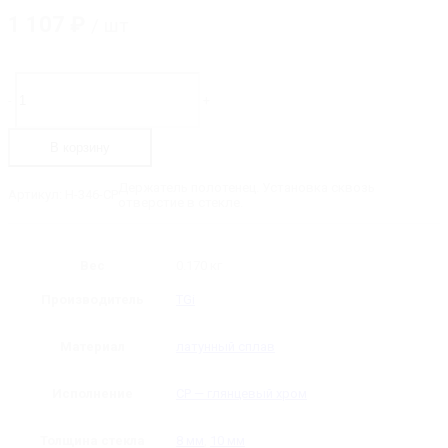
1 107
₽
/ шт
Количество
товара
-
+
H-
346-
CP
В корзину
Держатель
полотенец
Держатель полотенец. Установка сквозь
Артикул:
H-346-CP
отверстие в стекле.
Вес
0.170 кг
Производитель
TGi
Материал
латунный сплав
Исполнение
CP — глянцевый хром
Толщина стекла
8 мм
,
10 мм