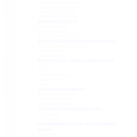
П-образные профили
Водозащитные порожки
Дверные притворы
Раздвижные системы
Фурнитура для саун
Петли для саун
Ручки для саун
Полотенцедержатели
Фурнитура для межкомнатных дверей
Замки с нажимной ручкой
Петли боковые
Дверные коробки
Фурнитура для дверей и перегородок
Фитинги
Оси
Замки и шпингалеты
Доводчики
Ручки
Доводчики для дверей
Верхние доводчики
Нижние доводчики
Петли с доводчиком
Системы точечного крепления
Для дверей
Для стекла
Раздвижные системы для стеклянных
дверей
Серия 808