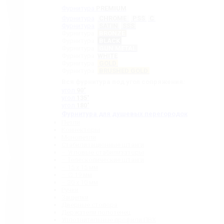
Фурнитура
PREMIUM
Фурнитура
CHROME
PSS
C
Фурнитура
SATIN
SSS
Фурнитура
BRONZE
Фурнитура
BLACK
Фурнитура
GUN METAL
Фурнитура
WHITE
Фурнитура
GOLD
Фурнитура
BRUSHED GOLD
Вся фурнитура под угол сопряжения:
угол
90˚
угол
135˚
угол
180˚
Фурнитура для душевых перегородок
Петли
Коннекторы
Монопетли
Стабилизационные штанги
– Угловые стабилизаторы
– Телескопические штанги
– 15 х 15 мм
– ∅ 19 мм
– 30 x 10 мм
Ручки
Защелки
Дверные стопора
Держатели полотенец
Уплотнительные профили ПВХ