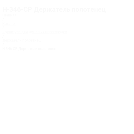
H-346-CP Держатель полотенец
Главная
/
Каталог
/
Фурнитура для душевых перегородок
/
Держатели полотенец
/
H-346-CP Держатель полотенец