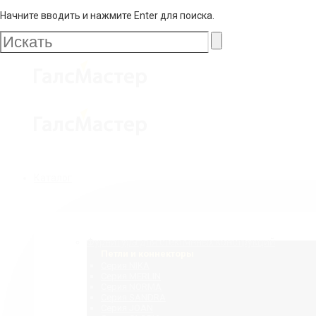
Начните вводить и нажмите Enter для поиска.
Галс
Мастер
Галс
Каталог
Мастер
Фурнитура для стеклянных конструкций
Петли и коннекторы
Серия NIKA
Серия MERLIN
Серия NORMA
Серия SANDRA
Серия JOAN