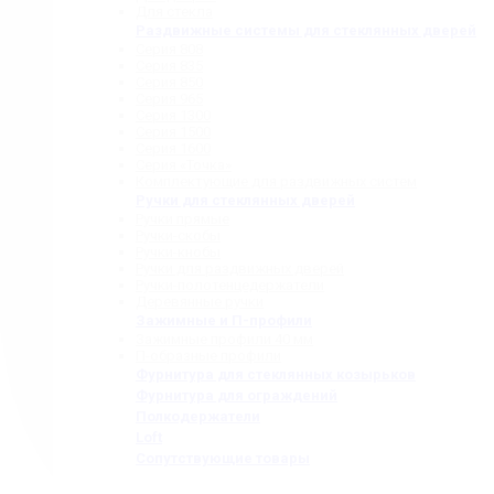
Для стекла
Раздвижные системы для стеклянных дверей
Серия 808
Серия 835
Серия 850
Серия 965
Серия 1300
Серия 1500
Серия 1600
Серия «Точка»
Комплектующие для раздвижных систем
Ручки для стеклянных дверей
Ручки прямые
Ручки-скобы
Ручки-кнобы
Ручки для раздвижных дверей
Ручки-полотенцедержатели
Деревянные ручки
Зажимные и П-профили
Зажимные профили 40 мм
П-образные профили
Фурнитура для стеклянных козырьков
Фурнитура для ограждений
Полкодержатели
Loft
Сопутствующие товары