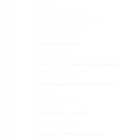
Ручки
Защелки
Дверные стопора
Держатели полотенец
Уплотнительные профили ПВХ
П-образные профили
Водозащитные порожки
Дверные притворы
Раздвижные системы
Фурнитура для саун
Петли для саун
Ручки для саун
Полотенцедержатели
Фурнитура для межкомнатных дверей
Замки с нажимной ручкой
Петли боковые
Дверные коробки
Фурнитура для дверей и перегородок
Фитинги
Оси
Замки и шпингалеты
Доводчики
Ручки
Доводчики для дверей
Верхние доводчики
Нижние доводчики
Петли с доводчиком
Системы точечного крепления
Для дверей