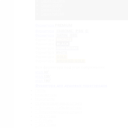
Серия GLORIA
Серия SOFIA
Серия ELLA
Серия NAOMI
Фурнитура
PREMIUM
Фурнитура
CHROME
PSS
C
Фурнитура
SATIN
SSS
Фурнитура
BRONZE
Фурнитура
BLACK
Фурнитура
GUN METAL
Фурнитура
WHITE
Фурнитура
GOLD
Фурнитура
BRUSHED GOLD
Вся фурнитура под угол сопряжения:
угол
90˚
угол
135˚
угол
180˚
Фурнитура для душевых перегородок
Петли
Коннекторы
Монопетли
Стабилизационные штанги
– Угловые стабилизаторы
– Телескопические штанги
– 15 х 15 мм
– ∅ 19 мм
– 30 x 10 мм