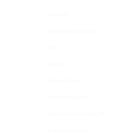
Монопетли
Стабилизационные штанги
Ручки
Защелки
Дверные стопора
Держатели полотенец
Уплотнительные профили ПВХ
П-образные профили