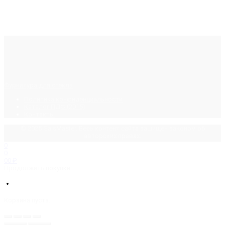
Фурнитура для стекла
Политика конфиденциальности
Каталог ПДФ (2015)
Контакты
© 2025 GalsMaster. Весь контент сайта защищен законом об
авторских правах.
0
0
0
0
₽
Продолжить покупки
Корзина пуста.