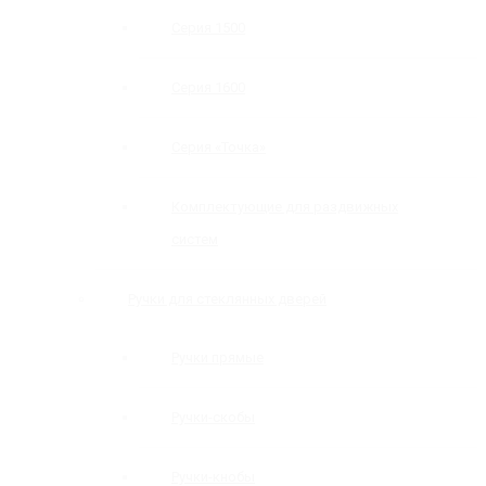
Серия 1500
Серия 1600
Серия «Точка»
Комплектующие для раздвижных
систем
Ручки для стеклянных дверей
Ручки прямые
Ручки-скобы
Ручки-кнобы