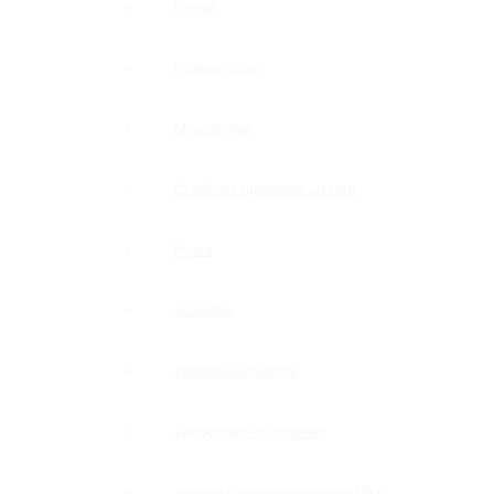
Петли
Коннекторы
Монопетли
Стабилизационные штанги
Ручки
Защелки
Дверные стопора
Держатели полотенец
Уплотнительные профили ПВХ