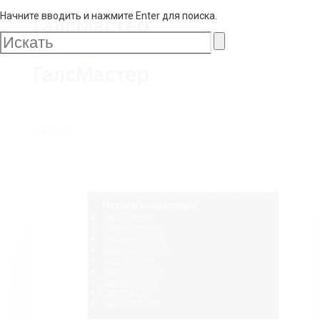
Начните вводить и нажмите Enter для поиска.
Галс
Мастер
Галс
Каталог
Мастер
Фурнитура для стеклянных конструкций
Петли и коннекторы
Серия NIKA
Серия MERLIN
Серия NORMA
Серия SANDRA
Серия JOAN
Серия GLORIA
Серия SOFIA
Серия ELLA
Серия NAOMI