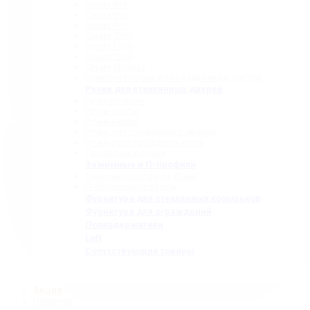
Серия 835
Серия 850
Серия 965
Серия 1300
Серия 1500
Серия 1600
Серия «Точка»
Комплектующие для раздвижных систем
Ручки для стеклянных дверей
Ручки прямые
Ручки-скобы
Ручки-кнобы
Ручки для раздвижных дверей
Ручки-полотенцедержатели
Деревянные ручки
Зажимные и П-профили
Зажимные профили 40 мм
П-образные профили
Фурнитура для стеклянных козырьков
Фурнитура для ограждений
Полкодержатели
Loft
Сопутствующие товары
Акция
Новинки