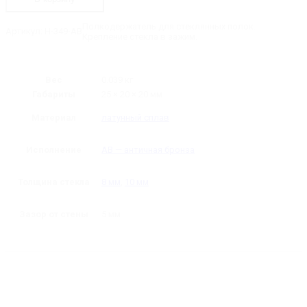
Полкодержатель
Полкодержатель для стеклянных полок.
Артикул:
H-349-AB
Крепление стекла в зажим.
Вес
0.039 кг
Габариты
25 × 20 × 20 мм
Материал
латунный сплав
Исполнение
AB — античная бронза
Толщина стекла
8 мм
,
10 мм
Зазор от стены
5 мм