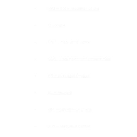
PSS — полированная сталь
C — хром
SNP — под шлиф нерж
SSS — шлифованная нержавейка
BR — античная бронза
BL — черный
GM — оружейная сталь
MW — матовый белый