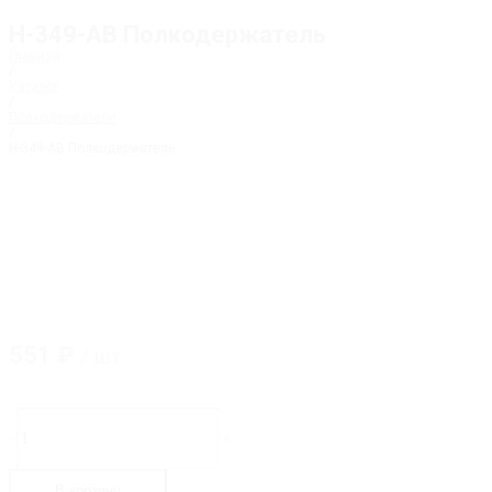
H-349-AB Полкодержатель
Главная
/
Каталог
/
Полкодержатели
/
H-349-AB Полкодержатель
551
₽
/ шт
Количество
товара
-
+
H-
349-
AB
В корзину