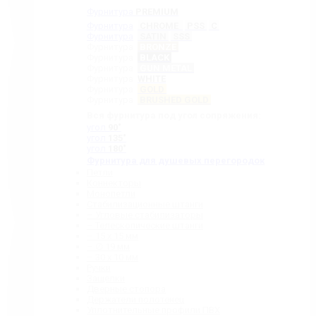
Фурнитура
PREMIUM
Фурнитура
CHROME
PSS
C
Фурнитура
SATIN
SSS
Фурнитура
BRONZE
Фурнитура
BLACK
Фурнитура
GUN METAL
Фурнитура
WHITE
Фурнитура
GOLD
Фурнитура
BRUSHED GOLD
Вся фурнитура под угол сопряжения:
угол
90˚
угол
135˚
угол
180˚
Фурнитура для душевых перегородок
Петли
Коннекторы
Монопетли
Стабилизационные штанги
– Угловые стабилизаторы
– Телескопические штанги
– 15 х 15 мм
– ∅ 19 мм
– 30 x 10 мм
Ручки
Защелки
Дверные стопора
Держатели полотенец
Уплотнительные профили ПВХ