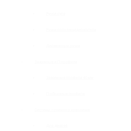
Ручки-купе
Ручки-полотенцедержатели
Деревянные ручки
Зажимные и П-профили
Зажимные профили 40 мм
П-образные профили
Системы точечного крепления
Для дверей