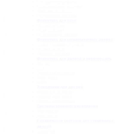
П-образные профили
Водозащитные порожки
Дверные притворы
Раздвижные системы
Фурнитура для саун
Петли для саун
Ручки для саун
Полотенцедержатели
Фурнитура для межкомнатных дверей
Замки с нажимной ручкой
Петли боковые
Дверные коробки
Фурнитура для дверей и перегородок
Фитинги
Оси
Замки и шпингалеты
Доводчики
Ручки
Доводчики для дверей
Верхние доводчики
Нижние доводчики
Петли с доводчиком
Системы точечного крепления
Для дверей
Для стекла
Раздвижные системы для стеклянных
дверей
Серия 808