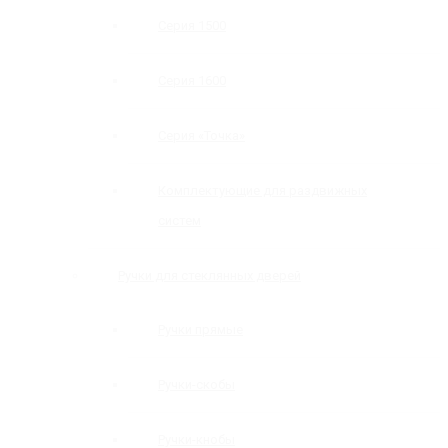
Серия 1500
Серия 1600
Серия «Точка»
Комплектующие для раздвижных
систем
Ручки для стеклянных дверей
Ручки прямые
Ручки-скобы
Ручки-кнобы