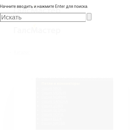
Начните вводить и нажмите Enter для поиска.
Галс
Мастер
Галс
Каталог
Мастер
Фурнитура для стеклянных конструкций
Петли и коннекторы
Серия NIKA
Серия MERLIN
Серия NORMA
Серия SANDRA
Серия JOAN
Серия GLORIA
Серия SOFIA
Серия ELLA
Серия NAOMI