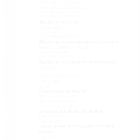
П-образные профили
Водозащитные порожки
Дверные притворы
Раздвижные системы
Фурнитура для саун
Петли для саун
Ручки для саун
Полотенцедержатели
Фурнитура для межкомнатных дверей
Замки с нажимной ручкой
Петли боковые
Дверные коробки
Фурнитура для дверей и перегородок
Фитинги
Оси
Замки и шпингалеты
Доводчики
Ручки
Доводчики для дверей
Верхние доводчики
Нижние доводчики
Петли с доводчиком
Системы точечного крепления
Для дверей
Для стекла
Раздвижные системы для стеклянных
дверей
Серия 808