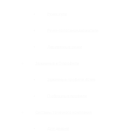
Ручки-купе
Ручки-полотенцедержатели
Деревянные ручки
Зажимные и П-профили
Зажимные профили 40 мм
П-образные профили
Системы точечного крепления
Для дверей