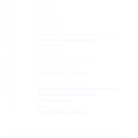
Серия 835
Серия 850
Серия 965
Серия 1300
Серия 1500
Серия 1600
Серия «Точка»
Комплектующие для раздвижных систем
Ручки для стеклянных дверей
Ручки прямые
Ручки-скобы
Ручки-кнобы
Ручки для раздвижных дверей
Ручки-полотенцедержатели
Деревянные ручки
Зажимные и П-профили
Зажимные профили 40 мм
П-образные профили
Фурнитура для стеклянных козырьков
Фурнитура для ограждений
Полкодержатели
Loft
Сопутствующие товары
Акция
Новинки