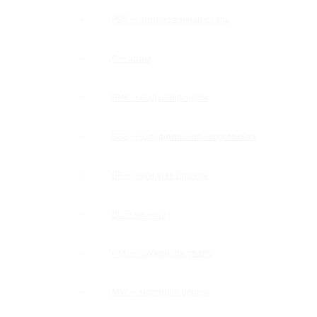
PSS — полированная сталь
C — хром
SNP — под шлиф нерж
SSS — шлифованная нержавейка
BR — античная бронза
BL — черный
GM — оружейная сталь
MW — матовый белый