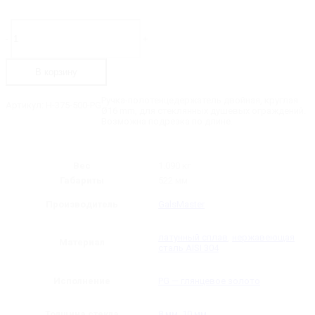
Количество
товара
-
+
H-
375-
500-
В корзину
PG
Ручка-
полотенцедержатель
Ручка-полотенцедержатель двойная, круглая
Артикул:
H-375-500-PG
двойная,
Ø16 mm, для стеклянных душевых ограждений.
круглая
Возможна подрезка по длине.
Ø16,
длина
-
522
Вес
1.090 кг
мм
Габариты
522 мм
Производитель
GalsMaster
латунный сплав
,
нержавеющая
Материал
сталь AISI 304
Исполнение
PG — глянцевое золото
Толщина стекла
8 мм
,
10 мм