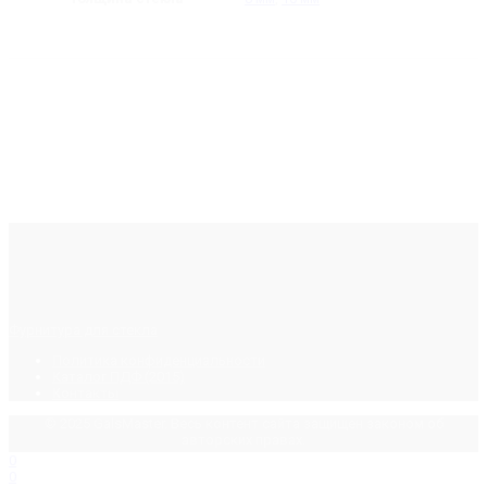
Фурнитура для стекла
Политика конфиденциальности
Каталог ПДФ (2015)
Контакты
© 2025 GalsMaster. Весь контент сайта защищен законом об
авторских правах.
0
0