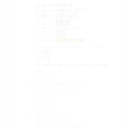
Фурнитура
PREMIUM
Фурнитура
CHROME
PSS
C
Фурнитура
SATIN
SSS
Фурнитура
BRONZE
Фурнитура
BLACK
Фурнитура
GUN METAL
Фурнитура
WHITE
Фурнитура
GOLD
Фурнитура
BRUSHED GOLD
Вся фурнитура под угол сопряжения:
угол
90˚
угол
135˚
угол
180˚
Фурнитура для душевых перегородок
Петли
Коннекторы
Монопетли
Стабилизационные штанги
– Угловые стабилизаторы
– Телескопические штанги
– 15 х 15 мм
– ∅ 19 мм
– 30 x 10 мм
Ручки
Защелки
Дверные стопора
Держатели полотенец
Уплотнительные профили ПВХ