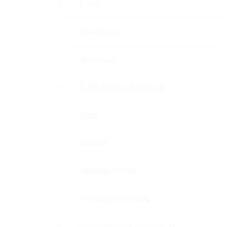
Петли
Коннекторы
Монопетли
Стабилизационные штанги
Ручки
Защелки
Дверные стопора
Держатели полотенец
Уплотнительные профили ПВХ