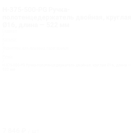
H-375-500-PG Ручка-
полотенцедержатель двойная, круглая
Ø16, длина — 522 мм
Главная
/
Каталог
/
Фурнитура для душевых перегородок
/
Ручки
/
H-375-500-PG Ручка-полотенцедержатель двойная, круглая Ø16, длина —
522 мм
7 846
₽
/ шт